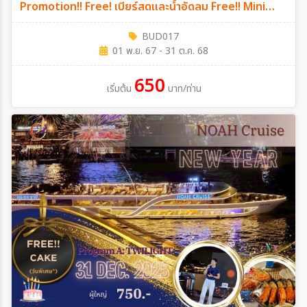
Promotion!! Free! เบียร์สดและน้ำอัดลม Free!! Mini
Birthday Cake
BUD017
01 พ.ย. 67 - 31 ต.ค. 68
650
เริ่มต้น
บาท/ท่าน