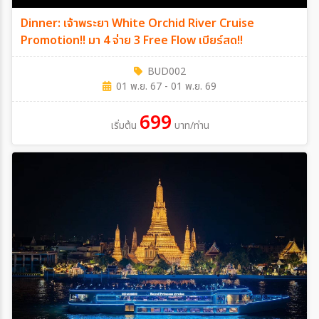
Dinner: เจ้าพระยา White Orchid River Cruise
Promotion!! มา 4 จ่าย 3 Free Flow เบียร์สด!!
BUD002
01 พ.ย. 67 - 01 พ.ย. 69
699
เริ่มต้น
บาท/ท่าน