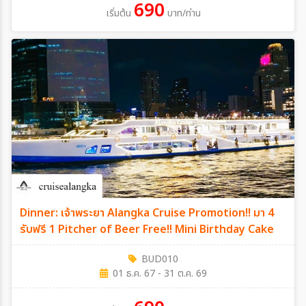
690
เริ่มต้น
บาท/ท่าน
Dinner: เจ้าพระยา Alangka Cruise Promotion!! มา 4
รับฟรี 1 Pitcher of Beer Free!! Mini Birthday Cake
BUD010
01 ธ.ค. 67 - 31 ต.ค. 69