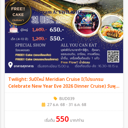
Twilight: วันปีใหม่ Meridian Cruise I(โปรแกรม
Celebrate New Year Eve 2026 Dinner Cruise) วันพุธ
ที่ 31 ธันวาคม 2568
BUD039
27 ธ.ค. 68 - 31 ธ.ค. 68
550
เริ่มต้น
บาท/ท่าน