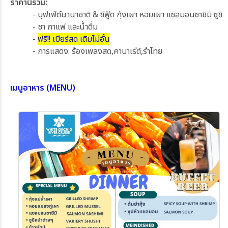
ราคานี้รวม:
- บุฟเฟ่ต์นานาชาติ & ซีฟู้ด กุ้งเผา หอยเผา แซลมอนซาชิมิ ซูชิ
- ชา กาแฟ และน้ำดื่ม
-
ฟรี!! เบียร์สด เติมไม่อั้น
- การแสดง: ร้องเพลงสด,คาบาเร่ต์,รำไทย
เมนูอาหาร (MENU)