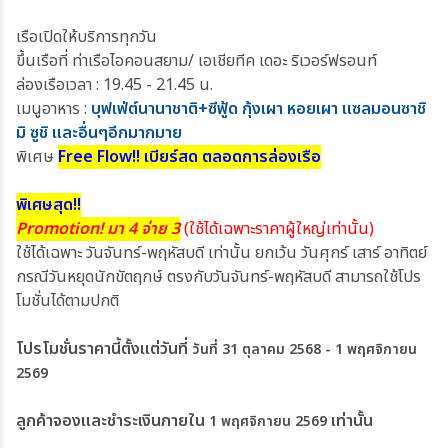
เรือเปิดให้บริการทุกวัน
ขึ้นเรือที่ ท่าเรือไอคอนสยาม/ เอเชียทีค เดอะ ริเวอร์ฟรอนท์
ล่องเรือเวลา : 19.45 - 21.45 น.
เมนูอาหาร :
บุฟเฟ่ต์นานาชาติ+ซีฟู้ด กุ้งเผา หอยเผา แซลมอนซาชิ
มิ ซูชิ และอื่นๆอีกมากมาย
พิเศษ
Free Flow!! เบียร์สด ตลอดการล่องเรือ
พิเศษสุด!!
Promotion! มา 4 จ่าย 3
(ใช้ได้เฉพาะราคาผู้ใหญ่เท่านั้น)
ใช้ได้เฉพาะ วันจันทร์-พฤหัสบดี เท่านั้น ยกเว้น วันศุกร์ เสาร์ อาทิตย์
กรณีวันหยุดนักขัตฤกษ์ ตรงกับวันจันทร์-พฤหัสบดี สามารถใช้โปร
โมชั่นได้ตามปกติ
โปรโมชั่นราคานี้ตั้งแต่วันที่
วันที่ 31 ตุลาคม 2568 - 1 พฤศจิกายน
2569
ลูกค้าจองและชำระเงินภายใน
เท่านั้น
1 พฤศจิกายน 2569