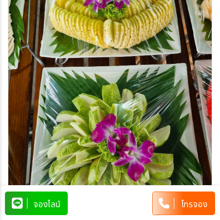
จองไลน์
โทรจอง