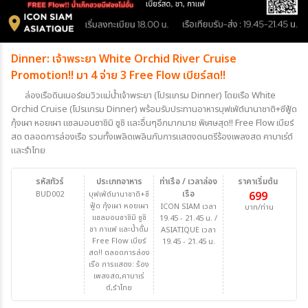
Dinner: เจ้าพระยา White Orchid River Cruise
Promotion!! มา 4 จ่าย 3 Free Flow เบียร์สด!!
ล่องเรือดินเนอร์ชมวิวแม่น้ำเจ้าพระยา (โปรแกรม Dinner) โดยเรือ White
Orchid Cruise (โปรแกรม Dinner) พร้อมรับประทานอาหารบุฟเฟ่ต์นานาชาติ+ซีฟู้ด
กุ้งเผา หอยเผา แซลมอนซาชิมิ ซูชิ และอื่นๆอีกมากมาย พิเศษสุด!! Free Flow เบียร์
สด ตลอดการล่องเรือ รวมทั้งเพลิดเพลินกับการแสดงดนตรีร้องเพลงสด คาบาเร่ต์
และรำไทย
รหัสทัวร์
ประเภทอาหาร
ท่าเรือ / เวลาล่อง
ราคาเริ่มต้น
เรือ
BUD002
บุฟเฟ่ต์นานาชาติ+ซี
699
ฟู้ด กุ้งเผา หอยเผา
ICON SIAM เวลา
บาท/ท่าน
แซลมอนซาชิมิ ซูชิ
19.45 - 21.45 น. /
ชา กาแฟ และน้ำดื่ม
ASIATIQUE เวลา
Free Flow เบียร์
19.45 - 21.45 น.
สด!! ตลอดการล่อง
เรือ การแสดง: ร้อง
เพลงสด,คาบาเร่
ต์,รำไทย