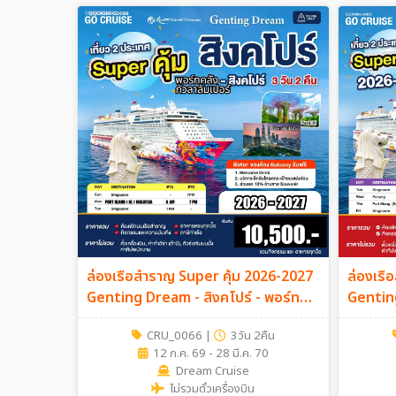
ล่องเรือสำราญ Super คุ้ม 2026-2027
ล่องเรื
Genting Dream - สิงคโปร์ - พอร์ท
Genting
คลัง (มาเลเซีย) - เดินทางวันอาทิตย์ 3วัน
กัวลาลัม
CRU_0066
|
3วัน 2คืน
2คืน
เดินทางว
12 ก.ค. 69 - 28 มี.ค. 70
Dream Cruise
ไม่รวมตั๋วเครื่องบิน