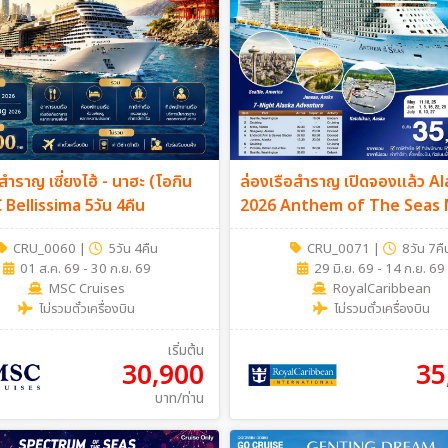
สำราญ เซี่ยงไฮ้ - นาฮะ (โอกิน
ล่องเรือสำราญ เปิดจองแล้ว A
 Bellissima 5วัน 4คืน
2026 Anthem of The Seas 
Sep 26 (Cruise Only) 8วั
CRU_0060
|
5วัน 4คืน
CRU_0071
|
8วัน 7คื
01 ส.ค. 69 - 30 ก.ย. 69
29 มิ.ย. 69 - 14 ก.ย. 69
MSC Cruises
RoyalCaribbean
ไม่รวมตั๋วเครื่องบิน
ไม่รวมตั๋วเครื่องบิน
เริ่มต้น
30,900
35
บาท/ท่าน