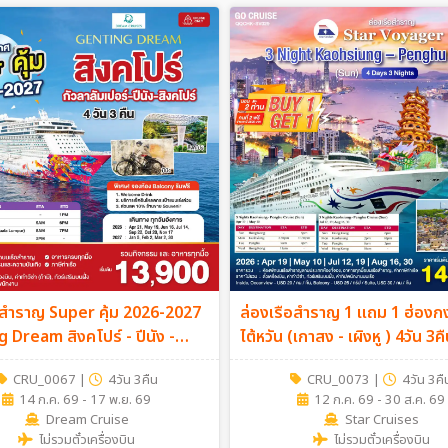
อสำราญ Super คุ้ม 2026-2027
ล่องเรือสำราญ 1 แถม 1 ฮ่องกง
 Dream สิงคโปร์ - ปีนัง -
ไต้หวัน (เกาสง - เผิงหู ) 4วัน 3ค
เปอร์(พอร์ตคลัง) - สิงคโปร์
CRU_0067
|
4วัน 3คืน
CRU_0073
|
4วัน 3คื
ันอังคาร 4วัน 3คืน
14 ก.ค. 69 - 17 พ.ย. 69
12 ก.ค. 69 - 30 ส.ค. 69
Dream Cruise
Star Cruises
ไม่รวมตั๋วเครื่องบิน
ไม่รวมตั๋วเครื่องบิน