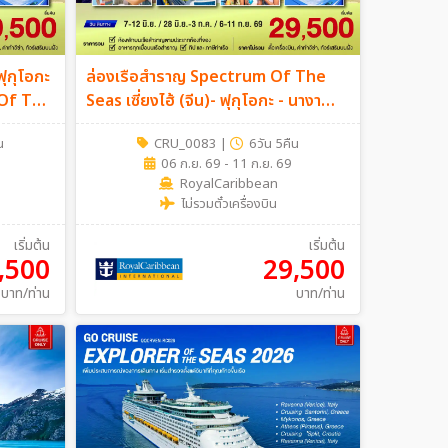
ฟุกุโอกะ
ล่องเรือสำราญ Spectrum Of The
 Of The
Seas เซี่ยงไฮ้ (จีน)- ฟุกุโอกะ - นางา
ซากิ(ญี่ปุ่น) 6 วัน 5 คืน (Cruise Only)
น
CRU_0083
|
6วัน 5คืน
06 ก.ย. 69 - 11 ก.ย. 69
RoyalCaribbean
ไม่รวมตั๋วเครื่องบิน
เริ่มต้น
เริ่มต้น
,500
29,500
บาท/ท่าน
บาท/ท่าน