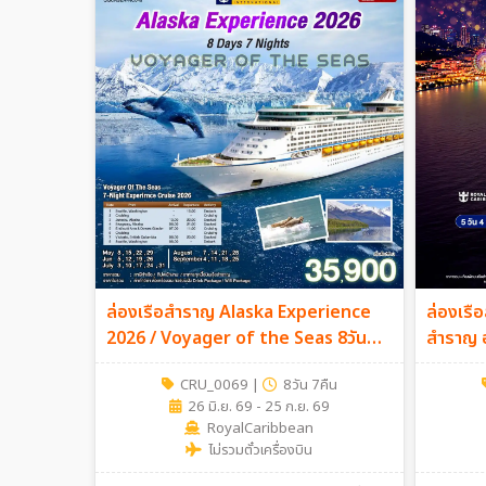
ล่องเรือสำราญ Alaska Experience
ล่องเรื
2026 / Voyager of the Seas 8วัน
สำราญ ฮ
7คืน
Spectru
CRU_0069
|
8วัน 7คืน
3 ม.ค 27
26 มิ.ย. 69 - 25 ก.ย. 69
RoyalCaribbean
ไม่รวมตั๋วเครื่องบิน