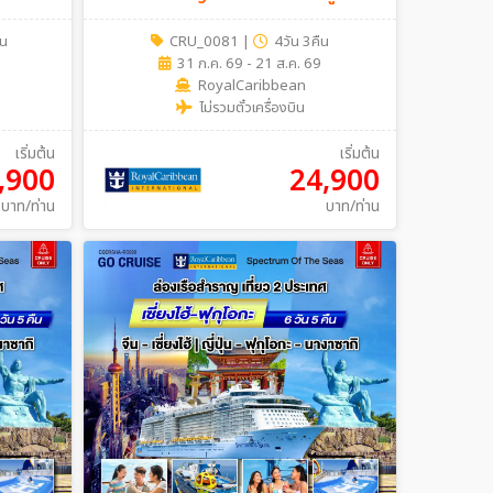
เที่ยว2ประเทศฟินๆ จีน - เกาหลีใต้ 4วัน
ืน
CRU_0081
|
4วัน 3คืน
3คืน
31 ก.ค. 69 - 21 ส.ค. 69
RoyalCaribbean
ไม่รวมตั๋วเครื่องบิน
เริ่มต้น
เริ่มต้น
,900
24,900
บาท/ท่าน
บาท/ท่าน