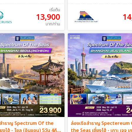
เริ่มต้น
13,900
14
บาท/ท่าน
ือสำราญ Spectrum Of the
ล่องเรือสำราญ Spectereum
่ยงไฮ้ - โซล (อินชอน) 5วัน 4คืน
the Seas เซี่ยงไฮ้ - เกาะ เจจู เก