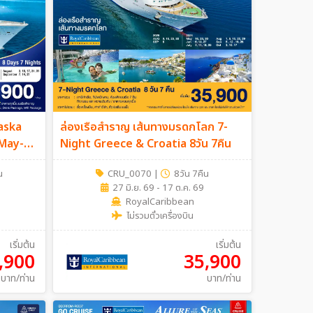
laska
ล่องเรือสำราญ เส้นทางมรดกโลก 7-
May-
Night Greece & Croatia 8วัน 7คืน
น 7คืน
น
CRU_0070
|
8วัน 7คืน
27 มิ.ย. 69 - 17 ต.ค. 69
RoyalCaribbean
ไม่รวมตั๋วเครื่องบิน
เริ่มต้น
เริ่มต้น
,900
35,900
บาท/ท่าน
บาท/ท่าน