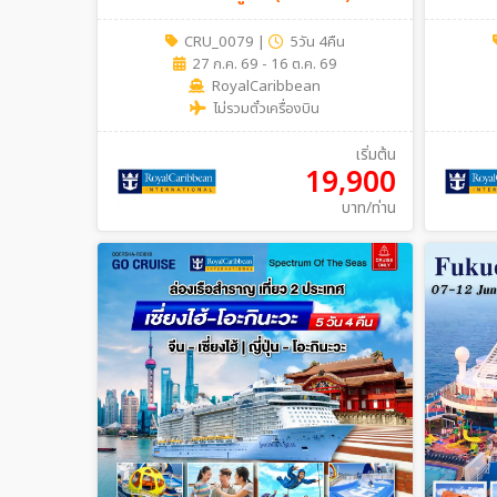
4 คืน (Cruise Only)
(Cruise
CRU_0079
|
5วัน 4คืน
27 ก.ค. 69 - 16 ต.ค. 69
RoyalCaribbean
ไม่รวมตั๋วเครื่องบิน
เริ่มต้น
19,900
บาท/ท่าน