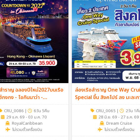
อสำราญ ฉลองปีใหม่2027บนเรือ
ล่องเรือสำราญ One Way Cru
่กงกง - โอกินนาว่า -
Special ขึ้น สิงคโปร์ ลง มะละก
m of The seas / 29 ธ.ค 26 -
(มาเลเซีย) 2วัน 1คืน
CRU_0086
|
6วัน 5คืน
CRU_0065
|
2วัน 1คื
 - 6 วัน 5 คืน (Cruise Only)
29 ธ.ค. 69 - 03 ม.ค. 70
28 มิ.ย. 69 - 27 ธ.ค. 69
RoyalCaribbean
Dream Cruise
ไม่รวมตั๋วเครื่องบิน
ไม่รวมตั๋วเครื่องบิน