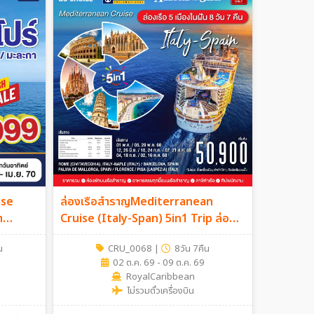
ise
ล่องเรือสำราญMediterranean
า
Cruise (Italy-Span) 5in1 Trip ล่อง
เรือ5เมืองในฝัน 8วัน7คืน
น
CRU_0068
|
8วัน 7คืน
02 ต.ค. 69 - 09 ต.ค. 69
RoyalCaribbean
ไม่รวมตั๋วเครื่องบิน