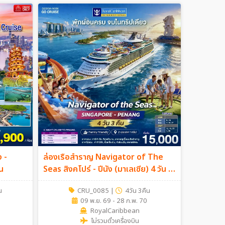
 -
ล่องเรือสำราญ Navigator of The
ืน
Seas สิงคโปร์ - ปีนัง (มาเลเซีย) 4 วัน 3
คืน
น
CRU_0085
|
4วัน 3คืน
09 พ.ย. 69 - 28 ก.พ. 70
RoyalCaribbean
ไม่รวมตั๋วเครื่องบิน