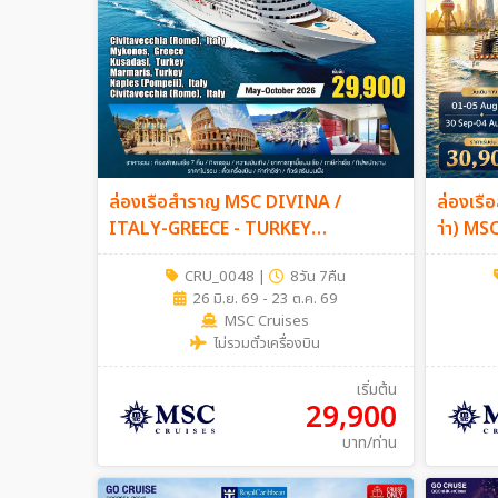
ล่องเรือสำราญ MSC DIVINA /
ล่องเรือ
ITALY-GREECE - TURKEY
า่า) MSC
(CIVITAVECCHIA(ROME)-
CRU_0048
|
8วัน 7คืน
MYKONOS-KUSADASI-
26 มิ.ย. 69 - 23 ต.ค. 69
MARMARIS,-NAPLES-
MSC Cruises
(CIVITAVECCHIA) 8วัน 7คืน
ไม่รวมตั๋วเครื่องบิน
เริ่มต้น
29,900
บาท/ท่าน