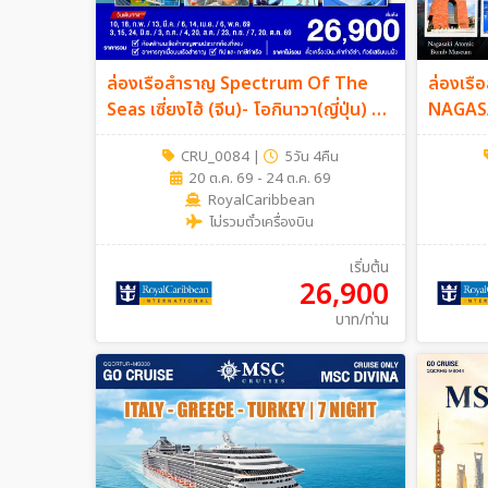
ล่องเรือสำราญ Spectrum Of The
ล่องเร
Seas เซี่ยงไฮ้ (จีน)- โอกินาวา(ญี่ปุ่น) 5
NAGASA
วัน 4 คืน (Cruise Only)
6D5N (
CRU_0084
|
5วัน 4คืน
20 ต.ค. 69 - 24 ต.ค. 69
RoyalCaribbean
ไม่รวมตั๋วเครื่องบิน
เริ่มต้น
26,900
บาท/ท่าน