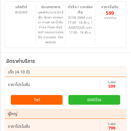
รหัสทัวร์
ประเภทอาหาร
ท่าเรือ / เวลาล่อง
ราคาเริ่มต้น
เรือ
BUD003
บุฟเฟ่ต์นานาชาติ+ซี
599
ฟู้ด กุ้งเผา หอยเผา
ICON SIAM เวลา
บาท/ท่าน
ชา กาแฟ และน้ำดื่ม
17.00 - 18.45 น. /
Free Flow เบียร์
ASIATIQUE เวลา
สด!! ตลอดการล่อง
17.00 - 18.45 น.
เรือ การแสดง: ร้อง
เพลงสด
อัตราค่าบริการ
เด็ก (4-10 ปี)
1,200
ราคาโปรโมชั่น
599
Tel
จองด่วน
ผู้ใหญ่
1,400
ราคาโปรโมชั่น
799