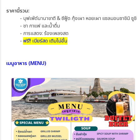
ราคานี้รวม:
- บุฟเฟ่ต์นานาชาติ & ซีฟู้ด กุ้งเผา หอยเผา แซลมอนซาชิมิ ซูชิ
- ชา กาแฟ และน้ำดื่ม
- การแสดง: ร้องเพลงสด
-
ฟรี!! เบียร์สด เติมไม่อั้น
เมนูอาหาร (MENU)