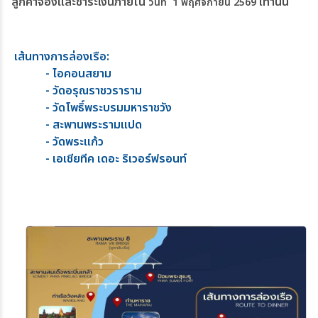
ลูกค้าจองและชำระเงินภายใน
เท่านั้น
วันที่ 1 พฤศจิกายน 2569
เส้นทางการล่องเรือ:
- ไอคอนสยาม
- วัดอรุณราชวราราม
- วัดโพธิ์พระบรมมหาราชวัง
- สะพานพระรามแปด
- วัดพระแก้ว
- เอเชียทีค เดอะ ริเวอร์ฟรอนท์