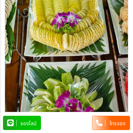
จองไลน์
โทรจอง