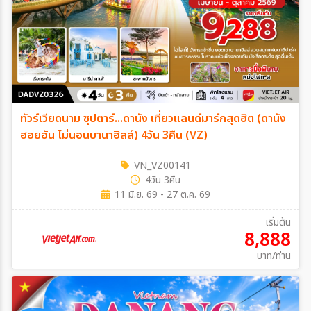
ทัวร์เวียดนาม ซุปตาร์...ดานัง เที่ยวแลนด์มาร์กสุดฮิต (ดานัง
ฮอยอัน ไม่นอนบานาฮิลล์) 4วัน 3คืน (VZ)
VN_VZ00141
4วัน 3คืน
11 มิ.ย. 69 - 27 ต.ค. 69
เริ่มต้น
8,888
บาท/ท่าน