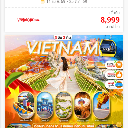
11 เม.ย. 69 - 25 ต.ค. 69
เริ่มต้น
8,999
บาท/ท่าน