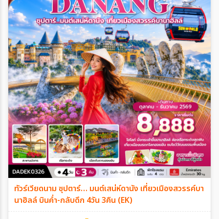
ทัวร์เวียดนาม ซุปตาร์… มนต์เสน่ห์ดานัง เที่ยวเมืองสวรรค์บา
นาฮิลล์ บินค่ำ-กลับดึก 4วัน 3คืน (EK)