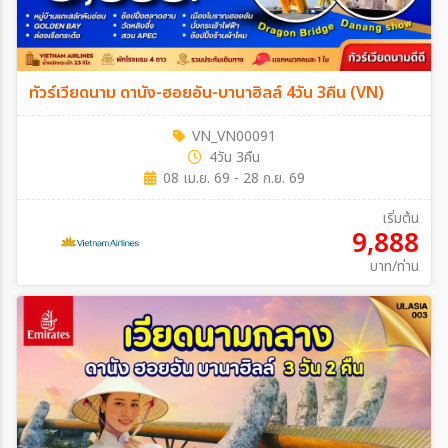
ทัวร์เวียดนาม ดานัง-ฮอยอัน-บานาฮิลล์ 4วัน 3คืน (VN)
VN_VN00091
4วัน 3คืน
08 เม.ย. 69 - 28 ก.ย. 69
เริ่มต้น
9,888
บาท/ท่าน