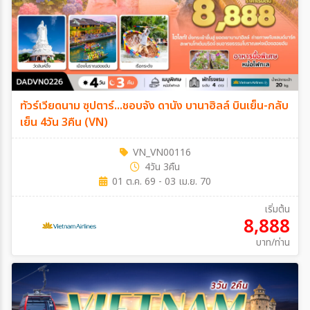
ทัวร์เวียดนาม ซุปตาร์...ชอบจัง ดานัง บานาฮิลล์ บินเย็น-กลับ
เย็น 4วัน 3คืน (VN)
VN_VN00116
4วัน 3คืน
01 ต.ค. 69 - 03 เม.ย. 70
เริ่มต้น
8,888
บาท/ท่าน