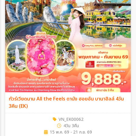
ทัวร์เวียดนาม All the Feels ดานัง ฮอยอัน บานาฮิลล์ 4วัน
3คืน (EK)
VN_EK00062
4วัน 3คืน
15 พ.ค. 69 - 21 ก.ย. 69