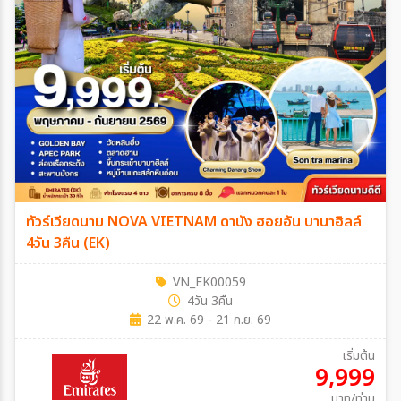
ทัวร์เวียดนาม NOVA VIETNAM ดานัง ฮอยอัน บานาฮิลล์
4วัน 3คืน (EK)
VN_EK00059
4วัน 3คืน
22 พ.ค. 69 - 21 ก.ย. 69
เริ่มต้น
9,999
บาท/ท่าน