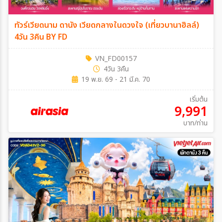
ทัวร์เวียดนาม ดานัง เวียดกลางในดวงใจ (เที่ยวบานาฮิลล์)
4วัน 3คืน BY FD
VN_FD00157
4วัน 3คืน
19 พ.ย. 69 - 21 มี.ค. 70
เริ่มต้น
9,991
บาท/ท่าน