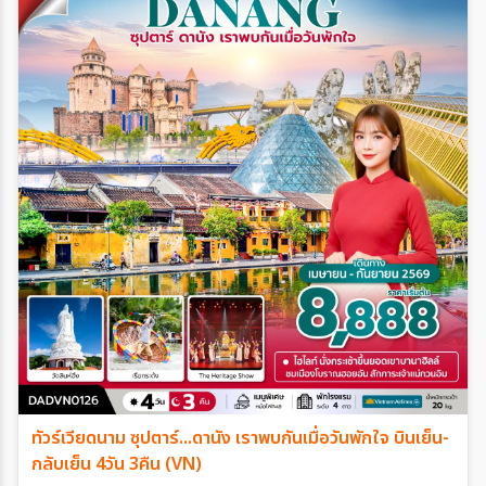
ทัวร์เวียดนาม ซุปตาร์...ดานัง เราพบกันเมื่อวันพักใจ บินเย็น-
กลับเย็น 4วัน 3คืน (VN)