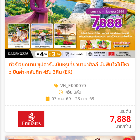
ทัวร์เวียดนาม ซุปตาร์…บินหรูเที่ยวบานาฮิลล์ มันฟินใจไม่ไหว
ว บินค่ำ-กลับดึก 4วัน 3คืน (EK)
VN_EK00070
4วัน 3คืน
03 ก.ค. 69 - 28 ก.ย. 69
เริ่มต้น
7,888
บาท/ท่าน