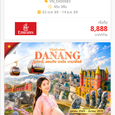
VN_EK00083
4วัน 3คืน
02 ต.ค. 69 - 14 ธ.ค. 69
เริ่มต้น
8,888
บาท/ท่าน