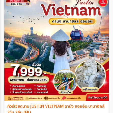
ทัวร์เวียดนาม JUSTIN VIETNAM ดานัง ฮอยอัน บานาฮิลล์
3วัน 2คืน (EK)