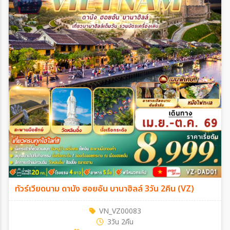
ทัวร์เวียดนาม ดานัง ฮอยอัน บานาฮิลล์ 3วัน 2คืน (VZ)
VN_VZ00083
3วัน 2คืน