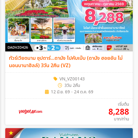
ทัวร์เวียดนาม ซุปตาร์...ดานัง ไปคับเบ๊บ (ดานัง ฮอยอัน ไม่
นอนบานาฮิลล์) 3วัน 2คืน (VZ)
VN_VZ00143
3วัน 2คืน
12 มิ.ย. 69 - 24 ต.ค. 69
เริ่มต้น
8,288
บาท/ท่าน