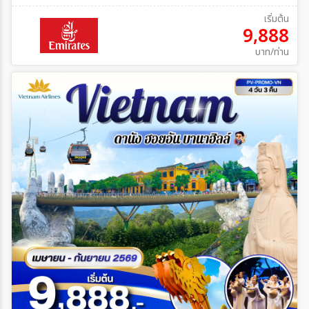
เริ่มต้น
9,888
บาท/ท่าน