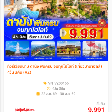
ทัวร์เวียดนาม ดานัง ฟินครบ จบทุกไฮไลท์ (เที่ยวบานาฮิลล์)
4วัน 3คืน (VZ)
VN_VZ00166
4วัน 3คืน
22 ส.ค. 69 - 30 ส.ค. 69
เริ่มต้น
9,991