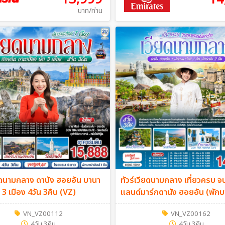
บาท/ท่าน
ียดนามกลาง ดานัง ฮอยอัน บานา
ทัวร์เวียดนามกลาง เที่ยวครบ จ
ก 3 เมือง 4วัน 3คืน (VZ)
แลนด์มาร์กดานัง ฮอยอัน (พักบ
1คืน พักดานัง 2คืน) 4วัน 3 คืน
VN_VZ00112
VN_VZ00162
4วัน 3คืน
4วัน 3คืน