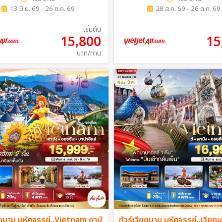
13 มิ.ย. 69 - 26 ต.ค. 69
28 ส.ค. 69 - 26 ต.ค. 69
เริ่มต้น
15,800
15
บาท/ท่าน
ียดนาม มหัศจรรย์..Vietnam ดานั
ทัวร์เวียดนาม มหัศจรรย์..เวีย