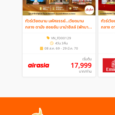
ทัวร์เวียดนาม มหัศจรรย์...เวียดนาม
ทัวร์เวี
กลาง ดานัง ฮอยอัน บาน่าฮิลล์ (พักบานา
กลาง ดาน
ฮิลล์ 2 คืน) 4วัน 3คืน (FD)
(พักบานา
VN_FD00129
4วัน 3คืน
08 ส.ค. 69 - 29 มี.ค. 70
เริ่มต้น
17,999
บาท/ท่าน