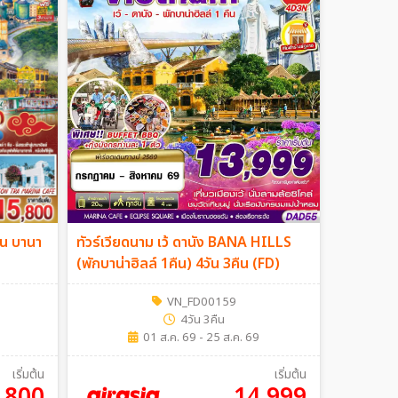
ัน บานา
ทัวร์เวียดนาม เว้ ดานัง BANA HILLS
(พักบาน่าฮิลล์ 1คืน) 4วัน 3คืน (FD)
VN_FD00159
4วัน 3คืน
01 ส.ค. 69 - 25 ส.ค. 69
เริ่มต้น
เริ่มต้น
,800
14,999