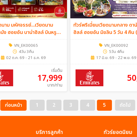
ยดนาม มหัศจรรย์...เวียดนาม
ทัวร์พรีเมี่ยมเวียดนามกลาง ดาน
ัง ฮอยอัน บาน่าฮิลล์ บินหรู
ฮิลล์ ฮอยอัน มิชลิน 5 วัน 4 คืน 
ฮิลล์ 2 คืน) 4วัน 3คืน (EK)
JUN - NOV 2026
VN_EK00065
VN_EK00092
4วัน 3คืน
5วัน 4คืน
02 ต.ค. 69 - 21 ธ.ค. 69
17 มิ.ย. 69 - 22 พ.ย. 69
เริ่มต้น
17,999
50
บาท/ท่าน
ก่อนหน้า
1
2
3
4
5
ถัดไป
บริการลูกค้า
ทัวร์ยอดนิยม