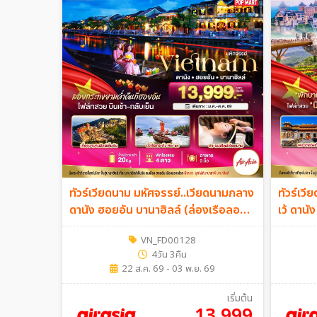
ทัวร์เวียดนาม มหัศจรรย์..เวียดนามกลาง
ทัวร์เว
ดานัง ฮอยอัน บานาฮิลล์ (ล่องเรือลอย
เว้ ดานั
กระทงฮอยอัน+สระผมสไตล์เวียดนาม)
4วัน 3คื
VN_FD00128
4วัน 3คืน (FD)
4วัน 3คืน
22 ส.ค. 69 - 03 พ.ย. 69
เริ่มต้น
13,999