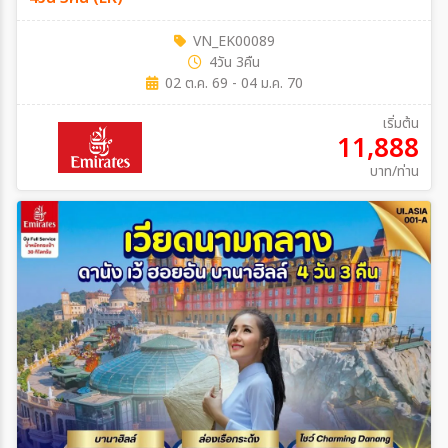
VN_EK00089
4วัน 3คืน
02 ต.ค. 69 - 04 ม.ค. 70
เริ่มต้น
11,888
บาท/ท่าน