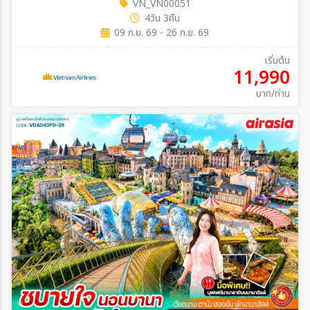
VN_VN00051
4วัน 3คืน
09 ก.ย. 69 - 26 ก.ย. 69
เริ่มต้น
11,990
บาท/ท่าน