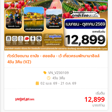
ทัวร์เวียดนาม ดานัง - ฮอยอัน - เว้ เที่ยวครบพักบานาฮิลล์
4วัน 3คืน (VZ)
VN_VZ00109
4วัน 3คืน
02 เม.ย. 69 - 21 ต.ค. 69
เริ่มต้น
12,899
บาท/ท่าน