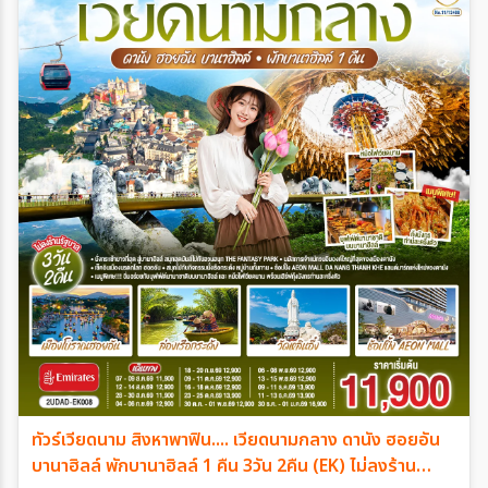
ทัวร์เวียดนาม สิงหาพาฟิน.... เวียดนามกลาง ดานัง ฮอยอัน
บานาฮิลล์ พักบานาฮิลล์ 1 คืน 3วัน 2คืน (EK) ไม่ลงร้าน