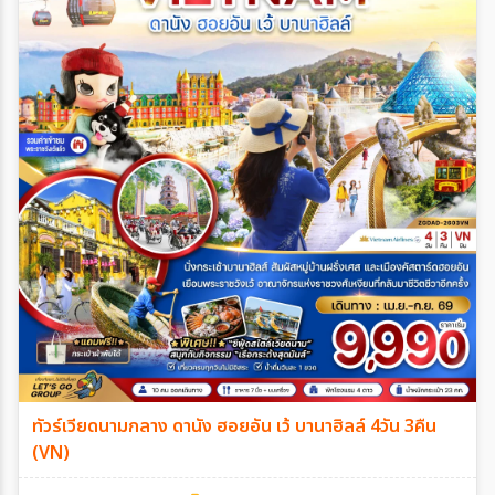
ทัวร์เวียดนามกลาง ดานัง ฮอยอัน เว้ บานาฮิลล์ 4วัน 3คืน
(VN)