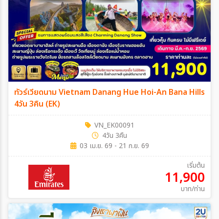
ทัวร์เวียดนาม Vietnam Danang Hue Hoi-An Bana Hills
4วัน 3คืน (EK)
VN_EK00091
4วัน 3คืน
03 เม.ย. 69 - 21 ก.ย. 69
เริ่มต้น
11,900
บาท/ท่าน