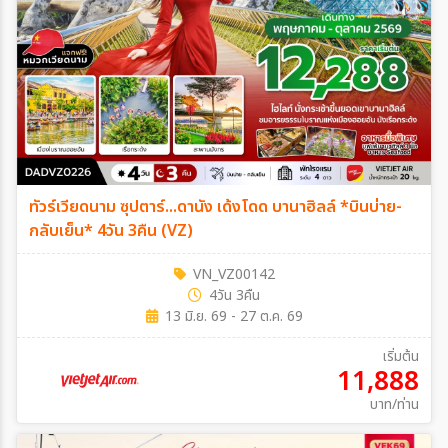
ทัวร์เวียดนาม ซุปตาร์...ดานัง เด้งโดด บานาฮิลล์ *บินบ่าย-
กลับเย็น* 4วัน 3คืน (VZ)
VN_VZ00142
4วัน 3คืน
13 มิ.ย. 69 - 27 ต.ค. 69
เริ่มต้น
11,888
บาท/ท่าน