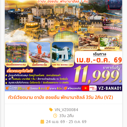
ทัวร์เวียดนาม ดานัง ฮอยอัน พักบานาฮิลล์ 3วัน 2คืน (VZ)
VN_VZ00084
3วัน 2คืน
24 เม.ย. 69 - 25 ต.ค. 69