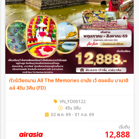
ทัวร์เวียดนาม All The Memories ดานัง เว้ ฮอยอัน บานาฮิ
ลล์ 4วัน 3คืน (FD)
VN_FD00122
4วัน 3คืน
02 พ.ค. 69 - 01 ก.ย. 69
เริ่มต้น
12,888