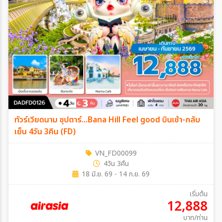
ทัวร์เวียดนาม ซุปตาร์...Bana Hill Feel good บินเช้า-กลับ
เย็น 4วัน 3คืน (FD)
VN_FD00099
4วัน 3คืน
18 มิ.ย. 69 - 14 ก.ย. 69
เริ่มต้น
12,888
บาท/ท่าน