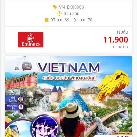
รัฐบาล
VN_EK00086
3วัน 2คืน
07 ส.ค. 69 - 01 ม.ค. 70
เริ่มต้น
11,900
บาท/ท่าน