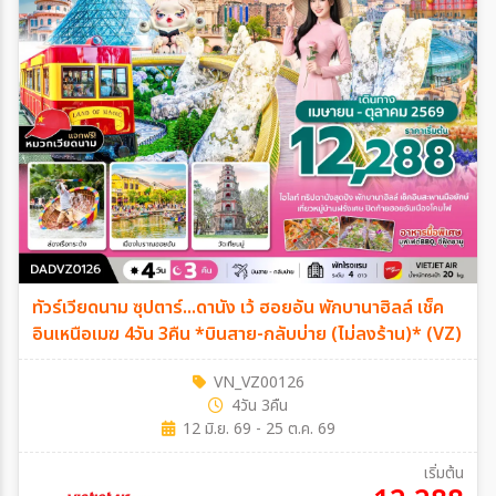
ทัวร์เวียดนาม ซุปตาร์...ดานัง เว้ ฮอยอัน พักบานาฮิลล์ เช็ค
อินเหนือเมฆ 4วัน 3คืน *บินสาย-กลับบ่าย (ไม่ลงร้าน)* (VZ)
VN_VZ00126
4วัน 3คืน
12 มิ.ย. 69 - 25 ต.ค. 69
เริ่มต้น