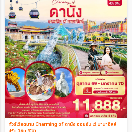
ทัวร์เวียดนาม Charming of ดานัง ฮอยอัน เว้ บานาฮิลล์
4วัน 3คืน (EK)