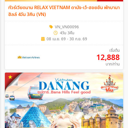
ทัวร์เวียดนาม RELAX VIETNAM ดานัง-เว้-ฮอยอัน พักบานา
ฮิลล์ 4วัน 3คืน (VN)
VN_VN00096
4วัน 3คืน
08 เม.ย. 69 - 30 ก.ย. 69
เริ่มต้น
12,888
บาท/ท่าน