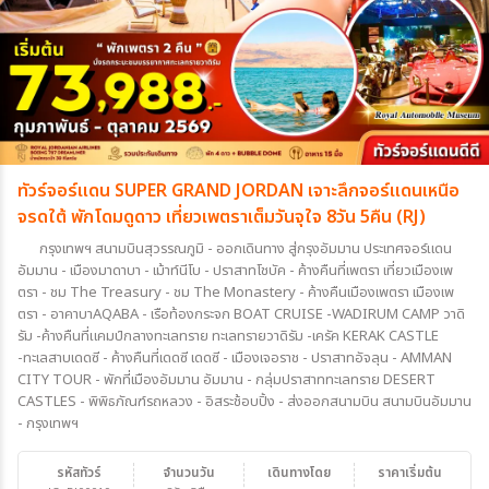
ทัวร์จอร์แดน SUPER GRAND JORDAN เจาะลึกจอร์แดนเหนือ
จรดใต้ พักโดมดูดาว เที่ยวเพตราเต็มวันจุใจ 8วัน 5คืน (RJ)
กรุงเทพฯ สนามบินสุวรรณภูมิ - ออกเดินทาง สู่กรุงอัมมาน ประเทศจอร์แดน
อัมมาน - เมืองมาดาบา - เม้าท์นีโบ - ปราสาทโชบัค - ค้างคืนที่เพตรา เที่ยวเมืองเพ
ตรา - ชม The Treasury - ชม The Monastery - ค้างคืนเมืองเพตรา เมืองเพ
ตรา - อาคาบาAQABA - เรือท้องกระจก BOAT CRUISE -WADIRUM CAMP วาดิ
รัม -ค้างคืนที่แคมป์กลางทะเลทราย ทะเลทรายวาดิรัม -เครัค KERAK CASTLE
-ทะเลสาบเดดซี - ค้างคืนที่เดดซี เดดซี - เมืองเจอราช - ปราสาทอัจลุน - AMMAN
CITY TOUR - พักที่เมืองอัมมาน อัมมาน - กลุ่มปราสาททะเลทราย DESERT
CASTLES - พิพิธภัณฑ์รถหลวง - อิสระช้อบปิ้ง - ส่งออกสนามบิน สนามบินอัมมาน
- กรุงเทพฯ
รหัสทัวร์
จำนวนวัน
เดินทางโดย
ราคาเริ่มต้น