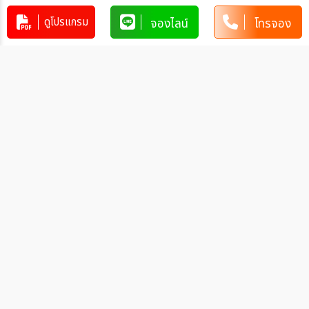
Copy
ดูโปรแกรม
จองไลน์
โทรจอง
คัดลอกข้อมูลทัวร์ทั้งหมด
โปรแกรมทัวร์คล้ายกัน
ทัวร์จอร์แดน ไปเถอะ จอร์แดน แล้วจะ
ติดใจ 6วัน 4คืน (G9)
JO_G900002
6วัน 4คืน
44,991
บาท
ทัวร์จอร์แดน JORDAN IN-DEPTH
นครเพตรา อควาบา วาดิรัม ทะเลเดดซี
เจราช อัมมาน 8วัน 5คืน (RJ)
JO_RJ00030
8 วัน 5 คืน
89,900
บาท