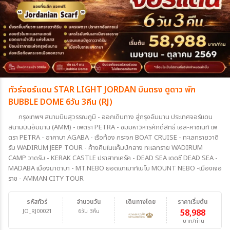
ทัวร์จอร์แดน STAR LIGHT JORDAN บินตรง ดูดาว พัก
BUBBLE DOME 6วัน 3คืน (RJ)
กรุงเทพฯ สนามบินสุวรรณภูมิ - ออกเดินทาง สู่กรุงอัมมาน ประเทศจอร์แดน
สนามบินอ้มมาน (AMM) - เพตรา PETRA - ชมมหาวิหารศักดิ์สิทธิ์ เอล-คาซเนท์ เพ
ตรา PETRA - อาคาบา AGABA - เรือท้อง กระจก BOAT CRUISE - ทะเลทรายวาดิ
รัม WADIRUM JEEP TOUR - ค้างคืนในแค้มป์กลาง ทะเลทราย WADIRUM
CAMP วาดรัม - KERAK CASTLE ปราสาทเครัค - DEAD SEA เดดซี DEAD SEA -
MADABA เมืองมาดาบา - MT.NEBO ยอดเขาเมาท์เนโบ MOUNT NEBO -เมืองเจอ
ราช - AMMAN CITY TOUR
รหัสทัวร์
จำนวนวัน
เดินทางโดย
ราคาเริ่มต้น
JO_RJ00021
6วัน 3คืน
58,988
บาท/ท่าน