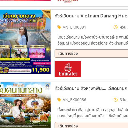
ทัวร์เวียดนาม Vietnam Danang Hue H
VN_EK00091
4วัน 
เที่ยวเวียดนาม เมืองดานัง-บานาฮิลล์-สะพาน
อัญมณี เมืองฮอยอัน ล่องเรือกระด้ง-ร้านหินอ่อน-เ
รูปพระราชวังไดโนย-นั่งรถสามล้อสไตล์เวียด
เดินทางช่วง
น้ำ-สะพานแห่งความรักในดานัง วัดลินห์อึ๋ง-
21 ส.ค. 69 - 24 ส.ค. 69
04 ก.
VN_EK00086
3วัน 
นั่งกระเช้ายาวที่สุด สู่บานาฮิลล์ สนุกสุดมันส์ไปกับสวนส
มองค์ใหญ่ที่สุดของเมืองดานัง - เช็คอินเมือง
บ้านกั้มทาน -ช้อปปิ้ง AEON MALL Da Nang 
เดินทางช่วง
อิ่มอร่อยกับบุฟเฟ่ต์นานาชาติบนบานาฮิลล์ และ 