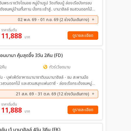
คอินพระราชวังโดนอย หมู่บ้านรูป วัดเทียบปู่ ล่องเรือบังกรขบ
งชนหมู่บ้านทั้นทาน นั่งกระเช้าสู่.. บานาฮิลล์ ชมสวนดอกไม้
ก สะพาบมังกร คาเฝ้ Son Tra Marina ช้อปปิ้งสุดมันส์ที่ตลาด
02 พ.ค. 69 - 01 ก.ย. 69 (2 ช่วงวันเดินทาง)
ค. 69 - 01 ก.ย. 69
ราคาเริ่มต้น
11,888
ดูรายละเอียด
บาท
นบานา คุ้มสุดจึ้ง 3วัน 2คืน (FD)
2คืน
ทัวร์เวียดนาม
 คืน - บุฟเฟ่ต์อาหารนานาชาติบนบานาฮิลล์ - ชม สะพานมือ
ยวสวนดอกไม้ และสวนสนุกแฟนตาซี - ล่องเรือกระด้งชมหมู่
- ช้อปปิ้งเพลิน ๆ ตลาดฮาน - อิสระเที่ยวบานาฮิลล์ตาม
21 ส.ค. 69 - 31 ต.ค. 69 (12 ช่วงวันเดินทาง)
ค. 69 - 30 ส.ค. 69
04 ก.ย. 69 - 06 ก.ย. 69
ราคาเริ่มต้น
11,888
ค. 69 - 04 ต.ค. 69
11 ต.ค. 69 - 13 ต.ค. 69
ดูรายละเอียด
บาท
ค. 69 - 23 ต.ค. 69
23 ต.ค. 69 - 25 ต.ค. 69
ค. 69 - 30 ต.ค. 69
29 ต.ค. 69 - 31 ต.ค. 69
น เว้ บานาฮิลล์ 4วัน 3คืน (EK)