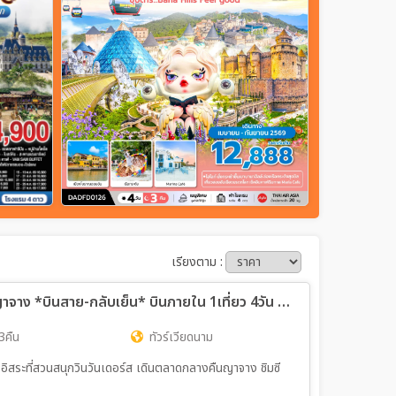
เรียงตาม :
ทัวร์เวียดนาม ซุปตาร์...โฮจิมินห์ มุยเน่ ญาจาง *บินสาย-กลับเย็น* บินภายใน 1เที่ยว 4วัน 3คืน (VN)
3คืน
ทัวร์เวียดนาม
อิสระที่สวนสนุกวินวันเดอร์ส เดินตลาดกลางคืนญาจาง ชิมซี