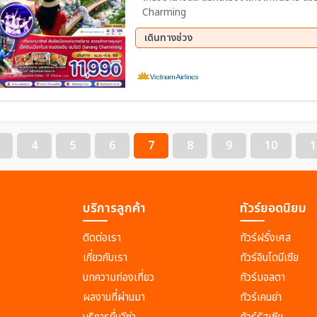
Charming
เดินทางช่วง
15 ส.ค. 69 - 18 ส.ค. 69
22 ส.
03 ก.ย. 69 - 06 ก.ย. 69
05 ก.
12 ก.ย. 69 - 15 ก.ย. 69
17 ก.
24 ก.ย. 69 - 27 ก.ย. 69
26 ก.
4
5
6
7
8
9
10
1
บริการลูกค้า
ทัวร์ยอดนิยม
ติดต่อเรา
ทัวร์ฝรั่งเศส
เกี่ยวกับเรา
ทัวร์อินโดนีเซีย
บทความท่องเที่ยว
ทัวร์มอลตา
ผลงานที่ผ่านมา
ทัวร์เคนย่า