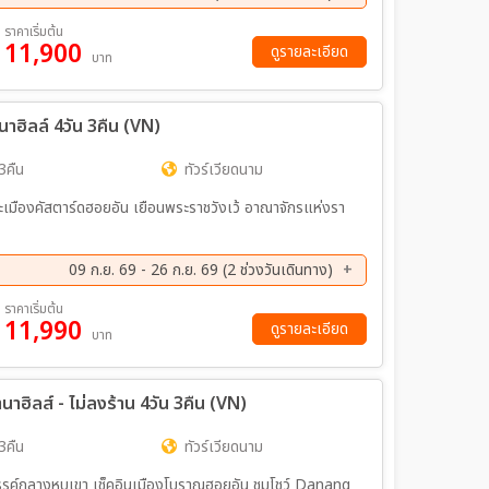
ย. 69 - 06 ก.ย. 69
18 ก.ย. 69 - 20 ก.ย. 69
ราคาเริ่มต้น
11,900
ค. 69 - 18 ต.ค. 69
23 ต.ค. 69 - 25 ต.ค. 69
ดูรายละเอียด
บาท
ย. 69 - 08 พ.ย. 69
13 พ.ย. 69 - 15 พ.ย. 69
ค. 69 - 13 ธ.ค. 69
30 ธ.ค. 69 - 01 ม.ค. 70
นาฮิลล์ 4วัน 3คืน (VN)
3คืน
ทัวร์เวียดนาม
 และเมืองคัสตาร์ดฮอยอัน เยือนพระราชวังเว้ อาณาจักรแห่งรา
09 ก.ย. 69 - 26 ก.ย. 69 (2 ช่วงวันเดินทาง)
ย. 69 - 26 ก.ย. 69
ราคาเริ่มต้น
11,990
ดูรายละเอียด
บาท
าฮิลส์ - ไม่ลงร้าน 4วัน 3คืน (VN)
3คืน
ทัวร์เวียดนาม
สวรรค์กลางหุบเขา เช็คอินเมืองโบราณฮอยอัน ชมโชว์ Danang