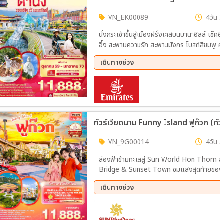
VN_EK00089
4วัน 
นั่งกระเช้าขึ้นสู่เมืองฝรั่งเศสบนบานาฮิลล์ เช็
อึ๋ง สะพานความรัก สะพานมังกร โบสถ์สีชมพู คาเฟ่ Sơn Trà Marina ช้อปปิ้งตลาดฮาน เที่ยวเมืองเว้ นั่ง
สามล้อชมเมืองเว้ ถ่ายรูปเช็คอินพ
เดินทางช่วง
02 ต.ค. 69 - 05 ต.ค. 69
09 ต.
16 ต.ค. 69 - 19 ต.ค. 69
23 ต.
06 พ.ย. 69 - 09 พ.ย. 69
20 พ.
06 ธ.ค. 69 - 09 ธ.ค. 69
11 ธ.
ทัวร์เวียดนาม Funny Island ฟูก๊วก (ทัว
01 ม.ค. 70 - 04 ม.ค. 70
VN_9G00014
ล่องฟ้าข้ามทะเลสู่ Sun World Hon Thom ส
Bridge & Sunset Town ชมแสงสุดท้ายของว
Shell Aquarium & Grand World พร้อมเช็กอิน
เดินทางช่วง
บรรยากาศสุดคึกคัก VuiFest Bazaar
10 ต.ค. 69 - 13 ต.ค. 69
22 ต.
12 พ.ย. 69 - 15 พ.ย. 69
24 ธ.