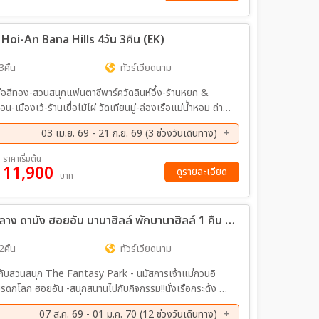
oi-An Bana Hills 4วัน 3คืน (EK)
3คืน
ทัวร์เวียดนาม
มือสีทอง-สวนสนุกแฟนตาซีพาร์ควัดลินห์อึ๋ง-ร้านหยก &
มืองเว้-ร้านเยื่อไม้ไผ่ วัดเทียนมู่-ล่องเรือแม่น้ำหอม ถ่าย
นาม ตลาดดงบา-เมืองดานัง-สะพานมังกร รูปปั้นปลามังกรพ่น
03 เม.ย. 69 - 21 ก.ย. 69 (3 ช่วงวันเดินทาง)
ตลาดฮาน
ย. 69 - 07 ก.ย. 69
18 ก.ย. 69 - 21 ก.ย. 69
ราคาเริ่มต้น
11,900
ดูรายละเอียด
บาท
ทัวร์เวียดนาม สิงหาพาฟิน.... เวียดนามกลาง ดานัง ฮอยอัน บานาฮิลล์ พักบานาฮิลล์ 1 คืน 3วัน 2คืน (EK) ไม่ลงร้านรัฐบาล
2คืน
ทัวร์เวียดนาม
นุก The Fantasy Park - นมัสการเจ้าแม่กวนอิ
มรดกโลก ฮอยอัน -สนุกสนานไปกับกิจกรรม!!นั่งเรือกระด้ง หมู่
Thanh Khe แลนด์มาร์กแห่งใหม่ของดานัง เมนูพิเศษ !!!
07 ส.ค. 69 - 01 ม.ค. 70 (12 ช่วงวันเดินทาง)
หม้อไฟซีฟู้ดเวียดนาม พร้อมเสิร์ฟกุ้งมังกรท่านละครึ่งตัว