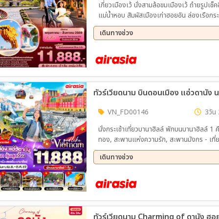
เกี่ยวเมืองเว้ นั่งสามล้อขมเมืองเว้ ถำยรูปเช็
แม่น้ำหอบ สัมผัสเมืองเก่าฮอยอัน ล่องเรือกระดั
และหมู่บ้านฝรั่งเศษ วัดหลินอึ่งละผานความรั
เดินทางช่วง
ฮาน
22 ส.ค. 69 - 25 ส.ค. 69
29 ส.
ทัวร์เวียดนาม บินดอนเมือง แอ่วดานัง นอ
VN_FD00146
3วัน 
นั่งกระเช้าเที่ยวบานาฮิลล์ พักบนบานาฮิลล์ 1
ทอง, สะพานแห่งความรัก, สะพานมังกร - เที่
บ้านกั๊มทาน - ชิลล์ที่ Son Tra Marina Café 
เดินทางช่วง
อัธยาศัย
21 ส.ค. 69 - 23 ส.ค. 69
28 ส.
25 ก.ย. 69 - 27 ก.ย. 69
02 ต.
13 ต.ค. 69 - 15 ต.ค. 69
21 ต.
24 ต.ค. 69 - 26 ต.ค. 69
28 ต.
ทัวร์เวียดนาม Charming of ดานัง ฮอยอั