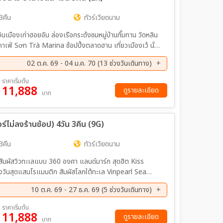
3คืน
ทัวร์เวียดนาม
คอินเมืองเก่าฮอยอัน ล่องเรือกระด้งชมหมู่บ้านกั๊มทาน วัดหลิน
ระราชวังไดนอย วัดเทียนมู่ ล่องเรือมังกรชมแม่น้ำหอม
02 ต.ค. 69 - 04 ม.ค. 70 (13 ช่วงวันเดินทาง)
ค. 69 - 12 ต.ค. 69
11 ต.ค. 69 - 14 ต.ค. 69
ราคาเริ่มต้น
11,888
ค. 69 - 26 ต.ค. 69
30 ต.ค. 69 - 02 พ.ย. 69
ดูรายละเอียด
บาท
ย. 69 - 23 พ.ย. 69
04 ธ.ค. 69 - 07 ธ.ค. 69
ค. 69 - 14 ธ.ค. 69
25 ธ.ค. 69 - 28 ธ.ค. 69
ร์ไม่ลงร้านช้อป) 4วัน 3คืน (9G)
4วัน 3คืน
ทัวร์เวียดนาม
ัมผัสวิวทะเลแบบ 360 องศา แลนด์มาร์ก สุดฮิต Kiss
ันสุดแสนโรแมนติก สัมผัสโลกใต้ทะเล Vinpearl Sea
เมืองแห่งแสงสี เดินเล่น ช้อป ชิม ชิลล์ ริมทะเลใน
10 ต.ค. 69 - 27 ธ.ค. 69 (5 ช่วงวันเดินทาง)
ค. 69 - 25 ต.ค. 69
29 ต.ค. 69 - 01 พ.ย. 69
ราคาเริ่มต้น
11,888
ค. 69 - 27 ธ.ค. 69
ดูรายละเอียด
บาท