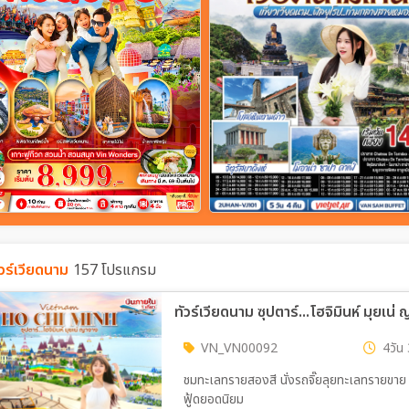
ัวร์เวียดนาม
157 โปรแกรม
VN_VN00092
4วัน 
ชมทะเลทรายสองสี นั่งรถจิ๊ยลุยทะเลทรายขาย 
ฟู้ดยอดนิยม