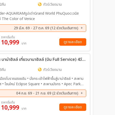
2คืน
ทัวร์เวียดนาม
Wonder-AQUARIAMรูปเต่าGrand World PhuQuocเวนิส
ชว์ The Color of Venice
29 มี.ค. 69 - 27 ต.ค. 69 (12 ช่วงวันเดินทาง)
ค. 69 - 23 ส.ค. 69
29 ส.ค. 69 - 31 ส.ค. 69
ราคาเริ่มต้น
10,999
ย. 69 - 22 ก.ย. 69
26 ก.ย. 69 - 28 ก.ย. 69
ดูรายละเอียด
บาท
ค. 69 - 11 ต.ค. 69
18 ต.ค. 69 - 20 ต.ค. 69
ค. 69 - 25 ต.ค. 69
25 ต.ค. 69 - 27 ต.ค. 69
ทัวร์เวียดนาม มหัศจรรย์...ดานัง ฮอยอัน บาน่าฮิลล์ เที่ยวบานาฮิลล์ (บิน Full Service) 4วัน 3คืน (EK)
3คืน
ทัวร์เวียดนาม
เศส • โซนใหม่ Eclipse Square • สะพานมังกร • Apec Park •
04 ก.ย. 69 - 21 ก.ย. 69 (2 ช่วงวันเดินทาง)
ย. 69 - 21 ก.ย. 69
ราคาเริ่มต้น
10,999
ดูรายละเอียด
บาท