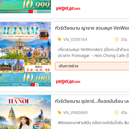
เจ้าดิงเกา - ร้านผ้าไหม– สนามบินเมืองฟูก๊วก
14 ส.ค. 69 - 16 ส.ค. 69
22 ส.
12 ก.ย. 69 - 14 ก.ย. 69
18 ก.
25 ก.ย. 69 - 27 ก.ย. 69
02 ต.
16 ต.ค. 69 - 18 ต.ค. 69
23 ต.
ทัวร์เวียดนาม ญาจาง สวนสนุก VinWo
VN_VZ00164
3วัน 
เที่ยวสวนสนุก VinWonders (นั่งกระเช้าข้า
ปราสาท Ponnagar – Hon Chong Cafe (ไม่ร
เดินทางช่วง
14 ส.ค. 69 - 16 ส.ค. 69
21 ส.
04 ก.ย. 69 - 06 ก.ย. 69
11 ก.
25 ก.ย. 69 - 27 ก.ย. 69
02 ต.
21 ต.ค. 69 - 23 ต.ค. 69
VN_VN00069
4วัน 
พิชิตยอดเขาฟานซิปัน หลังคาแห่งอินโดจีน สัมผัส