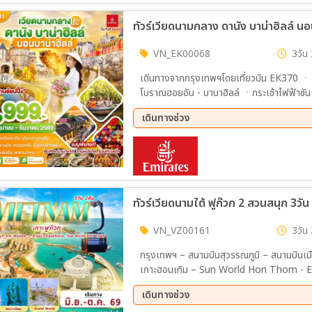
ทัวร์เวียดนามกลาง ดานัง บาน่าฮิลล์ นอ
VN_EK00068
3วัน 
เดินทางจากกรุงเทพฯโดยเที่ยวบิน EK370 ㆍ เม
โบราณฮอยอัน - บาบาฮิลล์ ㆍกระเช้าไฟฟ้าซ
ㆍ POPMARTㆍสวนสนุกแฟแฟนตาชีพาร์ค ㆍ พ
เดินทางช่วง
Tra Marina Cafe* ตลาดฮานㆍสะพาน มังกร
14 ส.ค. 69 - 16 ส.ค. 69
28 ส.
06 พ.ย. 69 - 08 พ.ย. 69
13 พ.
ทัวร์เวียดนามใต้ ฟูก๊วก 2 สวนสนุก 3วัน
VN_VZ00161
3วัน 
กรุงเทพฯ – สนามบินสุวรรณภูมิ – สนามบินเ
เกาะฮอนเทิม – Sun World Hon Thom - Exotica Village - สวนน้ำอควาโทเปีย - Sunset Town –
สะพานจูบ – ตลาดไนท์มาร์เก็ต Vin Wonde
เดินทางช่วง
World Phu Quoc – บ้านไม้ไผ่ – Corona Casino - ชมโชว์ แสง สี เสียง “The Color of Venice ศาล