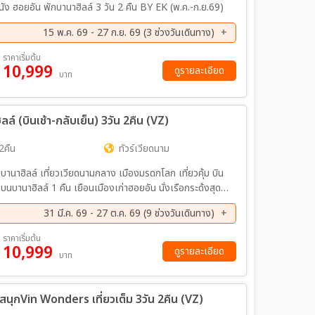
ยอัน พักบานาฮิลล์ 3 วัน 2 คืน BY EK (พ.ค.-ก.ย.69)
15 พ.ค. 69 - 27 ก.ย. 69 (3 ช่วงวันเดินทาง)
ย. 69 - 06 ก.ย. 69
25 ก.ย. 69 - 27 ก.ย. 69
ราคาเริ่มต้น
10,999
ดูรายละเอียด
บาท
ล์ (บินเช้า-กลับเย็น) 3วัน 2คืน (VZ)
2คืน
ทัวร์เวียดนาม
าฮิลล์ เที่ยวเวียดนามกลาง เมืองมรดกโลก เที่ยวคุ้ม บิน
กบนบานาฮิลล์ 1 คืน เยือนเมืองเก่าฮอยอัน นั่งเรือกระด้งสุด
มันส์ เมนูพิเศษ อาหารเวียดนามต้นตำรับ + BUFFET บนบานาฮิลล์ และอาหารทะเล SEAFOOD BOAT
31 มี.ค. 69 - 27 ต.ค. 69 (9 ช่วงวันเดินทาง)
ค. 69 - 01 ก.ย. 69
12 ก.ย. 69 - 14 ก.ย. 69
ราคาเริ่มต้น
10,999
ย. 69 - 28 ก.ย. 69
04 ต.ค. 69 - 06 ต.ค. 69
ดูรายละเอียด
บาท
ค. 69 - 23 ต.ค. 69
25 ต.ค. 69 - 27 ต.ค. 69
นสนุกVin Wonders เที่ยวเต็ม 3วัน 2คืน (VZ)