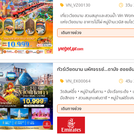
VN_VZ00130
3วัน 
เที่ยวเวียดนาม สวนสนุกและสวนน้ำ Vin 
แห่งเวียดนาม อาคารไม้ไผ่-หมู่บ้านเวนิส-ชมโ
เดินทางช่วง
15 ส.ค. 69 - 17 ส.ค. 69
21 ส.
12 ก.ย. 69 - 14 ก.ย. 69
20 ก.
04 ต.ค. 69 - 06 ต.ค. 69
09 ต.
21 ต.ค. 69 - 23 ต.ค. 69
23 ต.
VN_EK00064
4วัน 
วัดลินห์อึ๋ง • หมู่บ้านกั๊มทาน • นั่งเรือกระด้ง • เมืองโบราณฮอยอัน • นั่งกระเช้าไฟฟ้าขึ้นสู่บาน่าฮิลล์ • สะพาน
มือสีทอง • สวนสนุกแฟนตาซี • หมู่บ้านฝรั่ง
ตลาดฮาน • Charming Show Danang
เดินทางช่วง
04 ก.ย. 69 - 07 ก.ย. 69
18 ก.