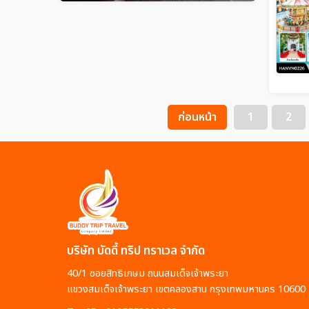
ก่อนหน้า
1
2
บริษัท บัดดี้ ทริป ทราเวล จำกัด
40/1 ซอยสิทธิเกษม ถนนสมเด็จเจ้าพระยา
แขวงสมเด็จเจ้าพระยา เขตคลองสาน กรุงเทพมหานคร 10600