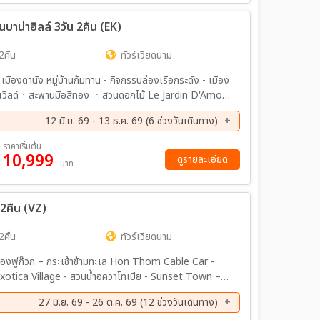
นบาน่าฮิลล์ 3วัน 2คืน (EK)
2คืน
ทัวร์เวียดนาม
ืองดานัง หมู่บ้านก้มทาน - กิจกรรบล่องเรือกระดัง - เมือง
ันเวิลด์ㆍสะพานมือสีทอง ㆍสวนดอกไม้ Le Jardin D'Amour
ักบนบาน่าฮิลล์ APEC Parkㆍ วัดอิมหลินอึ้งㆍSon
12 มิ.ย. 69 - 13 ธ.ค. 69 (6 ช่วงวันเดินทาง)
ㆍสะพานแห่งความรักㆍเดินทางกลับโดยเที่ยวบิน EK371
ค. 69 - 30 ส.ค. 69
09 ต.ค. 69 - 11 ต.ค. 69
ราคาเริ่มต้น
10,999
ย. 69 - 15 พ.ย. 69
11 ธ.ค. 69 - 13 ธ.ค. 69
ดูรายละเอียด
บาท
 2คืน (VZ)
2คืน
ทัวร์เวียดนาม
มืองฟูก๊วก – กระเช้าข้ามทะเล Hon Thom Cable Car -
rs Phu Quoc – Vinpearl Sea Shell Aquarium - Grand
27 มิ.ย. 69 - 26 ต.ค. 69 (12 ช่วงวันเดินทาง)