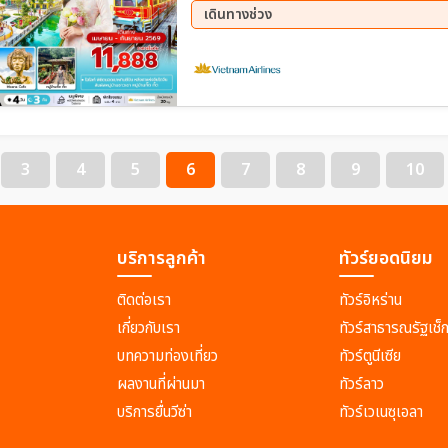
เดินทางช่วง
12 ส.ค. 69 - 15 ส.ค. 69
15 ส.
03 ก.ย. 69 - 06 ก.ย. 69
05 ก.
08 ก.ย. 69 - 11 ก.ย. 69
11 ก.
14 ก.ย. 69 - 17 ก.ย. 69
15 ก.
19 ก.ย. 69 - 22 ก.ย. 69
21 ก.
24 ก.ย. 69 - 27 ก.ย. 69
26 ก.
3
4
5
6
7
8
9
10
29 ก.ย. 69 - 02 ต.ค. 69
บริการลูกค้า
ทัวร์ยอดนิยม
ติดต่อเรา
ทัวร์อิหร่าน
เกี่ยวกับเรา
ทัวร์สาธารณรัฐเช็
บทความท่องเที่ยว
ทัวร์ตูนีเซีย
ผลงานที่ผ่านมา
ทัวร์ลาว
บริการยื่นวีซ่า
ทัวร์เวเนซุเอลา