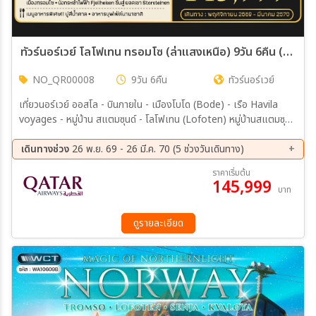
ทัวร์นอร์เวย์ โลโฟเทน ทรอมโซ (ล่าแสงเหนือ) 9วัน 6คืน (QR)
NO_QR00008
9วัน 6คืน
ทัวร์นอร์เวย์
เที่ยวนอร์เวย์ ออสโล - บินภายใน - เมืองโบโด (Bode) - เรือ Havila
voyages - หมู่บ้าน สแตมซุนด์ - โลโฟเทน (Lofoten) หมู่บ้านสแตมซุนด์
(Stamsund) - หมู่บ้านโอ(A) - หมู่บ้านเรเน่ - หมู่บ้านแฮมนอย - หมู่เกาะ
ซาคริซอย - หมู่บ้านนูส์ฟยอร์ด สแตมซุนด์ (Stamsund) - กิจกรรม Crab
เดินทางช่วง
26 พ.ย. 69 - 26 มี.ค. 70 (5 ช่วงวันเดินทาง)
Safari - เฮนนิงสแวร์ - Football Stadium - จุดชมวิวทำเรือเสนนิงสวา
26 พ.ย. 69 - 04 ธ.ค. 69
14 ม.ค. 70 - 22 ม.ค. 70
ราคาเริ่มต้น
ร์ (Henningsvar) - สโวลแว5 สแตมซุนด์ (Stamsund) - เมืองนาร์วิก -
145,999
18 ก.พ. 70 - 26 ก.พ. 70
04 มี.ค 70 - 12 มี.ค 70
บาท
ออสท์เนสฟยอร์เดน - Trinigon 3 - The Freedom Monument -
18 มี.ค 70 - 26 มี.ค 70
Narvik Kirke - nรอมโซ (Tromso)
ดูรายละเอียด