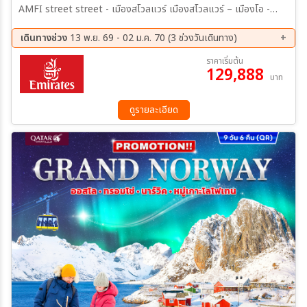
AMFI street street - เมืองสโวลแวร์ เมืองสโวลแวร์ – เมืองโอ -
หมู่บ้านประมงโอ – เมืองเรเน่ - หมู่บ้านประมง – หมู่บ้านประมงแฮมนอย
– หมู่บ้านนูส์ฟยอร์ด – เมืองเล็กเนส – สุดพิเศษตามล่าแสงเหนือ – เข้าสู่
เดินทางช่วง
13 พ.ย. 69 - 02 ม.ค. 70 (3 ช่วงวันเดินทาง)
ที่พัก
13 พ.ย. 69 - 21 พ.ย. 69
04 ธ.ค. 69 - 12 ธ.ค. 69
ราคาเริ่มต้น
129,888
25 ธ.ค. 69 - 02 ม.ค. 70
บาท
ดูรายละเอียด