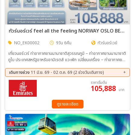
ทัวร์นอร์เวร์ feel all the feeling NORWAY OSLO BERGEN FLAM FJORD 9วัน 6คืน (EK)
NO_EK00002
9วัน 6คืน
ทัวร์นอร์เวย์
เที่ยวนอร์เวร์ ท่าอากาศยานนานาชาติสุวรรณภูมิ – ท่าอากาศยานนานาชาติ
ดูไบ ประเทศสหรัฐอาหรับอามิเรตส์ แวะพัก เปลี่ยนเครื่อง – ท่าอากาศยาน
ท่าอากาศยานออสโล การ์เดอร์มอน ประเทศนอร์เวย์ – เมืองเกโล เมือง
เกโล – เมืองฟลัม – นั่งรถไฟสายโรแมนติกฟลัมสบานาจากสถานีฟลัมสู่
เดินทางช่วง
11 มิ.ย. 69 - 02 ต.ค. 69 (2 ช่วงวันเดินทาง)
สถานีไมร์ดัล (Flåmsbana railway) (รวมค่ารถไฟ ไป-กลับ) – เมือง
03 ก.ย. 69 - 11 ก.ย. 69
24 ก.ย. 69 - 02 ต.ค. 69
ราคาเริ่มต้น
เบอร์เกน นั่งรถราง Fløibanen Funicular (รวมค่ารถรางไป-กลับ) – ภู
105,888
บาท
เขาฟลอยเอน – นั่งกระเช้าจากสถานีเบอร์เกนสู่ภูเขาอุลริเคน (รวมค่า
กระเช้า ขึ้น-ลง) เมืองเบอร์เกน – เมืองวอส – กุ๊ดแวนเก้น – เปิดประสบ
การโรแมนติก ล่องเรือเฟอร์รี่ชมฟยอร์ด Nærøyfjord และ
ดูรายละเอียด
Aurlandsfjord จากท่าเรือกุ๊ดแวนเก้นสู่ท่าเรือฟลัม(รวมค่าล่องเรือ) –
เมืองโกล เมืองโกล – เมืองออสโล – ป้อมปราการอาเคร์สฮูส – รัฐสภา
แห่งนอร์เวย์ – มหาวิหารออสโล โรงละครแห่งชาติ – โอเปร่าออสโล –
สวนมนุษยชาติ Vigeland Sculpture Park –รูปปั้น Gustav Vigeland