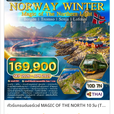
ทัวร์แกรนด์นอร์เวย์ MAGIC OF THE NORTH 10 วัน (TG) [SPECIAL C] SEP 26 - APR 27