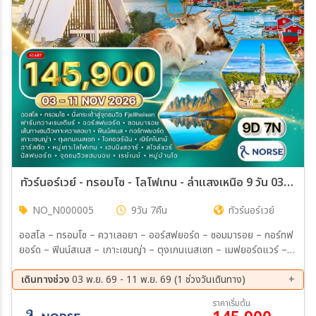
ทัวร์นอร์เวย์ - ทรอมโซ - โลโฟเทน - ล่าแสงเหนือ 9 วัน 03 - 11 NOV 26
NO_N000005
9วัน 7คืน
ทัวร์นอร์เวย์
ออสโล – ทรอมโซ – ควาเลอยา – ออร์สฟยอร์ด – ซอมมารอย – กอร์ทฟ
ยอร์ด – ฟินน์สเนส – เกาะเซนญ่า – ตุงเกนเนสเซท – เมฟยอร์ดแวร์ –
ฮาร์สตัด – สโวล์แวร์ – เฮนนิงสวาร์ – สแตมซุน – เล็คเนส – เรเนย์ –
หมู่บ้านโอ – นาร์วิก อุทยานฟรอกเนอร์ – กรุงออสโล – ทรอมโซ – โบสถ์
เดินทางช่วง
03 พ.ย. 69 - 11 พ.ย. 69 (1 ช่วงวันเดินทาง)
ทรอมโซ – ถนนคนเดิน Storgata – อาสนวิหารอาร์กติก – Fjellheisen
03 พ.ย. 69 - 11 พ.ย. 69
ราคาเริ่มต้น
– ฟาร์มกวางเรนเดียร์ – เกาะควาเลอยา – ออร์สฟยอร์ด – ซอมมารอย –