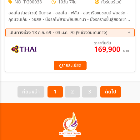
NO_TG00038
10วัน 7คืน
ทัวร์นอร์เวย์
ออสโล (นอร์เวย์) บินตรง - ออสโล - ฟลัม - ล่องเรือชมซอนน์ ฟยอร์ด -
กุดแวนเก้น - วอสส - นั่งรถไฟสายฟลัมสบานา - นั่งรถรางขึ้นสู่ยอดเขา
(Fløyen) - หมู่บ้านโบราณบริคเกน(มรดกโลก) - ชมเมืองเบอร์เกน - เบอร์
เกน - บินภายในสู่ ทรอมโซ - โบสถ์อาร์คติก - ชมเมืองทรอมโซ - เกาะเซน
เดินทางช่วง
18 ก.ย. 69 - 03 ม.ค. 70 (9 ช่วงวันเดินทาง)
ญ่า - เมฟยอร์ดแวร์ - ตุงเกนเนสเซท เบิร์กโบทน์ - ฮาร์สตัด - ออกล่า
18 ก.ย. 69 - 27 ก.ย. 69
16 ต.ค. 69 - 25 ต.ค. 69
ราคาเริ่มต้น
แสงเหนือทางรถโค้ช - ฮาร์สตัด - หมู่บ้านเฮนนิ่งสวาร์ - สโวลแวร์ - พิพิธ
169,900
30 ต.ค. 69 - 08 พ.ย. 69
11 พ.ย. 69 - 20 พ.ย. 69
บาท
ภัณฑ์ไวกิ้ง - จุดชมวิวแฮมนอย - จุดชมวิวเรย์เนย์ - หมู่บ้านโอ - อุทยานฟ
04 ธ.ค. 69 - 13 ธ.ค. 69
12 ก.พ. 70 - 21 ก.พ. 70
รอกเนอร์ - ชมวิวย่านเอเคอร์บรูค - ช้อปปิ้งย่านคาร์ล โจฮัน เกต
26 มี.ค 70 - 04 เม.ย 70
10 เม.ย 70 - 19 เม.ย 70
ดูรายละเอียด
25 ธ.ค. 70 - 03 ม.ค. 71
ก่อนหน้า
1
2
3
ถัดไป