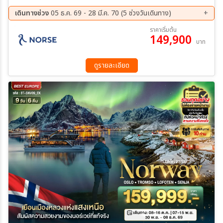
ทางรถโค้ช - ฟินน์สเนส - เกาะเซนญ่า(ชมวิว Unseen) - นาร์วิค - หมู่บ้าน
เฮนนิ่งสวาร์ - สโวล์แวร์ - พิพิธภัณฑ์ไวกิ้ง – จุดชมวิวแฮมนอย - จุดชมวิว
เดินทางช่วง
05 ธ.ค. 69 - 28 มี.ค. 70 (5 ช่วงวันเดินทาง)
เรย์เนย์ – หมู่บ้านโอ - ฮาร์สตัด - อุทยานฟรอกเนอร์ - สวนประติมากรรม
05 ธ.ค. 69 - 13 ธ.ค. 69
23 ม.ค. 70 - 31 ม.ค. 70
ราคาเริ่มต้น
วิกแลนด์ - ช้อปปิ้งย่านคาร์ล โจฮัน เกต
149,900
13 ก.พ. 70 - 21 ก.พ. 70
13 มี.ค 70 - 21 มี.ค 70
บาท
20 มี.ค 70 - 28 มี.ค 70
ดูรายละเอียด