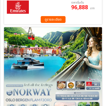
07 ต.ค. 69 - 15 ต.ค. 69
16 ต.ค. 69 - 24 ต.ค. 69
ราคาเริ่มต้น
ไป-กลับ) – นั่งกระเช้า จาก เบอร์เกน สู่ภูเขาอุลริเคน (รวมค่ากระเช้าไป-
96,888
13 พ.ย. 69 - 21 พ.ย. 69
04 ธ.ค. 69 - 12 ธ.ค. 69
บาท
กลับ) – ตลาดปลาเบอร์เกน เมืองเบอร์เกน – เมืองวอส – ถ่ายรูปโบสถ์
25 ธ.ค. 69 - 02 ม.ค. 70
ระหว่าง
Voss church – ศูนย์การค้า Thon Senter Voss – เมืองกอล เมือ
งกอล – เมืองออสโล – ป้อมปราการอาเคร์สฮูส – มหาวิหารออสโล –
ดูรายละเอียด
รัฐสภาแห่งนอร์เวย์ – ถนน Karl Johans gate เมืองออสโล – โรงละคร
แห่งชาติ – โอเปร่าออสโล – สวนมนุษยชาติ Vigeland Sculpture Park
ค้นหา
– รูปปั้น Gustav Vigeland Statue