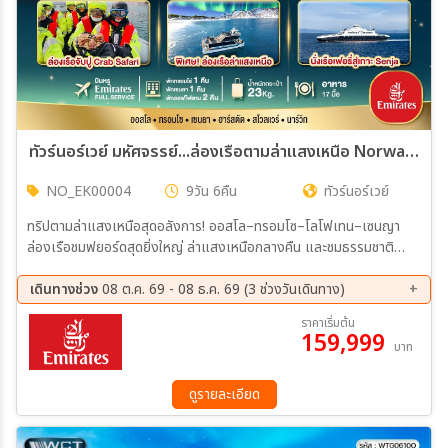
ทัวร์นอร์เวย์ มหัศจรรย์...ล่องเรือตามล่าแสงเหนือ Norway Oslo Tromso Lofoten Senja 9วัน 6คืน (EK)
NO_EK00004
9วัน 6คืน
ทัวร์นอร์เวย์
ทริปตามล่าแสงเหนือสุดอลังการ! ออสโล–ทรอมโซ–โลโฟเทน–เซนญา
ล่องเรือชมฟยอร์ดสุดยิ่งใหญ่ ล่าแสงเหนือกลางคืน และชมธรรมชาติ
นอร์เวย์เหนือระดับโลก
เดินทางช่วง
08 ต.ค. 69 - 08 ธ.ค. 69 (3 ช่วงวันเดินทาง)
08 ต.ค. 69 - 16 ต.ค. 69
07 พ.ย. 69 - 15 พ.ย. 69
ราคาเริ่มต้น
159,999
30 พ.ย. 69 - 08 ธ.ค. 69
บาท
ดูรายละเอียด