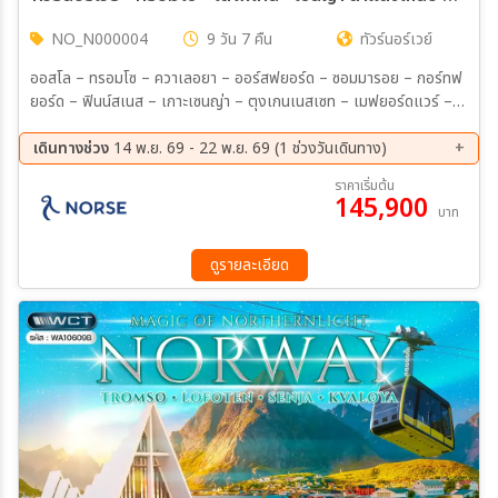
NO_N000004
9 วัน 7 คืน
ทัวร์นอร์เวย์
ออสโล – ทรอมโซ – ควาเลอยา – ออร์สฟยอร์ด – ซอมมารอย – กอร์ทฟ
ยอร์ด – ฟินน์สเนส – เกาะเซนญ่า – ตุงเกนเนสเซท – เมฟยอร์ดแวร์ –
ฮาร์สตัด – สโวล์แวร์ – เฮนนิงสวาร์ – สแตมซุน – เล็คเนส – เรย์เนย์ –
หมู่บ้านโอ – นาร์วิก - ทรอมโซ – โบสถ์ทรอมโซ – ถนนคนเดิน Storgata
เดินทางช่วง
14 พ.ย. 69 - 22 พ.ย. 69 (1 ช่วงวันเดินทาง)
– อาสนวิหารอาร์กติก – Fjellheisen – ฟาร์มกวางเรนเดียร์ – เกาะควา
14 พ.ย. 69 - 22 พ.ย. 69
ราคาเริ่มต้น
เลอยา – ออร์สฟยอร์ด – ซอมมารอย – กอร์ทฟยอร์ด – เกาะเซนญ่า –
145,900
บาท
ตุงเกนเนสเซท – เทือกเขาโอคชอร์นัน – เบิร์กโบทน์ – เมฟยอร์ดแวร์ –
Knuten View Point – เฮนนิงสวาร์ – ล่องเรือ RIB Boat – ฟาร์ม
ปลาแซลมอน – จับปู Brown Crab – สโวล์แวร์ – แฮมนอย – เรย์เนย์ –
ดูรายละเอียด
หมู่บ้านโอ – พิพิธภัณฑ์ไวกิ้ง – Holmenkollen – ย่านคาร์ล โจฮัน เกต –
Aker Brygge – ศาลาว่าการ – Nobel Peace Centre – โรงโอเปร่า –
โบสถ์โดมคาทีดราล – รัฐสภา – พระราชวัง – อุทยานฟรอกเนอร์