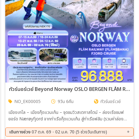
เมือง
สายการบิน
ตั้งแต่วันที่
ถึงวันที่
ทัวร์นอร์เวย์ Beyond Norway OSLO BERGEN FLÅM RAILWAY (FLAMSBANA) FJORD CRUISE 9วัน 6คืน (EK)
NO_EK00005
9วัน 6คืน
ทัวร์นอร์เวย์
เฉพาะเดือน
เมืองเกโล – เมืองกุ๊ดแวนเก้น – จุดชมวิวสเตกาสไตน์ – ล่องเรือชมฟ
ยอร์ด Nærøyfjord จากท่าเรือกุ๊ดแวนเก้น สู่ท่าเรือฟลัม (รวมค่าล่อง
เฉพาะเทศกาล
เรือ) – เมืองฟลัม – นั่งรถไฟสายโรแมนติกฟลัมสบานาจากสถานีฟลัมสู่
สถานีไมร์ดัล (Flåmsbana railway) (รวมค่ารถไฟไป-กลับ) – เมืองเบอร์
เดินทางช่วง
07 ต.ค. 69 - 02 ม.ค. 70 (5 ช่วงวันเดินทาง)
เกน เมืองเบอร์เกน – นั่งรถราง Fløibanen Funicular (รวมค่ารถราง