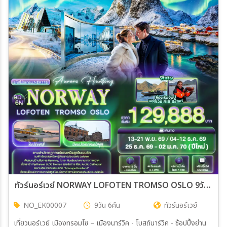
Statue
ทัวร์นอร์เวย์ NORWAY LOFOTEN TROMSO OSLO 9วัน 6คืน (EK)
NO_EK00007
9วัน 6คืน
ทัวร์นอร์เวย์
เที่ยวนอร์เวย์ เมืองทรอมโซ – เมืองนาร์วิค - โบสถ์นาร์วิค - ช้อปปิ้งย่าน