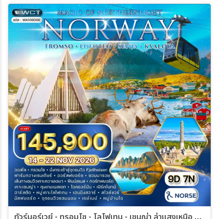
ทัวร์นอร์เวย์ - ทรอมโซ - โลโฟเทน - เซนญ่า ล่าแสงเหนือ 9 วัน 14 - 22 NOV 2026