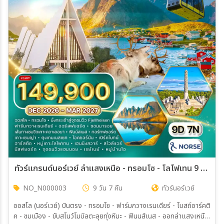
ทัวร์แกรนด์นอร์เวย์ ล่าแสงเหนือ - ทรอมโซ - โลโฟเทน 9 วัน (A1) Dec 26 - Mar 27
NO_N000003
9 วัน 7 คืน
ทัวร์นอร์เวย์
ออสโล (นอร์เวย์) บินตรง - ทรอมโซ - ฟาร์มกวางเรนเดียร์ - โบสถ์อาร์คติ
ค - ชมเมือง - ขับสโนว์โมบิลตะลุยทุ่งหิมะ - ฟินนส์เนส - ออกล่าแสงเหนือ