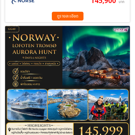
145,900
บาท
กอร์ทฟยอร์ด – เกาะเซนญ่า – ตุงเกนเนสเซท – เทือกเขาโอคชอร์นัน –
เบิร์กโบทน์ – เมฟยอร์ดแวร์ – Knuten View Point – เฮนนิงสวาร์ –
ล่องเรือ RIB Boat – ฟาร์มปลาแซลมอน – จับปู Brown Crab – ส
ดูรายละเอียด
โวล์แวร์ – แฮมนอย – เรย์เนย์ – หมู่บ้านโอ – พิพิธภัณฑ์ไวกิ้ง –
Holmenkollen – ย่านคาร์ล โจฮัน เกต – Aker Brygge – ศาลาว่าการ
– Nobel Peace