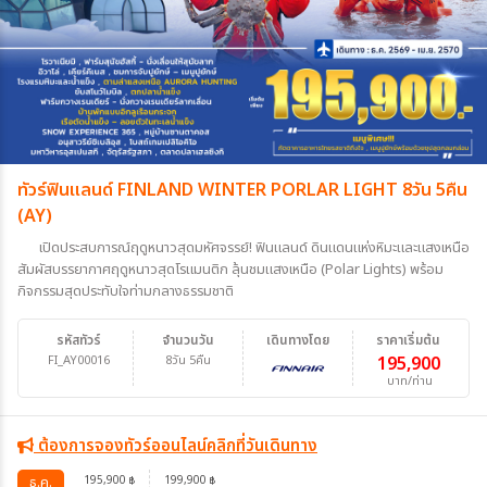
ทัวร์ฟินแลนด์ FINLAND WINTER PORLAR LIGHT 8วัน 5คืน
(AY)
เปิดประสบการณ์ฤดูหนาวสุดมหัศจรรย์! ฟินแลนด์ ดินแดนแห่งหิมะและแสงเหนือ
สัมผัสบรรยากาศฤดูหนาวสุดโรแมนติก ลุ้นชมแสงเหนือ (Polar Lights) พร้อม
กิจกรรมสุดประทับใจท่ามกลางธรรมชาติ
รหัสทัวร์
จำนวนวัน
เดินทางโดย
ราคาเริ่มต้น
FI_AY00016
8วัน 5คืน
195,900
บาท/ท่าน
ต้องการจองทัวร์ออนไลน์คลิกที่วันเดินทาง
195,900
199,900
ธ.ค.
฿
฿