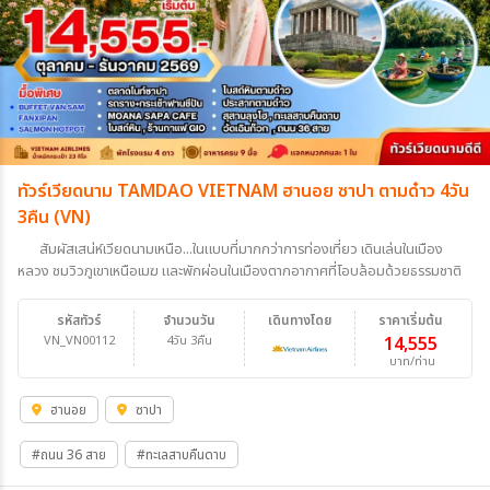
ทัวร์เวียดนาม TAMDAO VIETNAM ฮานอย ซาปา ตามด๋าว 4วัน
3คืน (VN)
สัมผัสเสน่ห์เวียดนามเหนือ...ในแบบที่มากกว่าการท่องเที่ยว เดินเล่นในเมือง
หลวง ชมวิวภูเขาเหนือเมฆ และพักผ่อนในเมืองตากอากาศที่โอบล้อมด้วยธรรมชาติ
รหัสทัวร์
จำนวนวัน
เดินทางโดย
ราคาเริ่มต้น
VN_VN00112
4วัน 3คืน
14,555
บาท/ท่าน
ฮานอย
ซาปา
#ถนน 36 สาย
#ทะเลสาบคืนดาบ