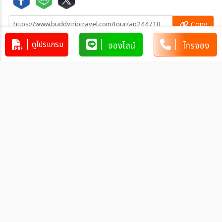
Copy
ดูโปรแกรม
จองไลน์
โทรจอง
Copy
คัดลอกข้อมูลทัวร์ทั้งหมด
โปรแกรมทัวร์คล้ายกัน
ทัวร์เวียดนาม พลังรัก เวียดกลางบานาฮิ
ลล์ 4วัน 3คืน ( FD)
VN_FD00156
4วัน 3คืน
12,221
บาท
ทัวร์เวียดนามเหนือ ฮานอย ซาปา ฟานซิ