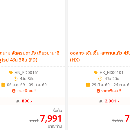
ียดนาม จัดครบดานัง เที่ยวบานาฮิ
ฮ่องกง-เซินเจิ้น-สะพานแก้ว 4วั
ลล์ ฟีลยุโรป 4วัน 3คืน (FD)
(HX)
VN_FD00161
HK_HX00101
4วัน 3คืน
4วัน 2คืน
06 ส.ค. 69 - 09 ส.ค. 69
29 มี.ค. 69 - 24 ต.ค. 6
ราคาพิเศษ !!
ราคาพิเศษ !!
ลด
890.-
ลด
2,901.-
เริ่มต้น
7,991
7
8,881
10,900
บาท/ท่าน