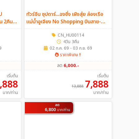
U
ทัวร์จีน ซุปตาร์...ฉงชิ่ง เผิงสุ่ย ล่องเรือ
ัน 2คืน
แม่น้ำอูเจียง No Shopping บินสาย-
กลับเช้า 4วัน 3คืน (HU)
CN_HU00114
4วัน 3คืน
9
02 ก.ค. 69 - 03 ก.ย. 69
ราคาพิเศษ !!
ลด
6,000.-
เริ่มต้น
เริ่มต้น
,888
7,888
13,888
บาท/ท่าน
บาท/ท่าน
ลด
6,800
บาท/ท่าน