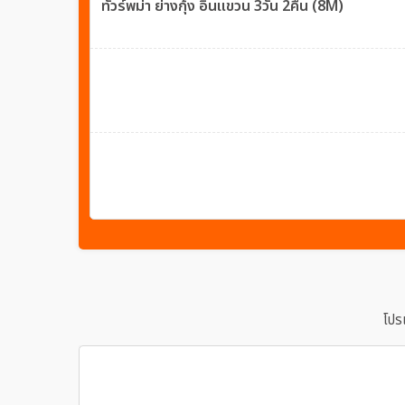
ทัวร์พม่า ย่างกุ้ง อินแขวน 3วัน 2คืน (8M)
โปร