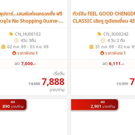
 ซุปตาร์...เสนห์แห่งนครฉงชิ่ง ฟรี
ทัวร์จีน FEEL GOOD CHENGD
ี่ยวจุใจ No Shopping บินสาย-
CLASSIC เฉิงตู ตูเจียงเยี่ยน 4ว
า 4วัน 3คืน (HU)
(3U)
CN_HU00102
CN_3U00242
4วัน 3คืน
4 วัน 2 คืน
02 ก.ค. 69 - 03 ก.ย. 69
31 ก.ค. 69 - 02 ก.ย. 6
ราคาพิเศษ !!
ราคาพิเศษ !!
ลด
7,000.-
ลด
6,111.-
เริ่มต้น
7,888
7
14,888
13,999
บาท/ท่าน
ลด
ลด
890
2,901
บาท/ท่าน
บาท/ท่าน