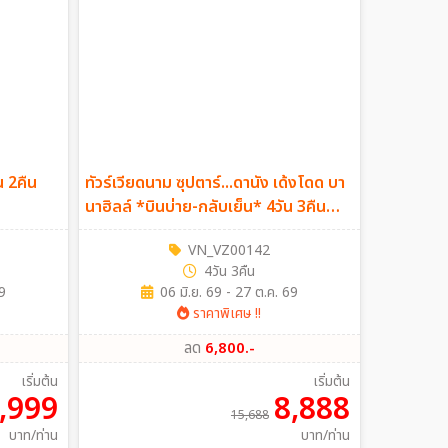
น 2คืน
ทัวร์เวียดนาม ซุปตาร์...ดานัง เด้งโดด บา
นาฮิลล์ *บินบ่าย-กลับเย็น* 4วัน 3คืน
(VZ)
VN_VZ00142
4วัน 3คืน
9
06 มิ.ย. 69 - 27 ต.ค. 69
ราคาพิเศษ !!
ลด
6,800.-
เริ่มต้น
เริ่มต้น
,999
8,888
15,688
บาท/ท่าน
บาท/ท่าน