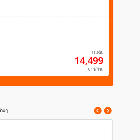
ทัวร์คาซัค
เริ่มต้น
14,499
บาท/ท่าน
่างๆ