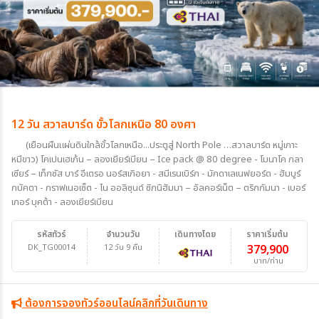
12 วัน สวาลบาร์ด ขั้วโลกเหนือ 80 องศา
(เยือนผืนแผ่นดินใกล้ขั้วโลกเหนือ...ประตูสู่ North Pole …สวาลบาร์ด หมู่เกาะ
หมีขาว) โคเปนเฮเก้น – ลองเยียร์เบียน – Ice pack @ 80 degree - โมนาโค กลา
เซียร์ – เท็กซัส บาร์ อีเตรอ นอร์สเกิอยา - สมีเรนเบิร์ก - มักดาเลเนฟยอร์ด - ฮัมบูร์
กบัคตา - กราฟเนอเซ็ต - ไน ออลิซุนด์ ซิกนิฮัมมา – อัลคอร์เน็ต – ตริกกัมนา - เบอร์
เกอร์ บุคต้า - ลองเยียร์เบียน
รหัสทัวร์
จำนวนวัน
เดินทางโดย
ราคาเริ่มต้น
DK_TG00014
12 วัน 9 คืน
379,900
บาท/ท่าน
ต้องการจองทัวร์ออนไลน์คลิกที่วันเดินทาง