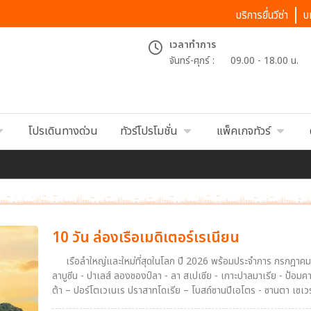
บริการยื่นวีซ่า
บ
เวลาทำการ
จันทร์-ศุกร์ :
09.00 - 18.00 น.
โปรเดินทางด่วน
ทัวร์โปรโมชั่น
แพ็คเกจทัวร์
10 วัน ล่องเรือเมดิเตอร์เรเนียน
เรือลำใหญ่และใหม่ที่สุดในโลก ปี 2026 พร้อมประจำการ กรกฎาคม 2
ลาบูซีน - ปาเลส์ ลองชองป์ลา - ลา สเปเซีย - เกาะปาลมาเรีย - ป้อม
ต้า – ปอร์โตเวเนเร ปราสาทโดเรีย – โบสถ์ซานปีเอโตร - ซานตา เซเวร่า – บรักซิอาโน – ปราสาทโอเดสคัลชีแห่งบรัคชาโน ปิอัซซา เดล