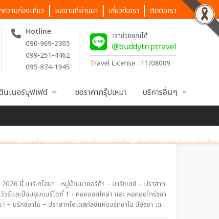
ทความท่องเที่ยว
ผลงานที่ผ่านมา
เกี่ยวกับเรา
ติดต่อเรา
Hotline
เราช่วยคุณได้
090-969-2365
@buddytriptravel
099-251-4462
Travel License : 11/08009
095-874-1945
ดินเนอร์บุฟเฟต์
ขอราคากรุ๊ปเหมา
บริการอื่นๆ
026 นี้ บาร์เซโลนา - หมู่บ้านมายอร์ก้า – มาร์กเซย์ – ปราสาท
คาวัวร์และป้อมอุมแบร์โตที่ 1 - หอคอยสโคล่า และ หอคอยโกรัซซา
โคมูเน - เกาะคาปรี – ถ้ำบลูกร็อตโต - จัตุรัสปิอัซเซตต้า – สวนออกัสตัส ฟาราลิโอนี - ลาโรคา วิลเลจ ช้อปปิ้งเอาท์เลต