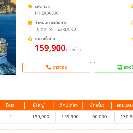
รหัสทัวร์
FR_EK00030
กำหนดการเดินทาง
10 ต.ค. 69 - 26 ต.ค. 69
ราคาเริ่มต้น
159,900
บาท/ท่าน
โทรจอง
จองไ
Bus
ผู้ใหญ่
เด็กมีเตียง
พักเดี่ยว
จอยแลน
1
159,900
159,900
60,000
130,9