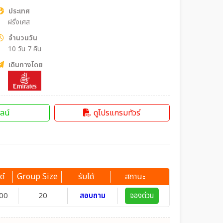
ประเทศ
ฝรั่งเศส
จำนวนวัน
10 วัน 7 คืน
เดินทางโดย
ลน์
ดูโปรแกรมทัวร์
ด์
Group Size
รับได้
สถานะ
00
20
สอบถาม
จองด่วน