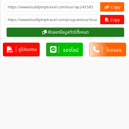
Copy
Copy
คัดลอกข้อมูลทัวร์ทั้งหมด
ดูโปรแกรม
จองไลน์
โทรจอง
โปรแกรมทัวร์คล้ายกัน
13 วัน เดนมาร์ก นอร์เวย์ พิชิต พูลพิท &
เชอรัค ร็อค
DK_TG00013
13วัน 10คืน
219,900
บาท
ทัวร์พรีเมี่ยมเดนมาร์ก - กรีนแลนด์ 14
วัน (TG) MAY-AUG 27