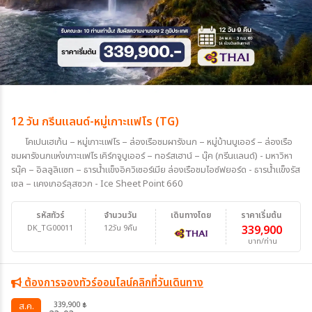
12 วัน กรีนแลนด์-หมู่เกาะแฟโร (TG)
โคเปนเฮเก้น – หมู่เกาะแฟโร – ล่องเรือชมผารังนก – หมู่บ้านบูเออร์ – ล่องเรือ
ชมผารังนกแห่งเกาะแฟโร เคิร์กจูบูเออร์ – ทอร์สเฮาน์ – นุ๊ค (กรีนแลนด์) - มหาวิหา
รนุ๊ค – อิลลูลิแซท – ธารน้ำแข็งอิควิเซอร์เมีย ล่องเรือชมไอซ์ฟยอร์ด - ธารน้ำแข็งรัส
เซล – แคงเกอร์ลุสซวก - Ice Sheet Point 660
รหัสทัวร์
จำนวนวัน
เดินทางโดย
ราคาเริ่มต้น
DK_TG00011
12วัน 9คืน
339,900
บาท/ท่าน
ต้องการจองทัวร์ออนไลน์คลิกที่วันเดินทาง
339,900
ส.ค.
฿