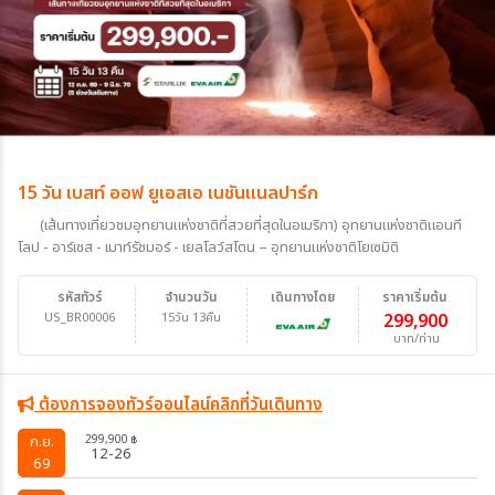
15 วัน เบสท์ ออฟ ยูเอสเอ เนชันแนลปาร์ก
(เส้นทางเที่ยวชมอุทยานแห่งชาติที่สวยที่สุดในอเมริกา) อุทยานแห่งชาติแอนที
โลป - อาร์เชส - เมาท์รัชมอร์ - เยลโลว์สโตน – อุทยานแห่งชาติโยเซมิติ
รหัสทัวร์
จำนวนวัน
เดินทางโดย
ราคาเริ่มต้น
US_BR00006
15วัน 13คืน
299,900
บาท/ท่าน
ต้องการจองทัวร์ออนไลน์คลิกที่วันเดินทาง
299,900
ก.ย.
฿
12-26
69