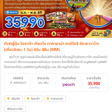
ทัวร์ญี่ปุ่น โอซาก้า เกียวโต ทาคายาม่า คามิโคจิ ชิราคาวาโกะ
(เที่ยวอิสระ 1 วัน) 6วัน 4คืน (MM)
สุดว้าว!! ฤดูกาลชมใบไม้เปลี่ยนสีที่คามิโคจิ เที่ยวหมู่บ้านชิราคาวาโกะ ชมเมืองเก่า
ทาคายาม่า สักการะขอพรศาลเจ้านัมบะ ยาซากะ ช้อปปิ้งชินไซบาชิ เมนูพิเศษ!! บุฟเฟ่ต์
ปิ้งย่างยากินิคุ บุฟเฟ่ต์ชาบูสไตล์ญี่ปุ่น และ เซ็ต หมูย่างใบโฮบะ
รหัสทัวร์
จำนวนวัน
เดินทางโดย
ราคาเริ่มต้น
JP_MM00027
6วัน 4คืน
35,990
บาท/ท่าน
เกียวโต
โอซาก้า
ทาคายาม่า
#ชิราคาวาโกะ