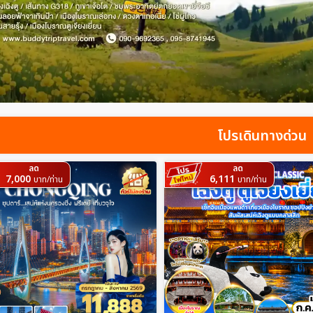
โปรเดินทางด่วน
ลด
ลด
7,000
6,111
บาท/ท่าน
บาท/ท่าน