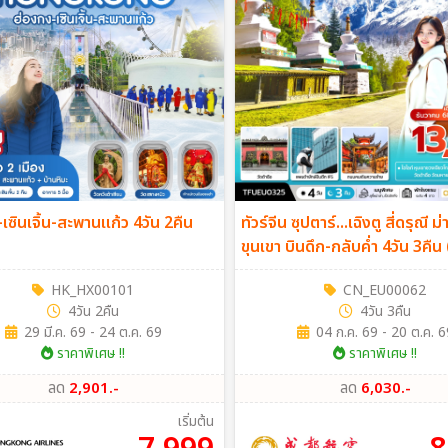
เซินเจิ้น-สะพานแก้ว 4วัน 2คืน
ทัวร์จีน ซุปตาร์...เฉิงตู สี่ดรุณี 
ขุนเขา บินดึก-กลับค่ำ 4วัน 3คื
HK_HX00101
CN_EU00062
4วัน 2คืน
4วัน 3คืน
29 มี.ค. 69 - 24 ต.ค. 69
04 ก.ค. 69 - 20 ต.ค. 6
ราคาพิเศษ !!
ราคาพิเศษ !!
ลด
2,901.-
ลด
6,030.-
เริ่มต้น