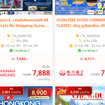
 ซุปตาร์...เสนห์แห่งนครฉงชิ่ง ฟรี
ทัวร์จีน FEEL GOOD CHENGD
ี่ยวจุใจ No Shopping บินสาย-
CLASSIC เฉิงตู ตูเจียงเยี่ยน 4ว
า 4วัน 3คืน (HU)
(3U)
CN_HU00102
CN_3U00242
4วัน 3คืน
4 วัน 2 คืน
02 ก.ค. 69 - 03 ก.ย. 69
31 ก.ค. 69 - 02 ก.ย. 6
ราคาพิเศษ !!
ราคาพิเศษ !!
ลด
7,000.-
ลด
6,111.-
เริ่มต้น
7,888
7
14,888
13,999
บาท/ท่าน
ลด
ลด
2,901
6,030
บาท/ท่าน
บาท/ท่าน