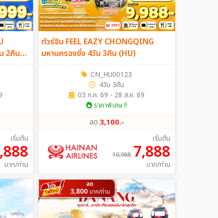
U
ทัวร์จีน FEEL EAZY CHONGQING
ัน 2คืน
มหานครฉงชิ่ง 4วัน 3คืน (HU)
CN_HU00123
4วัน 3คืน
9
03 ก.ค. 69 - 28 ส.ค. 69
ราคาพิเศษ !!
ลด
3,100.-
เริ่มต้น
เริ่มต้น
,888
7,888
10,988
บาท/ท่าน
บาท/ท่าน
ลด
3,800
บาท/ท่าน