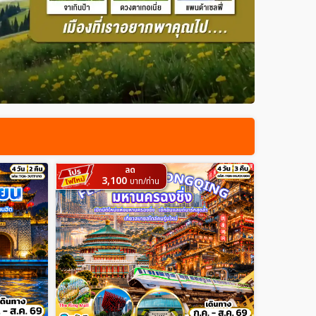
ลด
3,100
บาท/ท่าน