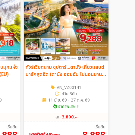
ม่านมุกแห่ง
ทัวร์เวียดนาม ซุปตาร์...ดานัง เที่ยวแลนด์
น (EU)
มาร์กสุดฮิต (ดานัง ฮอยอัน ไม่นอนบานา
ฮิลล์) 4วัน 3คืน (VZ)
VN_VZ00141
4วัน 3คืน
9
11 มิ.ย. 69 - 27 ต.ค. 69
ราคาพิเศษ !!
ลด
3,800.-
เริ่มต้น
เริ่มต้น