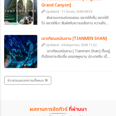
ความเขียวชอุ่มของต้นไม้นานาพรรณ ถนนสายนี้
Grand Canyon]
เมื่อเรามองจากมุมสูง จะเห็นสีของถนนเป็นสีขาว
Updated : 11 มีนาคม 2569 09:59
รูปร่างคดเคี้ยวไปมาตัดกับสีเขียวของน้ำทะเลสาป
ผิงซานแกรนด์แคนยอน อยากให้เห็น อยากให้
สวยประหนึ่งภาพวาด และยามที่มีรถวิ่งบนถนน จะ
ไป อยากให้มา สัมผัสกับความอลังการ ความยิ่ง
เห็นเป็นดั่งของเล่นวิ่งแล่นบนถนนลอยฟ้า สวย
ใหญ่ของธรรมชาติ ที่หาชมได้ยาก ที่เมืองเอินซือ
อย่าบอกใคร
ประเทศจีน ที่อยู่ใกล้แค่เอื้อม
เขาเทียนเหมินซาน [TIANMEN SHAN]
Updated : 04 พฤษภาคม 2568 11:32
เขาเทียนเหมินซาน [ Tianmen Shan] ตั้งอยู่
ที่เมืองจางเจียเจี้ย มณฑลหูหนาน ประเทศจีน เป็น
หนึ่งในภูเขาที่มีชื่อเสียงที่สุดของจีน มีการบันทึกไว้
ในสมัยราชวงศ์ถัง ว่ามีการเกิดปรากฎการณ์หิน
ยุบตัวจนกลายเป็นโพรงประตู และนับแต่นั้นมา ก็
เป็นที่เลื่องลือในหมู่นักเดินทางและนักบวชว่าเป็น
ข่าวสารและบทความทั้งหมด
"ประตูสวรรค์" โพรงที่เกิดขึ้นตามธรรมชาตินี้ มี
ความสูงประมาณ 131.5 เมตร กว้าง 57 เมตร
และลึก 60 เมตร
ผลงานการจัดทัวร์
ที่ผ่านมา