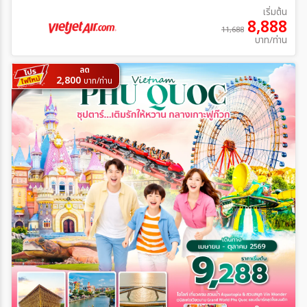
เริ่มต้น
8,888
11,688
บาท/ท่าน
ลด
2,800
บาท/ท่าน