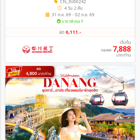
CN_3U00242
4 วัน 2 คืน
31 ก.ค. 69 - 02 ก.ย. 69
ราคาพิเศษ !!
ลด
6,111.-
เริ่มต้น
7,888
13,999
บาท/ท่าน
ลด
4,800
บาท/ท่าน