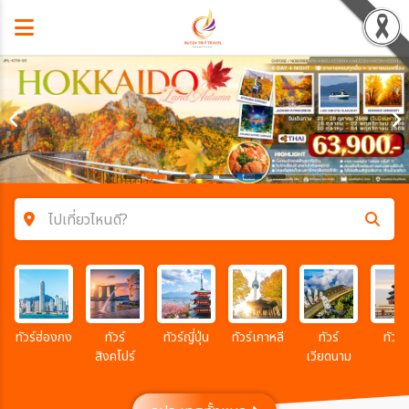
ไปเที่ยวไหนดี?
ค้นหาโปรแกรมทัวร์
คำค้นหา
ทัวร์ฮ่องกง
ทัวร์
ทัวร์ญี่ปุ่น
ทัวร์เกาหลี
ทัวร์
ทัวร์จ
สิงคโปร์
เวียดนาม
โซน