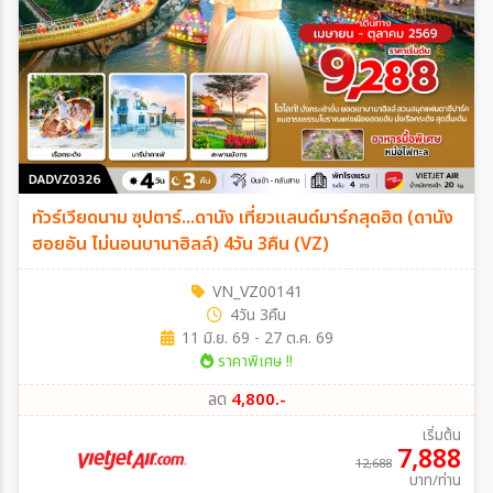
ทัวร์เวียดนาม ซุปตาร์...ดานัง เที่ยวแลนด์มาร์กสุดฮิต (ดานัง
ฮอยอัน ไม่นอนบานาฮิลล์) 4วัน 3คืน (VZ)
VN_VZ00141
4วัน 3คืน
11 มิ.ย. 69 - 27 ต.ค. 69
ราคาพิเศษ !!
ลด
4,800.-
เริ่มต้น
7,888
12,688
บาท/ท่าน