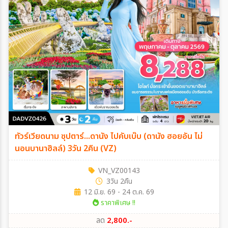
ทัวร์เวียดนาม ซุปตาร์...ดานัง ไปคับเบ๊บ (ดานัง ฮอยอัน ไม่
นอนบานาฮิลล์) 3วัน 2คืน (VZ)
VN_VZ00143
3วัน 2คืน
12 มิ.ย. 69 - 24 ต.ค. 69
ราคาพิเศษ !!
ลด
2,800.-