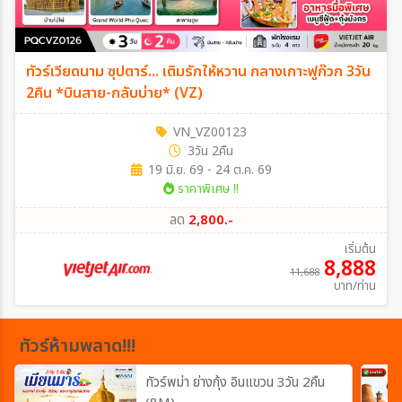
ทัวร์เวียดนาม ซุปตาร์... เติมรักให้หวาน กลางเกาะฟูก๊วก 3วัน
2คืน *บินสาย-กลับบ่าย* (VZ)
VN_VZ00123
3วัน 2คืน
19 มิ.ย. 69 - 24 ต.ค. 69
ราคาพิเศษ !!
ลด
2,800.-
เริ่มต้น
8,888
11,688
บาท/ท่าน
ทัวร์ห้ามพลาด!!!
ทัวร์พม่า ย่างกุ้ง อินแขวน 3วัน 2คืน