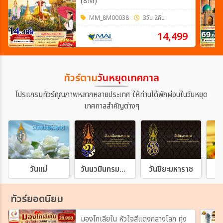
(8M)
MM_8M00038
3วัน 2คืน
14,499
ทัวร์ตาม
วันหยุดเทศกาล
โปรแกรมทัวร์คุณภาพหลากหลายประเทศ ให้ท่านได้พักผ่อนในวันหยุด
เทศกาลสำคัญต่างๆ
วันแม่
วันนวมินทรมหาราช
วันปิยะมหาราช
วั
ทัวร์ยอดนิยม
มองโกเลียใน หัวใจสีแดงกลางโลก ทุ่ง