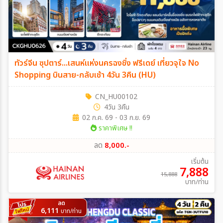
ทัวร์จีน ซุปตาร์...เสนห์แห่งนครฉงชิ่ง ฟรีเดย์ เที่ยวจุใจ No
Shopping บินสาย-กลับเช้า 4วัน 3คืน (HU)
CN_HU00102
4วัน 3คืน
02 ก.ค. 69 - 03 ก.ย. 69
ราคาพิเศษ !!
ลด
8,000.-
เริ่มต้น
7,888
15,888
บาท/ท่าน
ลด
6,111
บาท/ท่าน