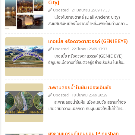
City]
Updated : 21 มิถุนายน 2569 17:33
เมืองโบราณต้าหลี่ (Dali Ancient City)
สัมผัสเสน่ห์เมืองโบราณต้าหลี่...พักผ่อนท่ามกลาง
บรรยากาศจีนดั้งเดิมที่ Dali Zhuangyuan
Hotel
เกอเนี๋ย หรือดวงตาสวรรค์ (GENIE EYE)
Updated : 22 มีนาคม 2569 17:33
เกอเนี๋ย หรือดวงตาสวรรค์ (GENIE EYE)
อัญมณีเม็ดงามที่ซ่อนตัวอยู่อย่างเร้นลับ ในเส้น
ทางสายธรรมชาติ ที่เหล่านักเดินทางหลายท่าน
ใฝ่ฝันจะได้มาเชยชม
สะพานลอยน้ำในฝัน เมืองเอินซือ
Updated : 18 มีนาคม 2569 20:29
สะพานลอยน้ำในฝัน เมืองเอินซือ สถานที่ท่อง
เที่ยวที่มีความแปลกตา กับมุมมองใหม่ไม่ซ้ำใคร
ตื่นเต้นนิดๆเร้าใจหน่อยๆ ตอบโจทย์คนขี้เบื่อแต่รัก
ความเป็นธรรมชาติ ภาพของถนนที่ทอดยาวอยู่
เหนือผิวน้ำ สีเขียวหยกที่ใสราวกับกระจก โอบล้อม
ผิงซานแกรนด์แคนยอน [Pingshan
ไปด้วยภูเขาหินปูนสูงตระหง่าน และอุดมไปด้วย