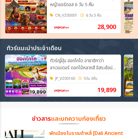
หญ้าออร์ดอส 6 วัน 5 คืน
CN_VZ00001
6 วัน 5 คืน
28,900
ทัวร์แนะนำประจำเดือน
ทัวร์ญี่ปุ่น ฮอกไกโด อาซาฮิกาว่า
ลาเวนเดอร์ ดอกไม้หลากสี อิสระช้อปปิ้ง
5วัน 3คืน (VZ)
JP_VZ00160
5วัน 3คืน
19,899
ข่าวสาร
และบทความท่องเที่ยว
พักเมืองโบราณต้าหลี่ [Dali Ancient