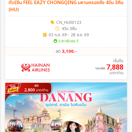
ทัวร์จีน FEEL EAZY CHONGQING มหานครฉงชิ่ง 4วัน 3คืน
(HU)
CN_HU00123
4วัน 3คืน
03 ก.ค. 69 - 28 ส.ค. 69
ราคาพิเศษ !!
ลด
3,100.-
เริ่มต้น
7,888
10,988
บาท/ท่าน
ลด
2,800
บาท/ท่าน