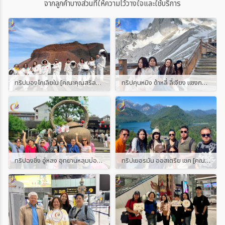
จากลูกค้าบางส่วนที่ให้ความไว้วางใจและใช้บริการ
ทริปมองโกเลียใน [คณะคุณสริลดา]
ทริปคุนหมิง ต้าหลี่ ลี่เจียง แชงกรีล่า ภูเขาหิมะมังกรหยก [คณะคุณปู]
ทริปฉงชิ่ง อู่หลง อุทยานหลุมบ่อฟ้า [คณะคุณเล็ก]
ทริปเยอรมัน ออสเตรีย เชค [คณะคุณแอน]