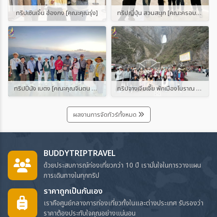
ทริปเซินเจิ้น ฮ่องกง [คณะคุณรุ่ง]
ทริปญี่ปุ่น สวนสนุก [คณะครอบครัวประตูไชโยฯ]
ทริปปีนัง เบตง [คณะคุณจินตน และคุณสุรีรัตน์]
ทริปจางเจียเจี้ย พักเมืองโบราณ 2 เมือง [กรุ๊ปจอยทัวร์ โดย บัดดี้ทริป ทราเวล]
ผลงานการจัดทัวร์ทั้งหมด
BUDDYTRIPTRAVEL
ด้วยประสบการณ์ท่องเที่ยวกว่า 10 ปี เรามั่นใจในการวางแผน
การเดินทางในทุกทริป
ราคาถูกเป็นกันเอง
เราคือศูนย์กลางการท่องเที่ยวทั้งในและต่างประเทศ รับรองว่า
ราคาต้องประทับใจคุณอย่างแน่นอน