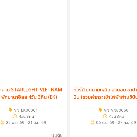
วียดนาม STARLIGHT VIETNAM
ทัวร์เวียดนามเหนือ ฮานอย ซาปา
้ พักบานาฮิลล์ 4วัน 3คืน (EK)
ปัน (รวมค่ากระเช้าไฟฟ้าฟานซิปั
4วัน 3คืน (VN)
VN_EK00061
VN_VN00060
4วัน 3คืน
4วัน 3คืน
22 พ.ค. 69 - 21 ส.ค. 69
06 ก.ย. 69 - 27 ก.ย. 69
เริ่มต้น