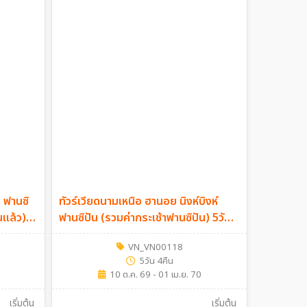
 ฟานซิ
ทัวร์เวียดนามเหนือ ฮานอย นิงห์บิงห์
นแล้ว)
ฟานซิปัน (รวมค่ากระเช้าฟานซิปัน) 5วัน
4 คืน (VN)
VN_VN00118
5วัน 4คืน
10 ต.ค. 69 - 01 เม.ย. 70
เริ่มต้น
เริ่มต้น