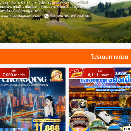
โปรเดินทางด่วน
ลด
ลด
7,000
6,111
บาท/ท่าน
บาท/ท่าน