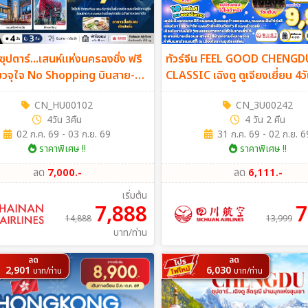
 ซุปตาร์...เสนห์แห่งนครฉงชิ่ง ฟรี
ทัวร์จีน FEEL GOOD CHENGD
ี่ยวจุใจ No Shopping บินสาย-
CLASSIC เฉิงตู ตูเจียงเยี่ยน 4ว
า 4วัน 3คืน (HU)
(3U)
CN_HU00102
CN_3U00242
4วัน 3คืน
4 วัน 2 คืน
02 ก.ค. 69 - 03 ก.ย. 69
31 ก.ค. 69 - 02 ก.ย. 6
ราคาพิเศษ !!
ราคาพิเศษ !!
ลด
7,000.-
ลด
6,111.-
เริ่มต้น
7,888
7
14,888
13,999
บาท/ท่าน
ลด
ลด
2,901
6,030
บาท/ท่าน
บาท/ท่าน