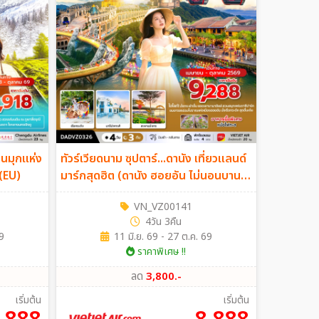
ม่านมุกแห่ง
ทัวร์เวียดนาม ซุปตาร์...ดานัง เที่ยวแลนด์
น (EU)
มาร์กสุดฮิต (ดานัง ฮอยอัน ไม่นอนบานา
ฮิลล์) 4วัน 3คืน (VZ)
VN_VZ00141
4วัน 3คืน
9
11 มิ.ย. 69 - 27 ต.ค. 69
ราคาพิเศษ !!
ลด
3,800.-
เริ่มต้น
เริ่มต้น