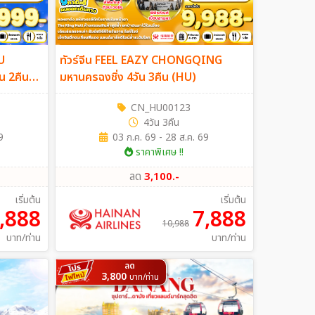
U
ทัวร์จีน FEEL EAZY CHONGQING
ัน 2คืน
มหานครฉงชิ่ง 4วัน 3คืน (HU)
CN_HU00123
4วัน 3คืน
9
03 ก.ค. 69 - 28 ส.ค. 69
ราคาพิเศษ !!
ลด
3,100.-
เริ่มต้น
เริ่มต้น
,888
7,888
10,988
บาท/ท่าน
บาท/ท่าน
ลด
3,800
บาท/ท่าน