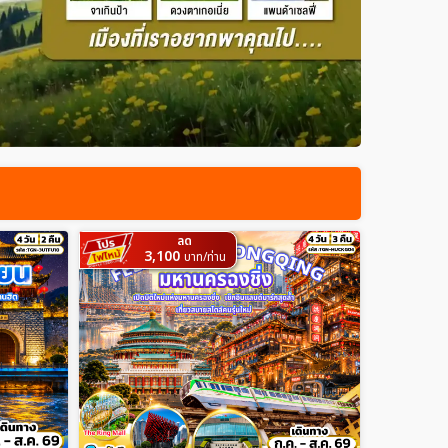
ลด
3,100
บาท/ท่าน