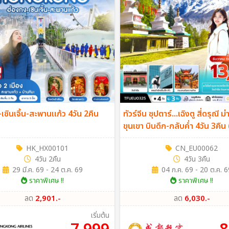
เซินเจิ้น-สะพานแก้ว 4วัน 2คืน
ทัวร์จีน ซุปตาร์...เฉิงตู สี่ดรุณี 
ขุนเขา บินดึก-กลับค่ำ 4วัน 3คื
HK_HX00101
CN_EU00062
4วัน 2คืน
4วัน 3คืน
29 มี.ค. 69 - 24 ต.ค. 69
04 ก.ค. 69 - 20 ต.ค. 6
ราคาพิเศษ !!
ราคาพิเศษ !!
ลด
2,901.-
ลด
6,030.-
เริ่มต้น