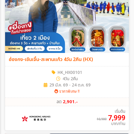
ฮ่องกง-เซินเจิ้น-สะพานแก้ว 4วัน 2คืน (HX)
HK_HX00101
4วัน 2คืน
29 มี.ค. 69 - 24 ต.ค. 69
ราคาพิเศษ !!
ลด
2,901.-
เริ่มต้น
7,999
10,900
บาท/ท่าน