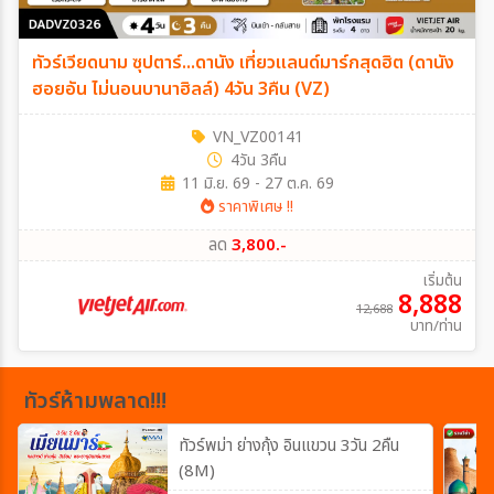
ทัวร์เวียดนาม ซุปตาร์...ดานัง เที่ยวแลนด์มาร์กสุดฮิต (ดานัง
ฮอยอัน ไม่นอนบานาฮิลล์) 4วัน 3คืน (VZ)
VN_VZ00141
4วัน 3คืน
11 มิ.ย. 69 - 27 ต.ค. 69
ราคาพิเศษ !!
ลด
3,800.-
เริ่มต้น
8,888
12,688
บาท/ท่าน
ทัวร์ห้ามพลาด!!!
ทัวร์พม่า ย่างกุ้ง อินแขวน 3วัน 2คืน
(8M)