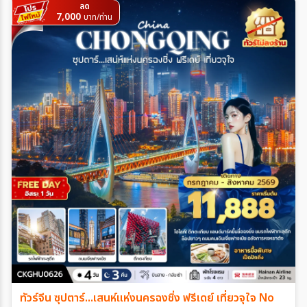
ลด
7,000
บาท/ท่าน
ทัวร์จีน ซุปตาร์...เสนห์แห่งนครฉงชิ่ง ฟรีเดย์ เที่ยวจุใจ No