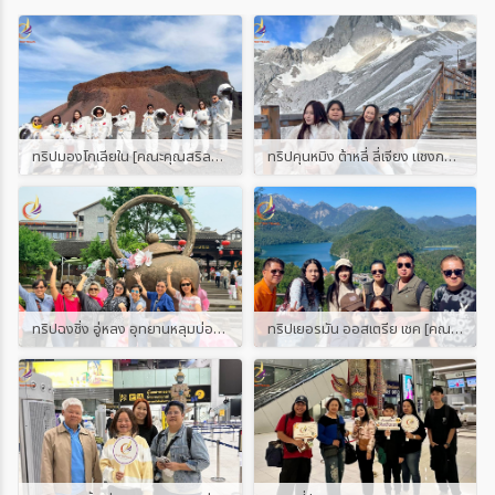
ทริปมองโกเลียใน [คณะคุณสริลดา]
ทริปคุนหมิง ต้าหลี่ ลี่เจียง แชงกรีล่า ภูเขาหิมะมังกรหยก [คณะคุณปู]
ทริปฉงชิ่ง อู่หลง อุทยานหลุมบ่อฟ้า [คณะคุณเล็ก]
ทริปเยอรมัน ออสเตรีย เชค [คณะคุณแอน]