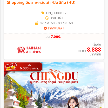
Shopping บินสาย-กลับเช้า 4วัน 3คืน (HU)
CN_HU00102
4วัน 3คืน
02 ก.ค. 69 - 03 ก.ย. 69
ราคาพิเศษ !!
ลด
7,000.-
เริ่มต้น
8,888
15,888
บาท/ท่าน
ลด
6,030
บาท/ท่าน