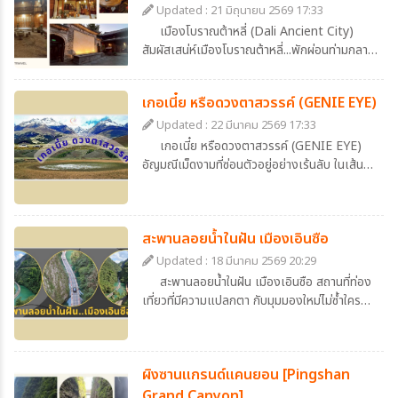
Updated : 21 มิถุนายน 2569 17:33
เมืองโบราณต้าหลี่ (Dali Ancient City)
สัมผัสเสน่ห์เมืองโบราณต้าหลี่...พักผ่อนท่ามกลาง
บรรยากาศจีนดั้งเดิมที่ Dali Zhuangyuan
Hotel
เกอเนี๋ย หรือดวงตาสวรรค์ (GENIE EYE)
Updated : 22 มีนาคม 2569 17:33
เกอเนี๋ย หรือดวงตาสวรรค์ (GENIE EYE)
อัญมณีเม็ดงามที่ซ่อนตัวอยู่อย่างเร้นลับ ในเส้น
ทางสายธรรมชาติ ที่เหล่านักเดินทางหลายท่าน
ใฝ่ฝันจะได้มาเชยชม
สะพานลอยน้ำในฝัน เมืองเอินซือ
Updated : 18 มีนาคม 2569 20:29
สะพานลอยน้ำในฝัน เมืองเอินซือ สถานที่ท่อง
เที่ยวที่มีความแปลกตา กับมุมมองใหม่ไม่ซ้ำใคร
ตื่นเต้นนิดๆเร้าใจหน่อยๆ ตอบโจทย์คนขี้เบื่อแต่รัก
ความเป็นธรรมชาติ ภาพของถนนที่ทอดยาวอยู่
เหนือผิวน้ำ สีเขียวหยกที่ใสราวกับกระจก โอบล้อม
ผิงซานแกรนด์แคนยอน [Pingshan
ไปด้วยภูเขาหินปูนสูงตระหง่าน และอุดมไปด้วย
ความเขียวชอุ่มของต้นไม้นานาพรรณ ถนนสายนี้
Grand Canyon]