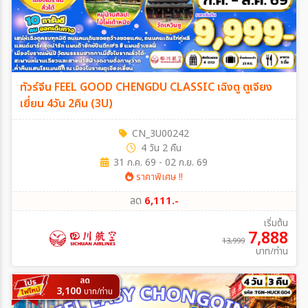
ทัวร์จีน FEEL GOOD CHENGDU CLASSIC เฉิงตู ตูเจียง
เยี่ยน 4วัน 2คืน (3U)
CN_3U00242
4 วัน 2 คืน
31 ก.ค. 69 - 02 ก.ย. 69
ราคาพิเศษ !!
ลด
6,111.-
เริ่มต้น
7,888
13,999
บาท/ท่าน
ลด
3,100
บาท/ท่าน