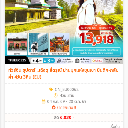
ทัวร์จีน ซุปตาร์...เฉิงตู สี่ดรุณี ม่านมุกแห่งขุนเขา บินดึก-กลับ
ค่ำ 4วัน 3คืน (EU)
CN_EU00062
4วัน 3คืน
04 ก.ค. 69 - 20 ต.ค. 69
ราคาพิเศษ !!
ลด
6,030.-
เริ่มต้น