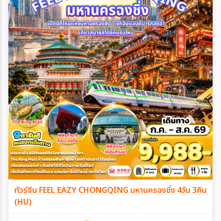
ทัวร์จีน FEEL EAZY CHONGQING มหานครฉงชิ่ง 4วัน 3คืน
(HU)