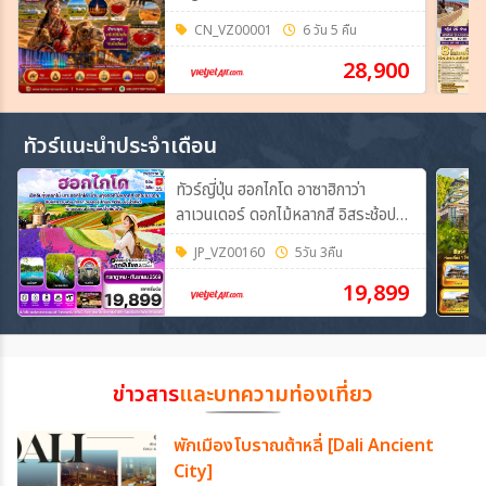
CN_VZ00001
6 วัน 5 คืน
28,900
ทัวร์แนะนำประจำเดือน
ทัวร์ญี่ปุ่น ฮอกไกโด อาซาฮิกาว่า
ลาเวนเดอร์ ดอกไม้หลากสี อิสระช้อปปิ้ง
5วัน 3คืน (VZ)
JP_VZ00160
5วัน 3คืน
19,899
ข่าวสาร
และบทความท่องเที่ยว
พักเมืองโบราณต้าหลี่ [Dali Ancient
City]