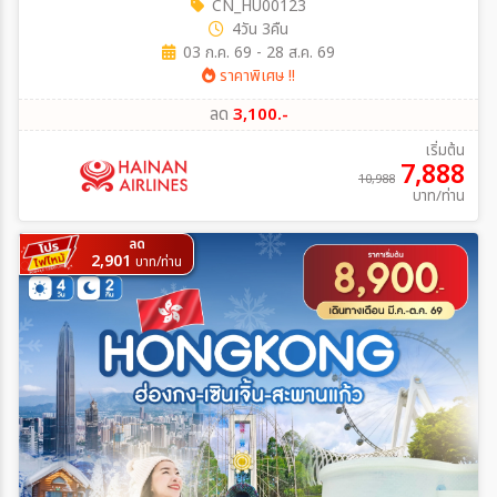
CN_HU00123
4วัน 3คืน
03 ก.ค. 69 - 28 ส.ค. 69
ราคาพิเศษ !!
ลด
3,100.-
เริ่มต้น
7,888
10,988
บาท/ท่าน
ลด
2,901
บาท/ท่าน