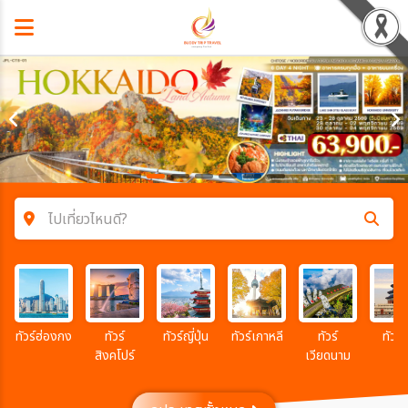
ไปเที่ยวไหนดี?
ค้นหาโปรแกรมทัวร์
คำค้นหา
ทัวร์ฮ่องกง
ทัวร์
ทัวร์ญี่ปุ่น
ทัวร์เกาหลี
ทัวร์
ทัวร์จ
สิงคโปร์
เวียดนาม
โซน