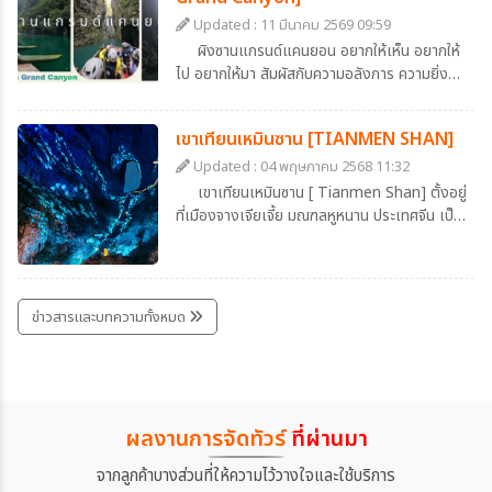
เมื่อเรามองจากมุมสูง จะเห็นสีของถนนเป็นสีขาว
Updated : 11 มีนาคม 2569 09:59
รูปร่างคดเคี้ยวไปมาตัดกับสีเขียวของน้ำทะเลสาป
ผิงซานแกรนด์แคนยอน อยากให้เห็น อยากให้
สวยประหนึ่งภาพวาด และยามที่มีรถวิ่งบนถนน จะ
ไป อยากให้มา สัมผัสกับความอลังการ ความยิ่ง
เห็นเป็นดั่งของเล่นวิ่งแล่นบนถนนลอยฟ้า สวย
ใหญ่ของธรรมชาติ ที่หาชมได้ยาก ที่เมืองเอินซือ
อย่าบอกใคร
ประเทศจีน ที่อยู่ใกล้แค่เอื้อม
เขาเทียนเหมินซาน [TIANMEN SHAN]
Updated : 04 พฤษภาคม 2568 11:32
เขาเทียนเหมินซาน [ Tianmen Shan] ตั้งอยู่
ที่เมืองจางเจียเจี้ย มณฑลหูหนาน ประเทศจีน เป็น
หนึ่งในภูเขาที่มีชื่อเสียงที่สุดของจีน มีการบันทึกไว้
ในสมัยราชวงศ์ถัง ว่ามีการเกิดปรากฎการณ์หิน
ยุบตัวจนกลายเป็นโพรงประตู และนับแต่นั้นมา ก็
เป็นที่เลื่องลือในหมู่นักเดินทางและนักบวชว่าเป็น
ข่าวสารและบทความทั้งหมด
"ประตูสวรรค์" โพรงที่เกิดขึ้นตามธรรมชาตินี้ มี
ความสูงประมาณ 131.5 เมตร กว้าง 57 เมตร
และลึก 60 เมตร
ผลงานการจัดทัวร์
ที่ผ่านมา
จากลูกค้าบางส่วนที่ให้ความไว้วางใจและใช้บริการ