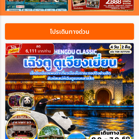
เฉพาะเทศกาล
โปรเดินทางด่วน
ระหว่าง
ลด
6,111
บาท/ท่าน
ค้นหา