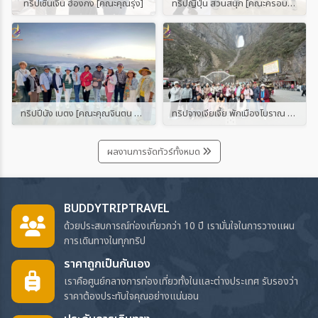
ทริปเซินเจิ้น ฮ่องกง [คณะคุณรุ่ง]
ทริปญี่ปุ่น สวนสนุก [คณะครอบครัวประตูไชโยฯ]
ทริปปีนัง เบตง [คณะคุณจินตน และคุณสุรีรัตน์]
ทริปจางเจียเจี้ย พักเมืองโบราณ 2 เมือง [กรุ๊ปจอยทัวร์ โดย บัดดี้ทริป ทราเวล]
ผลงานการจัดทัวร์ทั้งหมด
BUDDYTRIPTRAVEL
ด้วยประสบการณ์ท่องเที่ยวกว่า 10 ปี เรามั่นใจในการวางแผน
การเดินทางในทุกทริป
ราคาถูกเป็นกันเอง
เราคือศูนย์กลางการท่องเที่ยวทั้งในและต่างประเทศ รับรองว่า
ราคาต้องประทับใจคุณอย่างแน่นอน