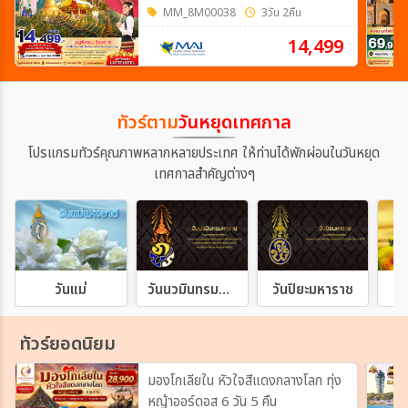
MM_8M00038
3วัน 2คืน
14,499
ทัวร์ตาม
วันหยุดเทศกาล
โปรแกรมทัวร์คุณภาพหลากหลายประเทศ ให้ท่านได้พักผ่อนในวันหยุด
เทศกาลสำคัญต่างๆ
วันแม่
วันนวมินทรมหาราช
วันปิยะมหาราช
วั
ทัวร์ยอดนิยม
มองโกเลียใน หัวใจสีแดงกลางโลก ทุ่ง
หญ้าออร์ดอส 6 วัน 5 คืน