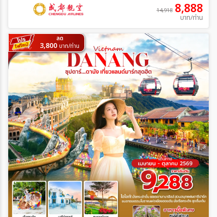
8,888
14,918
บาท/ท่าน
ลด
3,800
บาท/ท่าน