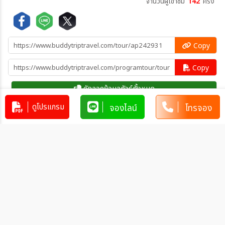
จำนวนผู้เข้าชม
142
ครั้ง
Copy
Copy
คัดลอกข้อมูลทัวร์ทั้งหมด
ดูโปรแกรม
จองไลน์
โทรจอง
โปรแกรมทัวร์คล้ายกัน
ทัวร์ญี่ปุ่น TOKYO AUTUMN โคเชีย
ใบไม้แดง (ฟรีเดย์) 5วัน 3คืน (XJ)
JP_XJ00425
5วัน 3คืน
29,999
บาท