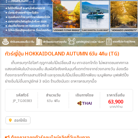
ทัวร์ญี่ปุ่น HOKKAIDOLAND AUTUMN 6วัน 4คืน (TG)
เก็บครบทุกไฮไลท์ ฤดูกาลใบไม้เปลี่ยนสี ณ เกาะฮอกไกโด ไม่พลาดชมเทศกาล
แสงแห่งฝันในป่าออนเซ็น สัมผัสโจซังเคในมุมที่แตกต่างจากช่วงกลางวัน ล่องเรือ
ท้องกระจกที่ทะเลสาบชิโคสึ และจุดชมใบไม้เปลี่ยนสีอีกเพียบ เมนูพิเศษ บุฟเฟ่ต์ปิ้ง
ย่างอิ่มไม่อั้นขาปูยักษ์ 3 ชนิด ร้านดังนันดะ อาหารครบทุกมื้อ
รหัสทัวร์
จำนวนวัน
เดินทางโดย
ราคาเริ่มต้น
JP_TG00383
6วัน 4คืน
63,900
บาท/ท่าน
ฮอกไกโด
ต้องการจองทัวร์ออนไลน์คลิกที่วันเดินทาง