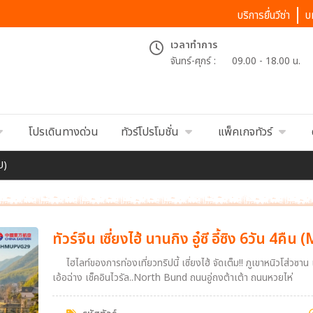
บริการยื่นวีซ่า
บ
เวลาทำการ
จันทร์-ศุกร์ :
09.00 - 18.00 น.
โปรเดินทางด่วน
ทัวร์โปรโมชั่น
แพ็คเกจทัวร์
MU)
ทัวร์จีน เซี่ยงไฮ้ นานกิง อู๋ซี อี้ซิง 6วัน 4คืน
ไฮไลท์ของการท่องเที่ยวทริปนี้ เซี่ยงไฮ้ จัดเต็ม!! ภูเขาหนิวโส่ว
เอ้อฉ่าง เช็คอินไวรัล..North Bund ถนนอู่ถงต้าเต้า ถนนหวยไห่