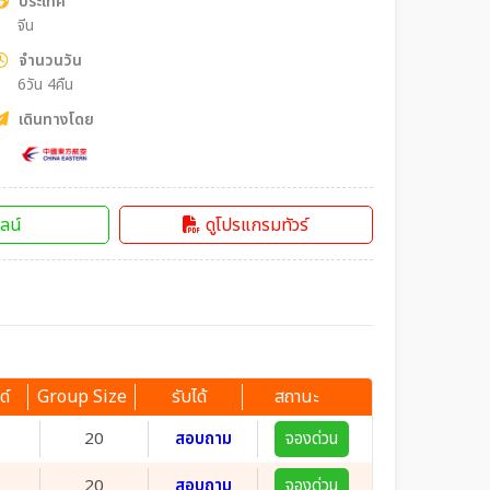
ประเทศ
จีน
จำนวนวัน
6วัน 4คืน
เดินทางโดย
ลน์
ดูโปรแกรมทัวร์
ด์
Group Size
รับได้
สถานะ
20
สอบถาม
จองด่วน
20
สอบถาม
จองด่วน