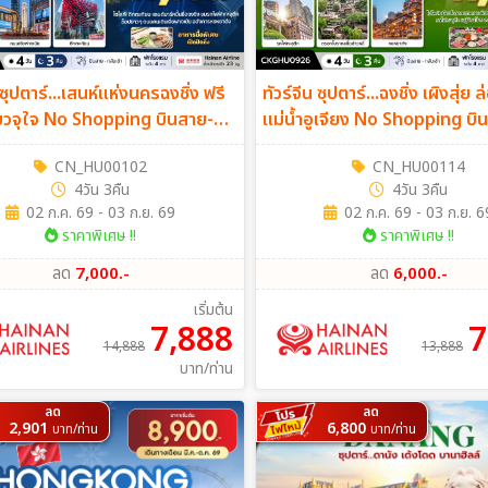
 ซุปตาร์...เสนห์แห่งนครฉงชิ่ง ฟรี
ทัวร์จีน ซุปตาร์...ฉงชิ่ง เผิงสุ่ย 
ี่ยวจุใจ No Shopping บินสาย-
แม่น้ำอูเจียง No Shopping บิ
า 4วัน 3คืน (HU)
กลับเช้า 4วัน 3คืน (HU)
CN_HU00102
CN_HU00114
4วัน 3คืน
4วัน 3คืน
02 ก.ค. 69 - 03 ก.ย. 69
02 ก.ค. 69 - 03 ก.ย. 6
ราคาพิเศษ !!
ราคาพิเศษ !!
ลด
7,000.-
ลด
6,000.-
เริ่มต้น
7,888
7
14,888
13,888
บาท/ท่าน
ลด
ลด
2,901
6,800
บาท/ท่าน
บาท/ท่าน