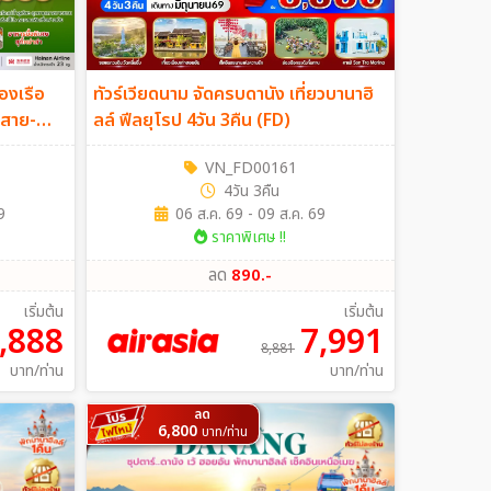
ล่องเรือ
ทัวร์เวียดนาม จัดครบดานัง เที่ยวบานาฮิ
นสาย-
ลล์ ฟีลยุโรป 4วัน 3คืน (FD)
VN_FD00161
4วัน 3คืน
9
06 ส.ค. 69 - 09 ส.ค. 69
ราคาพิเศษ !!
ลด
890.-
เริ่มต้น
เริ่มต้น
,888
7,991
8,881
บาท/ท่าน
บาท/ท่าน
ลด
6,800
บาท/ท่าน