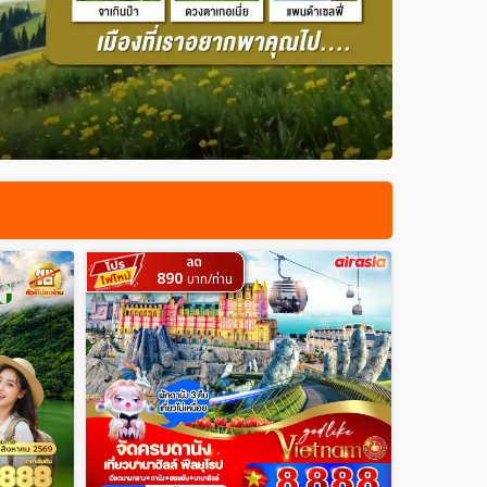
ลด
890
บาท/ท่าน