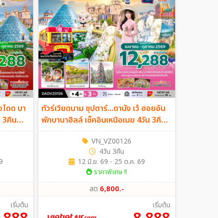
ด้งโดด บา
ทัวร์เวียดนาม ซุปตาร์...ดานัง เว้ ฮอยอัน
น 3คืน
พักบานาฮิลล์ เช็คอินเหนือเมฆ 4วัน 3คืน
*บินสาย-กลับบ่าย (ไม่ลงร้าน)* (VZ)
VN_VZ00126
4วัน 3คืน
9
12 มิ.ย. 69 - 25 ต.ค. 69
ราคาพิเศษ !!
ลด
6,800.-
เริ่มต้น
เริ่มต้น