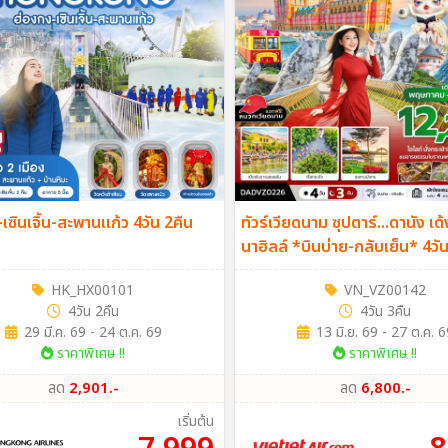
เซินเจิ้น-สะพานแก้ว 4วัน 2คืน
ทัวร์เวียดนาม ซุปตาร์...ดานัง เ
นาฮิลล์ *บินบ่าย-กลับเย็น* 4วั
(VZ)
HK_HX00101
VN_VZ00142
4วัน 2คืน
4วัน 3คืน
29 มี.ค. 69 - 24 ต.ค. 69
13 มิ.ย. 69 - 27 ต.ค. 6
ราคาพิเศษ !!
ราคาพิเศษ !!
ลด
2,901.-
ลด
6,800.-
เริ่มต้น