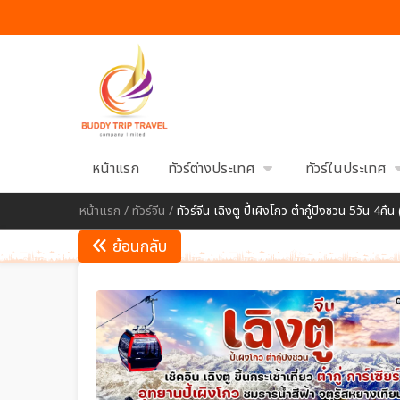
หน้าแรก
ทัวร์ต่างประเทศ
ทัวร์ในประเทศ
หน้าแรก
/
ทัวร์จีน
/
ทัวร์จีน เฉิงตู ปี้เผิงโกว ต๋ากู๋ปิงชวน 5วัน 4คืน
ย้อนกลับ