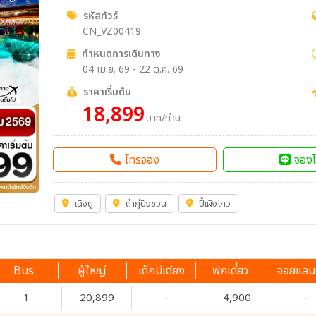
รหัสทัวร์
CN_VZ00419
กำหนดการเดินทาง
04 เม.ย. 69 - 22 ต.ค. 69
ราคาเริ่มต้น
18,899
บาท/ท่าน
โทรจอง
จองไ
เฉิงตู
ต๋ากู่ปิงชวน
ปี้เผิงโกว
Bus
ผู้ใหญ่
เด็กมีเตียง
พักเดี่ยว
จอยแลน
1
20,899
-
4,900
-