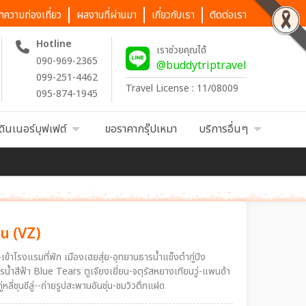
ทความท่องเที่ยว
ผลงานที่ผ่านมา
เกี่ยวกับเรา
ติดต่อเรา
Hotline
เราช่วยคุณได้
090-969-2365
@buddytriptravel
099-251-4462
Travel License : 11/08009
095-874-1945
ดินเนอร์บุฟเฟต์
ขอราคากรุ๊ปเหมา
บริการอื่นๆ
คืน (VZ)
น-เข้าโรงแรมที่พัก เมืองเฮยสุ่ย-อุทยานธารน้ำแข็งต๋ากู่ปิง
้ำสีฟ้า Blue Tears ตูเจียงเยี่ยน-จตุรัสหยางเทียนวู่-แพนด้า
หลี่ชุนซีลู่--ถ่ายรูปสะพานอันชุ่น-ชมวิวตึกแฝด