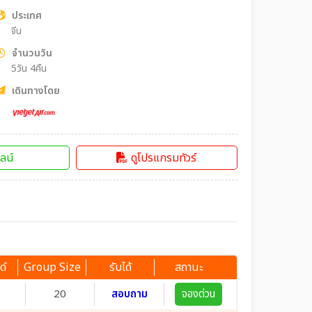
ประเทศ
จีน
จำนวนวัน
5วัน 4คืน
เดินทางโดย
ลน์
ดูโปรแกรมทัวร์
ด์
Group Size
รับได้
สถานะ
20
สอบถาม
จองด่วน