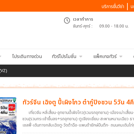
บริการยื่นวีซ่า
บ
เวลาทำการ
จันทร์-ศุกร์ :
09.00 - 18.00 น.
โปรเดินทางด่วน
ทัวร์โปรโมชั่น
แพ็คเกจทัวร์
 (VZ)
ทัวร์จีน เฉิงตู ปี้เผิงโกว ต๋ากู๋ปิงชวน 5วัน 4
เที่ยวจีน หลี่เสี้ยน-อุทยานปี้เผิงโกว(รวมรถอุทยาน)-เมืองเม่าเสี้ย
ชวน(รวมกระเช้าขึ้นลง+รถอุทยาน)-ตูเจียงเยี่ยน-สะพานหนานเฉียว ธารน
เซลฟี่-เดินทางกลับเฉิงตู-วัดต้าฉือ-แพนด้ายักษ์ปีนตึก- ถนนคนเดินไท่กู่