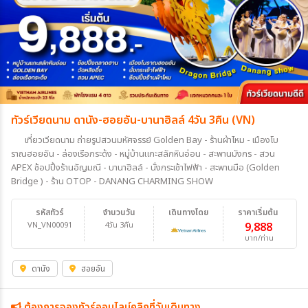
ทัวร์เวียดนาม ดานัง-ฮอยอัน-บานาฮิลล์ 4วัน 3คืน (VN)
เที่ยวเวียดนาม ถ่ายรูปสวนมหัศจรรย์ Golden Bay - ร้านผ้าไหม - เมืองโบ
ราณฮอยอัน - ล่องเรือกระด้ง - หมู่บ้านแกะสลักหินอ่อน - สะพานมังกร - สวน
APEX ช้อปปิ้งร้านอัญมณี - บานาฮิลล์ - นั่งกระเช้าไฟฟ้า - สะพานมือ (Golden
Bridge ) - ร้าน OTOP - DANANG CHARMING SHOW
รหัสทัวร์
จำนวนวัน
เดินทางโดย
ราคาเริ่มต้น
VN_VN00091
4วัน 3คืน
9,888
บาท/ท่าน
ดานัง
ฮอยอัน
ต้องการจองทัวร์ออนไลน์คลิกที่วันเดินทาง