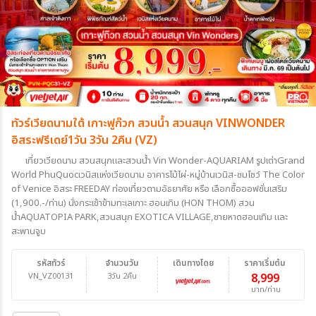
ทัวร์เวียดนามใต้ เกาะฟูก๊วก สวนน้ำ สวนสนุก VINWONDER
อิสระฟรีเดย์1วัน 3วัน 2คืน (VZ)
เที่ยวเวียดนาม สวนสนุกและสวนน้ำ Vin Wonder-AQUARIAM รูปเต่าGrand
World PhuQuocเวนิสแห่งเวียดนาม อาคารไม้ไผ่-หมู่บ้านเวนิส-ชมโชว์ The Color
of Venice อิสระ FREEDAY ท่องเที่ยวตามอัธยาศัย หรือ เลือกซื้อออฟชั่นเสริม
(1,900.-/ท่าน) นั่งกระเช้าข้ามทะเลเกาะ ฮอนเทิม (HON THOM) สวน
น้ำAQUATOPIA PARK,สวนสนุก EXOTICA VILLAGE,ชายหาดฮอนเทิม และ
สะพานจูบ
รหัสทัวร์
จำนวนวัน
เดินทางโดย
ราคาเริ่มต้น
VN_VZ00131
3วัน 2คืน
8,999
บาท/ท่าน