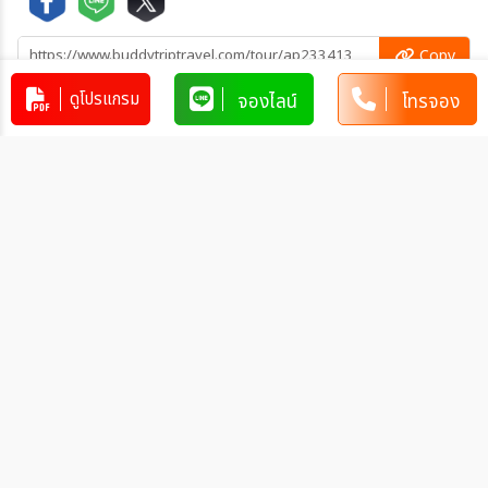
Copy
ดูโปรแกรม
จองไลน์
โทรจอง
Copy
คัดลอกข้อมูลทัวร์ทั้งหมด
โปรแกรมทัวร์คล้ายกัน
ทัวร์เวียดนาม VIETNAM PHU QUOC
3วัน 2คืน (VZ)
VN_VZ00104
3วัน 2คืน
10,999
บาท
ทัวร์เวียดนาม ญาจาง สวนสนุก