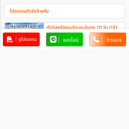
โปรแกรมทัวร์คล้ายกัน
ทัวร์สหรัฐอเมริกาตะวันตก 10 วัน (JX)
JUL 26 - MAR 27
ดูโปรแกรม
จองไลน์
โทรจอง
US_JX00016
10 วัน 8 คืน
125,900
บาท
ทัวร์อเมริกาตะวันออก นิวยอร์ค -
วอชิงตัน ดีซี - น้ำตกไนแองการา 10 วัน
(CI) MAY - OCT 2026
US_CI00012
10 วัน 8 คืน
139,900
บาท
ทัวร์อเมริกาตะวันตก พักซานฟรานซิสโก
- ฉลองปีใหม่ ณ เมือง ลาสเวกัส 11 วัน
(CI) 25 DEC - 04 JAN 27
US_CI00014
11 วัน 8 คืน