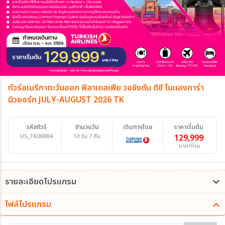
ทัวร์อเมริกาตะวันออก ฟิลาเดลเฟีย วอชิงตัน ดีซี ไนแองการ่า
นิวยอร์ก JULY-AUGUST 2026 TK
รหัสทัวร์
จำนวนวัน
เดินทางโดย
ราคาเริ่มต้น
US_TK00004
10 วัน 7 คืน
129,999
บาท/ท่าน
รายละเอียดโปรแกรม
ไฟล์โปรแกรม