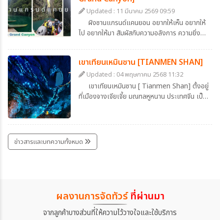
เมื่อเรามองจากมุมสูง จะเห็นสีของถนนเป็นสีขาว
Updated : 11 มีนาคม 2569 09:59
รูปร่างคดเคี้ยวไปมาตัดกับสีเขียวของน้ำทะเลสาป
ผิงซานแกรนด์แคนยอน อยากให้เห็น อยากให้
สวยประหนึ่งภาพวาด และยามที่มีรถวิ่งบนถนน จะ
ไป อยากให้มา สัมผัสกับความอลังการ ความยิ่ง
เห็นเป็นดั่งของเล่นวิ่งแล่นบนถนนลอยฟ้า สวย
ใหญ่ของธรรมชาติ ที่หาชมได้ยาก ที่เมืองเอินซือ
อย่าบอกใคร
ประเทศจีน ที่อยู่ใกล้แค่เอื้อม
เขาเทียนเหมินซาน [TIANMEN SHAN]
Updated : 04 พฤษภาคม 2568 11:32
เขาเทียนเหมินซาน [ Tianmen Shan] ตั้งอยู่
ที่เมืองจางเจียเจี้ย มณฑลหูหนาน ประเทศจีน เป็น
หนึ่งในภูเขาที่มีชื่อเสียงที่สุดของจีน มีการบันทึกไว้
ในสมัยราชวงศ์ถัง ว่ามีการเกิดปรากฎการณ์หิน
ยุบตัวจนกลายเป็นโพรงประตู และนับแต่นั้นมา ก็
เป็นที่เลื่องลือในหมู่นักเดินทางและนักบวชว่าเป็น
ข่าวสารและบทความทั้งหมด
"ประตูสวรรค์" โพรงที่เกิดขึ้นตามธรรมชาตินี้ มี
ความสูงประมาณ 131.5 เมตร กว้าง 57 เมตร
และลึก 60 เมตร
ผลงานการจัดทัวร์
ที่ผ่านมา
จากลูกค้าบางส่วนที่ให้ความไว้วางใจและใช้บริการ