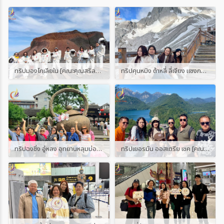
ทริปมองโกเลียใน [คณะคุณสริลดา]
ทริปคุนหมิง ต้าหลี่ ลี่เจียง แชงกรีล่า ภูเขาหิมะมังกรหยก [คณะคุณปู]
ทริปฉงชิ่ง อู่หลง อุทยานหลุมบ่อฟ้า [คณะคุณเล็ก]
ทริปเยอรมัน ออสเตรีย เชค [คณะคุณแอน]