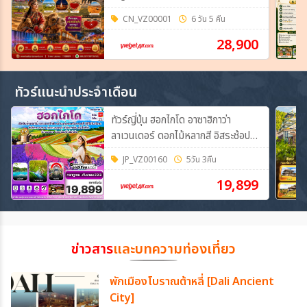
CN_VZ00001
6 วัน 5 คืน
28,900
ทัวร์แนะนำประจำเดือน
ทัวร์ญี่ปุ่น ฮอกไกโด อาซาฮิกาว่า
ลาเวนเดอร์ ดอกไม้หลากสี อิสระช้อปปิ้ง
5วัน 3คืน (VZ)
JP_VZ00160
5วัน 3คืน
19,899
ข่าวสาร
และบทความท่องเที่ยว
พักเมืองโบราณต้าหลี่ [Dali Ancient
City]