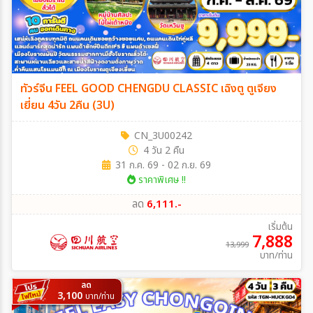
ทัวร์จีน FEEL GOOD CHENGDU CLASSIC เฉิงตู ตูเจียง
เยี่ยน 4วัน 2คืน (3U)
CN_3U00242
4 วัน 2 คืน
31 ก.ค. 69 - 02 ก.ย. 69
ราคาพิเศษ !!
ลด
6,111.-
เริ่มต้น
7,888
13,999
บาท/ท่าน
ลด
3,100
บาท/ท่าน