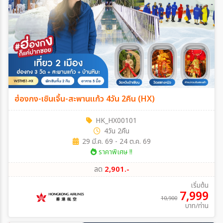
ฮ่องกง-เซินเจิ้น-สะพานแก้ว 4วัน 2คืน (HX)
HK_HX00101
4วัน 2คืน
29 มี.ค. 69 - 24 ต.ค. 69
ราคาพิเศษ !!
ลด
2,901.-
เริ่มต้น
7,999
10,900
บาท/ท่าน