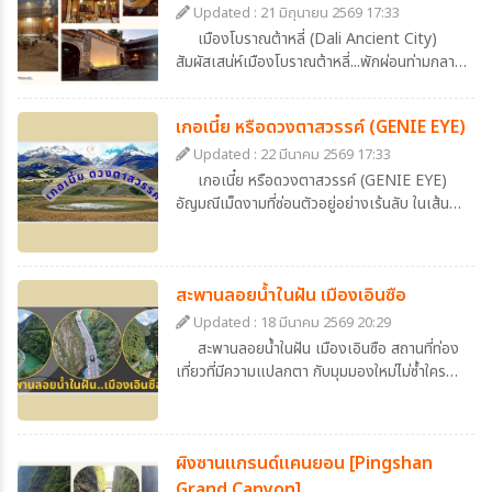
Updated : 21 มิถุนายน 2569 17:33
เมืองโบราณต้าหลี่ (Dali Ancient City)
สัมผัสเสน่ห์เมืองโบราณต้าหลี่...พักผ่อนท่ามกลาง
บรรยากาศจีนดั้งเดิมที่ Dali Zhuangyuan
Hotel
เกอเนี๋ย หรือดวงตาสวรรค์ (GENIE EYE)
Updated : 22 มีนาคม 2569 17:33
เกอเนี๋ย หรือดวงตาสวรรค์ (GENIE EYE)
อัญมณีเม็ดงามที่ซ่อนตัวอยู่อย่างเร้นลับ ในเส้น
ทางสายธรรมชาติ ที่เหล่านักเดินทางหลายท่าน
ใฝ่ฝันจะได้มาเชยชม
สะพานลอยน้ำในฝัน เมืองเอินซือ
Updated : 18 มีนาคม 2569 20:29
สะพานลอยน้ำในฝัน เมืองเอินซือ สถานที่ท่อง
เที่ยวที่มีความแปลกตา กับมุมมองใหม่ไม่ซ้ำใคร
ตื่นเต้นนิดๆเร้าใจหน่อยๆ ตอบโจทย์คนขี้เบื่อแต่รัก
ความเป็นธรรมชาติ ภาพของถนนที่ทอดยาวอยู่
เหนือผิวน้ำ สีเขียวหยกที่ใสราวกับกระจก โอบล้อม
ผิงซานแกรนด์แคนยอน [Pingshan
ไปด้วยภูเขาหินปูนสูงตระหง่าน และอุดมไปด้วย
ความเขียวชอุ่มของต้นไม้นานาพรรณ ถนนสายนี้
Grand Canyon]