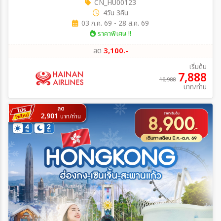
CN_HU00123
4วัน 3คืน
03 ก.ค. 69 - 28 ส.ค. 69
ราคาพิเศษ !!
ลด
3,100.-
เริ่มต้น
7,888
10,988
บาท/ท่าน
ลด
2,901
บาท/ท่าน