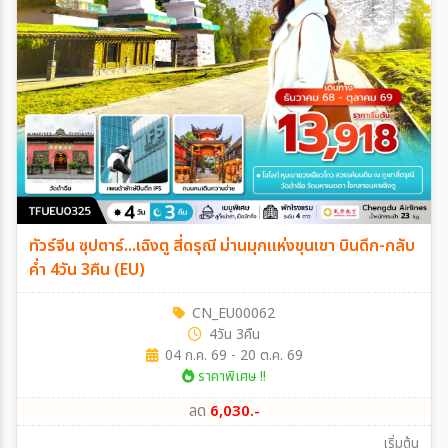
ทัวร์จีน ซุปตาร์...เฉิงตู สี่ดรุณี ม่านมุกแห่งขุนเขา บินดึก-กลับ
ค่ำ 4วัน 3คืน (EU)
CN_EU00062
4วัน 3คืน
04 ก.ค. 69 - 20 ต.ค. 69
ราคาพิเศษ !!
ลด
6,030.-
เริ่มต้น