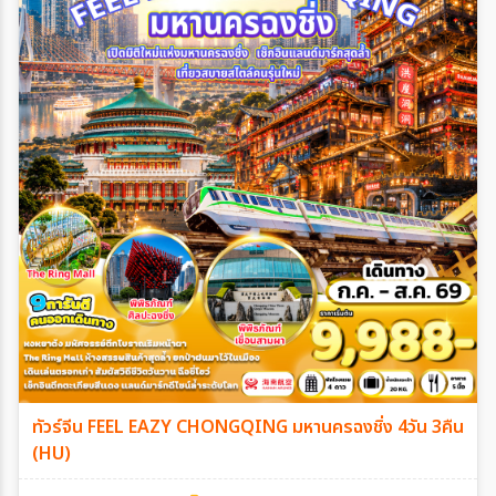
ทัวร์จีน FEEL EAZY CHONGQING มหานครฉงชิ่ง 4วัน 3คืน
(HU)