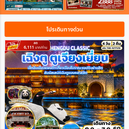
เฉพาะเทศกาล
โปรเดินทางด่วน
ระหว่าง
ลด
6,111
บาท/ท่าน
ค้นหา