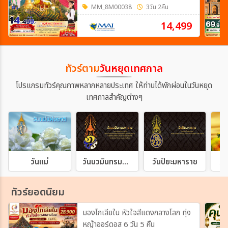
MM_8M00038
3วัน 2คืน
14,499
ทัวร์ตาม
วันหยุดเทศกาล
โปรแกรมทัวร์คุณภาพหลากหลายประเทศ ให้ท่านได้พักผ่อนในวันหยุด
เทศกาลสำคัญต่างๆ
วันแม่
วันนวมินทรมหาราช
วันปิยะมหาราช
วั
ทัวร์ยอดนิยม
มองโกเลียใน หัวใจสีแดงกลางโลก ทุ่ง
หญ้าออร์ดอส 6 วัน 5 คืน