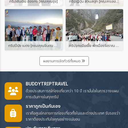
ทริปเซินเจิ้น ฮ่องกง [คณะคุณรุ่ง]
ทริปญี่ปุ่น สวนสนุก [คณะครอบครัวประตูไชโยฯ]
ทริปปีนัง เบตง [คณะคุณจินตน และคุณสุรีรัตน์]
ทริปจางเจียเจี้ย พักเมืองโบราณ 2 เมือง [กรุ๊ปจอยทัวร์ โดย บัดดี้ทริป ทราเวล]
ผลงานการจัดทัวร์ทั้งหมด
BUDDYTRIPTRAVEL
ด้วยประสบการณ์ท่องเที่ยวกว่า 10 ปี เรามั่นใจในการวางแผน
การเดินทางในทุกทริป
ราคาถูกเป็นกันเอง
เราคือศูนย์กลางการท่องเที่ยวทั้งในและต่างประเทศ รับรองว่า
ราคาต้องประทับใจคุณอย่างแน่นอน