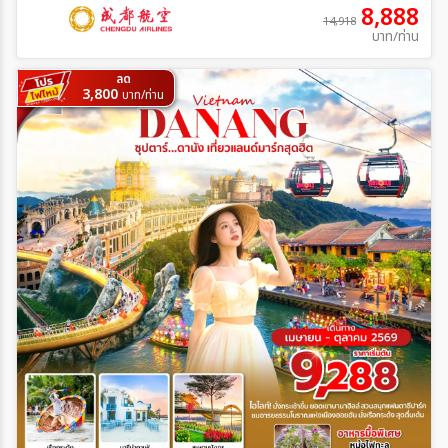
8,888
14,918
บาท/ท่าน
ลด
3,800
บาท/ท่าน