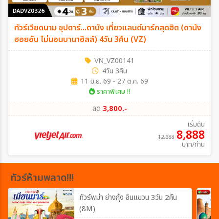
ทัวร์เวียดนาม ซุปตาร์...ดานัง เที่ยวแลนด์มาร์กสุดฮิต (ดานัง
ฮอยอัน ไม่นอนบานาฮิลล์) 4วัน 3คืน (VZ)
VN_VZ00141
4วัน 3คืน
11 มิ.ย. 69 - 27 ต.ค. 69
ราคาพิเศษ !!
ลด
3,800.-
เริ่มต้น
8,888
12,688
บาท/ท่าน
ทัวร์ห้ามพลาด!!!
ทัวร์พม่า ย่างกุ้ง อินแขวน 3วัน 2คืน
(8M)