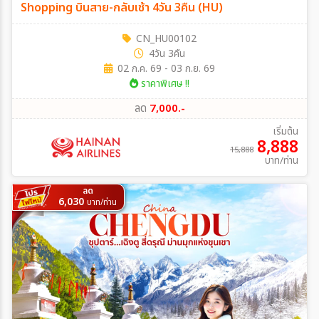
Shopping บินสาย-กลับเช้า 4วัน 3คืน (HU)
CN_HU00102
4วัน 3คืน
02 ก.ค. 69 - 03 ก.ย. 69
ราคาพิเศษ !!
ลด
7,000.-
เริ่มต้น
8,888
15,888
บาท/ท่าน
ลด
6,030
บาท/ท่าน