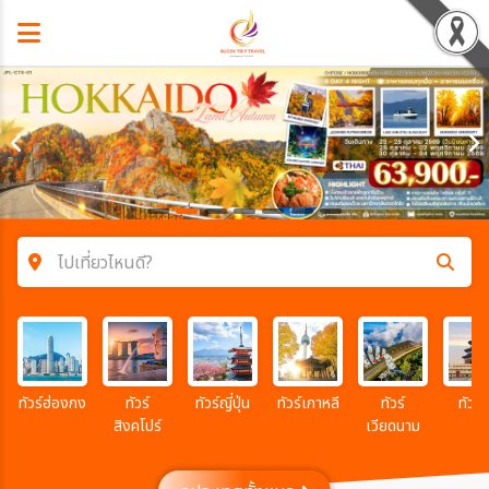
ไปเที่ยวไหนดี?
ค้นหาโปรแกรมทัวร์
คำค้นหา
ทัวร์ฮ่องกง
ทัวร์
ทัวร์ญี่ปุ่น
ทัวร์เกาหลี
ทัวร์
ทัวร์จ
สิงคโปร์
เวียดนาม
โซน