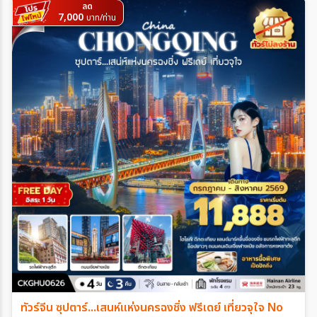
ลด
7,000
บาท/ท่าน
ทัวร์จีน ซุปตาร์...เสนห์แห่งนครฉงชิ่ง ฟรีเดย์ เที่ยวจุใจ No