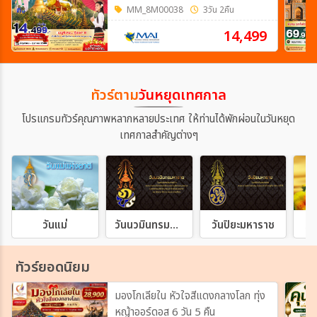
MM_8M00038
3วัน 2คืน
14,499
ทัวร์ตาม
วันหยุดเทศกาล
โปรแกรมทัวร์คุณภาพหลากหลายประเทศ ให้ท่านได้พักผ่อนในวันหยุด
เทศกาลสำคัญต่างๆ
วันแม่
วันนวมินทรมหาราช
วันปิยะมหาราช
วั
ทัวร์ยอดนิยม
มองโกเลียใน หัวใจสีแดงกลางโลก ทุ่ง
หญ้าออร์ดอส 6 วัน 5 คืน