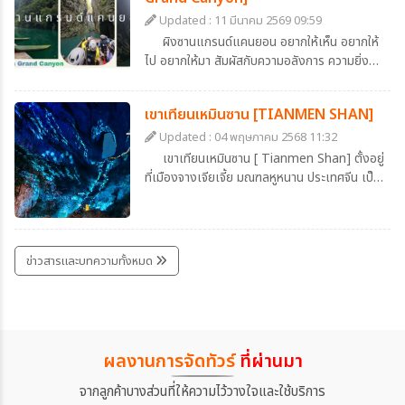
เมื่อเรามองจากมุมสูง จะเห็นสีของถนนเป็นสีขาว
Updated : 11 มีนาคม 2569 09:59
รูปร่างคดเคี้ยวไปมาตัดกับสีเขียวของน้ำทะเลสาป
ผิงซานแกรนด์แคนยอน อยากให้เห็น อยากให้
สวยประหนึ่งภาพวาด และยามที่มีรถวิ่งบนถนน จะ
ไป อยากให้มา สัมผัสกับความอลังการ ความยิ่ง
เห็นเป็นดั่งของเล่นวิ่งแล่นบนถนนลอยฟ้า สวย
ใหญ่ของธรรมชาติ ที่หาชมได้ยาก ที่เมืองเอินซือ
อย่าบอกใคร
ประเทศจีน ที่อยู่ใกล้แค่เอื้อม
เขาเทียนเหมินซาน [TIANMEN SHAN]
Updated : 04 พฤษภาคม 2568 11:32
เขาเทียนเหมินซาน [ Tianmen Shan] ตั้งอยู่
ที่เมืองจางเจียเจี้ย มณฑลหูหนาน ประเทศจีน เป็น
หนึ่งในภูเขาที่มีชื่อเสียงที่สุดของจีน มีการบันทึกไว้
ในสมัยราชวงศ์ถัง ว่ามีการเกิดปรากฎการณ์หิน
ยุบตัวจนกลายเป็นโพรงประตู และนับแต่นั้นมา ก็
เป็นที่เลื่องลือในหมู่นักเดินทางและนักบวชว่าเป็น
ข่าวสารและบทความทั้งหมด
"ประตูสวรรค์" โพรงที่เกิดขึ้นตามธรรมชาตินี้ มี
ความสูงประมาณ 131.5 เมตร กว้าง 57 เมตร
และลึก 60 เมตร
ผลงานการจัดทัวร์
ที่ผ่านมา
จากลูกค้าบางส่วนที่ให้ความไว้วางใจและใช้บริการ