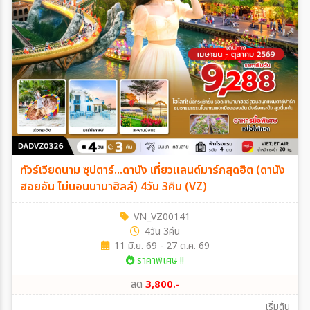
ทัวร์เวียดนาม ซุปตาร์...ดานัง เที่ยวแลนด์มาร์กสุดฮิต (ดานัง
ฮอยอัน ไม่นอนบานาฮิลล์) 4วัน 3คืน (VZ)
VN_VZ00141
4วัน 3คืน
11 มิ.ย. 69 - 27 ต.ค. 69
ราคาพิเศษ !!
ลด
3,800.-
เริ่มต้น