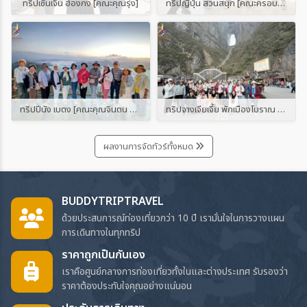
ทริปเซินเจิ้น ฮ่องกง [คณะคุณรุ่ง]
ทริปญี่ปุ่น สวนสนุก [คณะครอบครัวประตูไชโยฯ]
ทริปปีนัง เบตง [คณะคุณจินตน และคุณสุรีรัตน์]
ทริปจางเจียเจี้ย พักเมืองโบราณ 2 เมือง [กรุ๊ปจอยทัวร์ โดย บัดดี้ทริป ทราเวล]
ผลงานการจัดทัวร์ทั้งหมด
BUDDYTRIPTRAVEL
ด้วยประสบการณ์ท่องเที่ยวกว่า 10 ปี เรามั่นใจในการวางแผน
การเดินทางในทุกทริป
ราคาถูกเป็นกันเอง
เราคือศูนย์กลางการท่องเที่ยวทั้งในและต่างประเทศ รับรองว่า
ราคาต้องประทับใจคุณอย่างแน่นอน