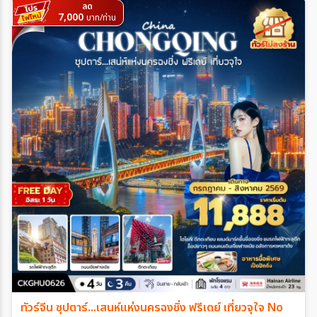
ลด
7,000
บาท/ท่าน
ทัวร์จีน ซุปตาร์...เสนห์แห่งนครฉงชิ่ง ฟรีเดย์ เที่ยวจุใจ No