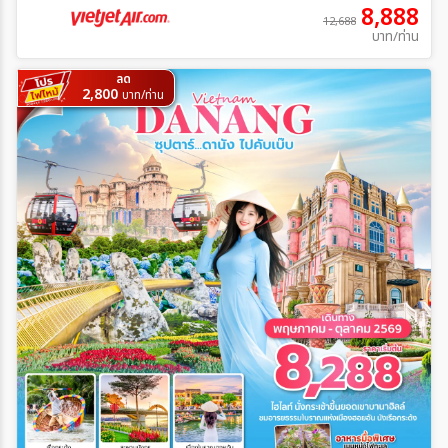
8,888
12,688
บาท/ท่าน
ลด
2,800
บาท/ท่าน