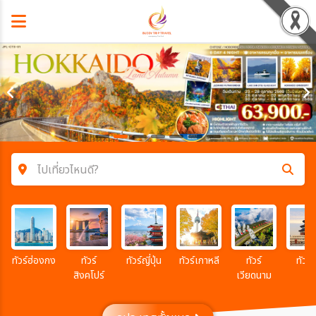
ไปเที่ยวไหนดี?
ค้นหาโปรแกรมทัวร์
คำค้นหา
ทัวร์ฮ่องกง
ทัวร์
ทัวร์ญี่ปุ่น
ทัวร์เกาหลี
ทัวร์
ทัวร์จ
สิงคโปร์
เวียดนาม
โซน