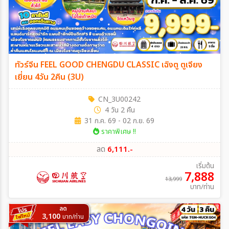
ทัวร์จีน FEEL GOOD CHENGDU CLASSIC เฉิงตู ตูเจียง
เยี่ยน 4วัน 2คืน (3U)
CN_3U00242
4 วัน 2 คืน
31 ก.ค. 69 - 02 ก.ย. 69
ราคาพิเศษ !!
ลด
6,111.-
เริ่มต้น
7,888
13,999
บาท/ท่าน
ลด
3,100
บาท/ท่าน