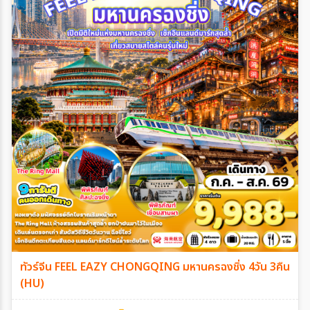
ทัวร์จีน FEEL EAZY CHONGQING มหานครฉงชิ่ง 4วัน 3คืน
(HU)