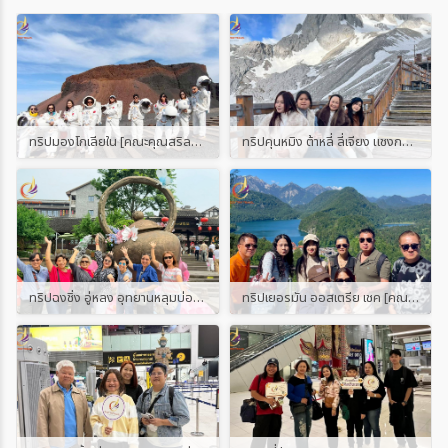
ทริปมองโกเลียใน [คณะคุณสริลดา]
ทริปคุนหมิง ต้าหลี่ ลี่เจียง แชงกรีล่า ภูเขาหิมะมังกรหยก [คณะคุณปู]
ทริปฉงชิ่ง อู่หลง อุทยานหลุมบ่อฟ้า [คณะคุณเล็ก]
ทริปเยอรมัน ออสเตรีย เชค [คณะคุณแอน]