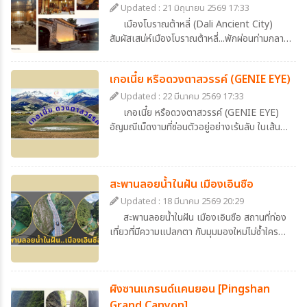
Updated : 21 มิถุนายน 2569 17:33
เมืองโบราณต้าหลี่ (Dali Ancient City)
สัมผัสเสน่ห์เมืองโบราณต้าหลี่...พักผ่อนท่ามกลาง
บรรยากาศจีนดั้งเดิมที่ Dali Zhuangyuan
Hotel
เกอเนี๋ย หรือดวงตาสวรรค์ (GENIE EYE)
Updated : 22 มีนาคม 2569 17:33
เกอเนี๋ย หรือดวงตาสวรรค์ (GENIE EYE)
อัญมณีเม็ดงามที่ซ่อนตัวอยู่อย่างเร้นลับ ในเส้น
ทางสายธรรมชาติ ที่เหล่านักเดินทางหลายท่าน
ใฝ่ฝันจะได้มาเชยชม
สะพานลอยน้ำในฝัน เมืองเอินซือ
Updated : 18 มีนาคม 2569 20:29
สะพานลอยน้ำในฝัน เมืองเอินซือ สถานที่ท่อง
เที่ยวที่มีความแปลกตา กับมุมมองใหม่ไม่ซ้ำใคร
ตื่นเต้นนิดๆเร้าใจหน่อยๆ ตอบโจทย์คนขี้เบื่อแต่รัก
ความเป็นธรรมชาติ ภาพของถนนที่ทอดยาวอยู่
เหนือผิวน้ำ สีเขียวหยกที่ใสราวกับกระจก โอบล้อม
ผิงซานแกรนด์แคนยอน [Pingshan
ไปด้วยภูเขาหินปูนสูงตระหง่าน และอุดมไปด้วย
ความเขียวชอุ่มของต้นไม้นานาพรรณ ถนนสายนี้
Grand Canyon]