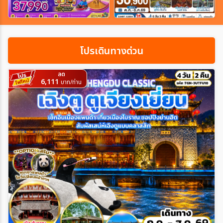
เฉพาะเทศกาล
โปรเดินทางด่วน
ระหว่าง
ลด
6,111
บาท/ท่าน
ค้นหา