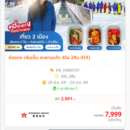
ฮ่องกง-เซินเจิ้น-สะพานแก้ว 4วัน 2คืน (HX)
HK_HX00101
4วัน 2คืน
29 มี.ค. 69 - 24 ต.ค. 69
ราคาพิเศษ !!
ลด
2,901.-
เริ่มต้น
7,999
10,900
บาท/ท่าน