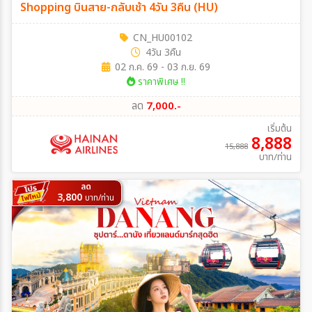
Shopping บินสาย-กลับเช้า 4วัน 3คืน (HU)
CN_HU00102
4วัน 3คืน
02 ก.ค. 69 - 03 ก.ย. 69
ราคาพิเศษ !!
ลด
7,000.-
เริ่มต้น
8,888
15,888
บาท/ท่าน
ลด
3,800
บาท/ท่าน