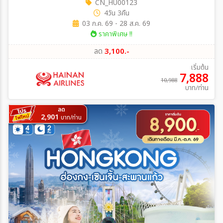
CN_HU00123
4วัน 3คืน
03 ก.ค. 69 - 28 ส.ค. 69
ราคาพิเศษ !!
ลด
3,100.-
เริ่มต้น
7,888
10,988
บาท/ท่าน
ลด
2,901
บาท/ท่าน