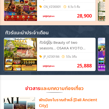
CN_VZ00001
6 วัน 5 คืน
28,900
ทัวร์แนะนำประจำเดือน
ทัวร์ญี่ปุ่น Beauty of two
seasons… OSAKA KYOTO
NARA 5วัน 3คืน (VZ)
JP_VZ00186
5วัน 3คืน
25,888
ข่าวสาร
และบทความท่องเที่ยว
พักเมืองโบราณต้าหลี่ [Dali Ancient
City]