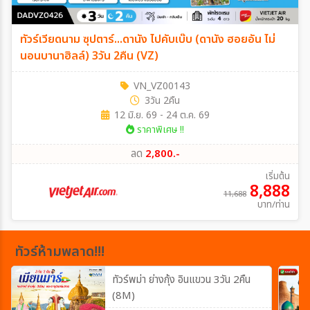
ทัวร์เวียดนาม ซุปตาร์...ดานัง ไปคับเบ๊บ (ดานัง ฮอยอัน ไม่
นอนบานาฮิลล์) 3วัน 2คืน (VZ)
VN_VZ00143
3วัน 2คืน
12 มิ.ย. 69 - 24 ต.ค. 69
ราคาพิเศษ !!
ลด
2,800.-
เริ่มต้น
8,888
11,688
บาท/ท่าน
ทัวร์ห้ามพลาด!!!
ทัวร์พม่า ย่างกุ้ง อินแขวน 3วัน 2คืน
(8M)