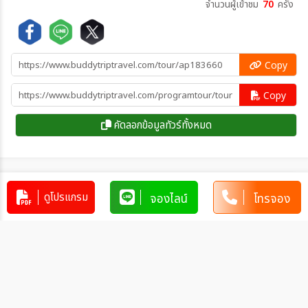
จำนวนผู้เข้าชม
70
ครั้ง
Copy
Copy
คัดลอกข้อมูลทัวร์ทั้งหมด
โปรแกรมทัวร์คล้ายกัน
ดูโปรแกรม
จองไลน์
โทรจอง
มองโกเลียใน หัวใจสีแดงกลางโลก ทุ่ง
หญ้าออร์ดอส 6 วัน 5 คืน
CN_VZ00001
6 วัน 5 คืน
28,900
บาท