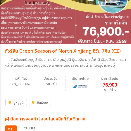
ทัวร์จีน Green Season of North Xinjiang 8วัน 7คืน (CZ)
ซินเจียงเหนือฤดูป่าเขียว คานาสือ อูหลู่มู่ฉี ปู้เอ่อจิน ธารน้ำห้าสี เมืองปีศษจ คาลา
หม่าอี้ แกรนด์แคนยอนตู๋ซานจื่อ พพิเศษ นอนรีสอร์ทสุดน่ารักในหมู่บ้านเหอมู่
รหัสทัวร์
จำนวนวัน
เดินทางโดย
ราคาเริ่มต้น
CN_CZ00062
8วัน 7คืน
76,900
บาท/ท่าน
อูหลู่มู่ฉี
ซินเจียง
ต้องการจองทัวร์ออนไลน์คลิกที่วันเดินทาง
79,900
ก.ย.
฿