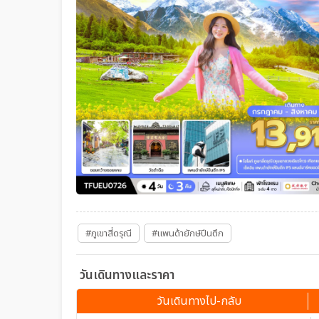
#ภูเขาสี่ดรุณี
#แพนด้ายักษ์ปีนตึก
วันเดินทางและราคา
วันเดินทางไป-กลับ