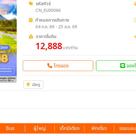
รหัสทัวร์
CN_EU00066
กำหนดการเดินทาง
04 ก.ค. 69 - 25 ส.ค. 69
ราคาเริ่มต้น
12,888
บาท/ท่าน
โทรจอง
จองไ
เฉิงตู
Bus
ผู้ใหญ่
เด็กมีเตียง
พักเดี่ยว
จอยแลน