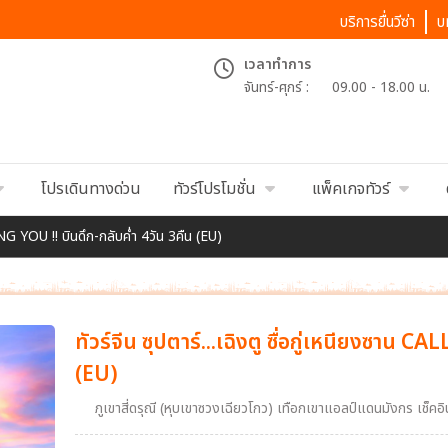
บริการยื่นวีซ่า
บ
เวลาทำการ
จันทร์-ศุกร์ :
09.00 - 18.00 น.
โปรเดินทางด่วน
ทัวร์โปรโมชั่น
แพ็คเกจทัวร์
LING YOU !! บินดึก-กลับค่ำ 4วัน 3คืน (EU)
ทัวร์จีน ซุปตาร์...เฉิงตู ซื่อกู่เหนียงซาน 
(EU)
ภูเขาสี่ดรุณี (หุบเขาซวงเฉียวโกว) เทือกเขาแอลป์แดนมังกร เช็ค