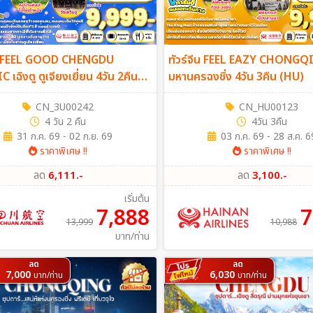
ีน FEEL GOOD CHENGDU
ทัวร์จีน FEEL EAZY CHONGQ
 เฉิงตู ตูเจียงเยี่ยน 4วัน 2คืน
มหานครฉงชิ่ง 4วัน 3คืน (HU)
CN_3U00242
CN_HU00123
4 วัน 2 คืน
4วัน 3คืน
31 ก.ค. 69 - 02 ก.ย. 69
03 ก.ค. 69 - 28 ส.ค. 6
ราคาพิเศษ !!
ราคาพิเศษ !!
ลด
6,111.-
ลด
3,100.-
เริ่มต้น
7,888
7
13,999
10,988
บาท/ท่าน
ลด
ลด
7,000
6,030
บาท/ท่าน
บาท/ท่าน