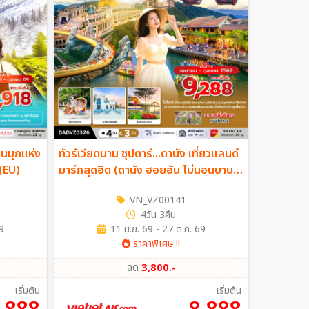
ม่านมุกแห่ง
ทัวร์เวียดนาม ซุปตาร์...ดานัง เที่ยวแลนด์
น (EU)
มาร์กสุดฮิต (ดานัง ฮอยอัน ไม่นอนบานา
ฮิลล์) 4วัน 3คืน (VZ)
VN_VZ00141
4วัน 3คืน
9
11 มิ.ย. 69 - 27 ต.ค. 69
ราคาพิเศษ !!
ลด
3,800.-
เริ่มต้น
เริ่มต้น