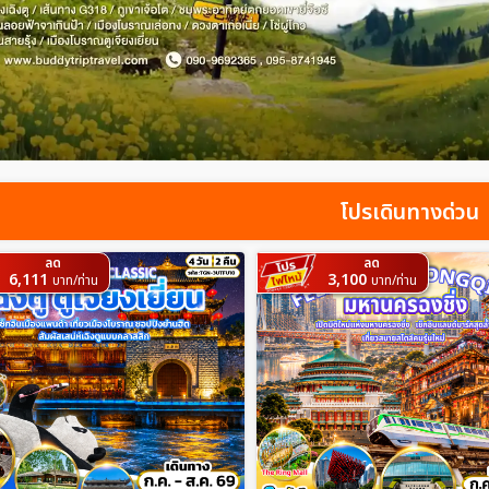
โปรเดินทางด่วน
ลด
ลด
6,111
3,100
บาท/ท่าน
บาท/ท่าน