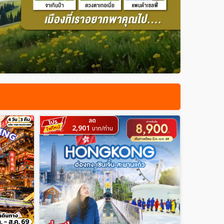
ลด
2,901
บาท/ท่าน