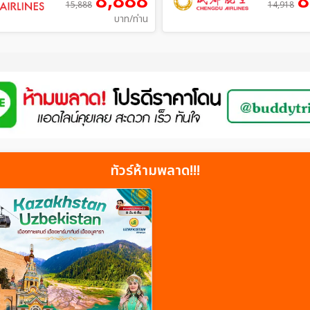
8,888
8
15,888
14,918
บาท/ท่าน
ทัวร์ห้ามพลาด!!!