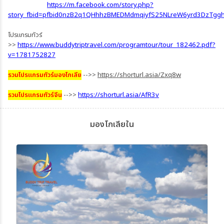
https://m.facebook.com/story.php?
story_fbid=pfbid0nzB2q1QHhhzBMEDMdmqiyfS25NLreW6yrd3DzTg
โปรแกรมทัวร์
>>
https://www.buddytriptravel.com/programtour/tour_182462.pdf?
v=1781752827
รวมโปรแกรมทัวร์มองโกเลีย
-->>
https://shorturl.asia/Zxq8w
รวมโปรแกรมทัวร์จีน
-->>
https://shorturl.asia/AfR3v
มองโกเลียใน