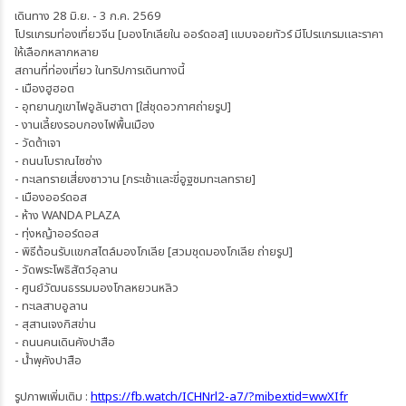
เดินทาง 28 มิ.ย. - 3 ก.ค. 2569
โปรแกรมท่องเที่ยวจีน [มองโกเลียใน ออร์ดอส] แบบจอยทัวร์ มีโปรแกรมและราคา
ให้เลือกหลากหลาย
สถานที่ท่องเที่ยว ในทริปการเดินทางนี้
- เมืองฮูฮอต
- อุทยานภูเขาไฟอูลันฮาตา [ใส่ชุดอวกาศถ่ายรูป]
- งานเลี้ยงรอบกองไฟพื้นเมือง
- วัดต้าเจา
- ถนนโบราณไซซ่าง
- ทะเลทรายเสี่ยงซาวาน [กระเช้าและขี่อูฐชมทะเลทราย]
- เมืองออร์ดอส
- ห้าง WANDA PLAZA
- ทุ่งหญ้าออร์ดอส
- พิธีต้อนรับแขกสไตล์มองโกเลีย [สวมชุดมองโกเลีย ถ่ายรูป]
- วัดพระโพธิสัตว์อุลาน
- ศูนย์วัฒนธรรมมองโกลหยวนหลิว
- ทะเลสาบอูลาน
- สุสานเจงกิสข่าน
- ถนนคนเดินคังปาสือ
- น้ำพุคังปาสือ
รูปภาพเพิ่มเติม :
https://fb.watch/ICHNrl2-a7/?mibextid=wwXIfr