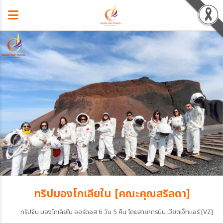
ทริปมองโกเลียใน [คณะคุณสริลดา]
ทริปจีน มองโกเลียใน ออร์ดอส 6 วัน 5 คืน โดยสายการบิน เวียตเจ็ทแอร์ [VZ]