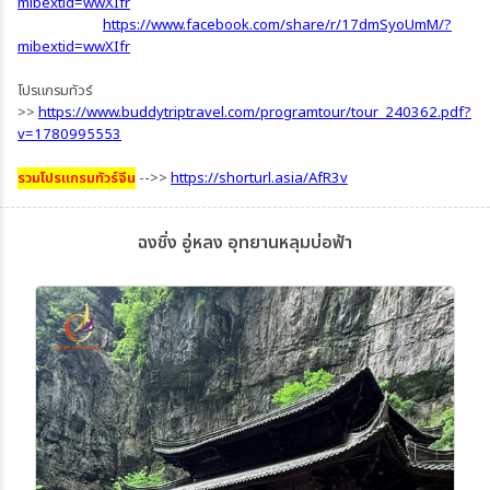
mibextid=wwXIfr
https://www.facebook.com/share/r/17dmSyoUmM/?
mibextid=wwXIfr
โปรแกรมทัวร์
>>
https://www.buddytriptravel.com/programtour/tour_240362.pdf?
v=1780995553
รวมโปรแกรมทัวร์จีน
-->>
https://shorturl.asia/AfR3v
ฉงชิ่ง อู่หลง อุทยานหลุมบ่อฟ้า