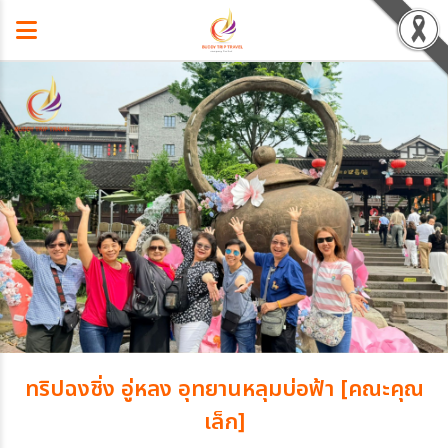
ทริปฉงชิ่ง อู่หลง อุทยานหลุมบ่อฟ้า [คณะคุณ
เล็ก]