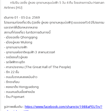
ทริปจีน ฉงชิ่ง อู่หลง อุทยานหลุมบ่อฟ้า 5 วัน 4 คืน โดยสายการบิน Hainan
Airlines [HU]
เดินทาง 01 - 05 มิ.ย. 2569
โปรแกรมท่องเที่ยวจีน [ฉงชิ่ง อู่หลง อุทยานหลุมบ่อฟ้า] แบบจอยทัวร์ มีโปรแกรม
และราคาให้เลือกหลากหลาย
สถานที่ท่องเที่ยว ในทริปการเดินทางนี้
- เมืองฉงชิ่ง Qhongqing
- เมืองอู่หลง Wulong
- อุทยานเขานางฟ้า
- อุทยานแห่งชาติหลุมฟ้า 3 สะพานสวรรค์
- ระเบียงแก้วอู่หลง
- รถไฟฟ้าทะลุตึก
- ศาลาประชาคม (The Great Hall of The People)
- ตึก 22 ชั้น
- ถนนโบราณหลงเหมินฮ่าว
- ตึกตะเกียบ
- หงหยาต้ง Hongyadong
- ถนนคนเดินเจี่ยฟางเป่ย
- ร้าน Popmart
รูปภาพเพิ่มเติม :
https://www.facebook.com/share/p/1988aPEUTn/?