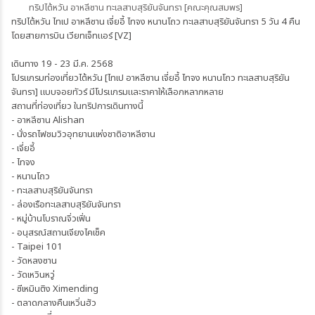
ทริปไต้หวัน อาหลีซาน ทะเลสาบสุริยันจันทรา [คณะคุณสมพร]
ทริปไต้หวัน ไทเป อาหลีซาน เจี่ยอี้ ไทจง หนานโถว ทะเลสาบสุริยันจันทรา 5 วัน 4 คืน
โดยสายการบิน เวียทเจ็ทแอร์ [VZ]
เดินทาง 19 - 23 มี.ค. 2568
โปรแกรมท่องเที่ยวไต้หวัน [ไทเป อาหลีซาน เจี่ยอี้ ไทจง หนานโถว ทะเลสาบสุริยัน
จันทรา] แบบจอยทัวร์ มีโปรแกรมและราคาให้เลือกหลากหลาย
สถานที่ท่องเที่ยว ในทริปการเดินทางนี้
- อาหลีซาน Alishan
- นั่งรถไฟชมวิวอุทยานแห่งชาติอาหลีซาน
- เจี่ยอี้
- ไทจง
- หนานโถว
- ทะเลสาบสุริยันจันทรา
- ล่องเรือทะเลสาบสุริยันจันทรา
- หมู่บ้านโบราณจิ่วเฟิ่น
- อนุสรณ์สถานเจียงไคเช็ค
- Taipei 101
- วัดหลงซาน
- วัดเหวินหวู่
- ซีเหมินติง Ximending
- ตลาดกลางคืนเหวิ่นฮัว