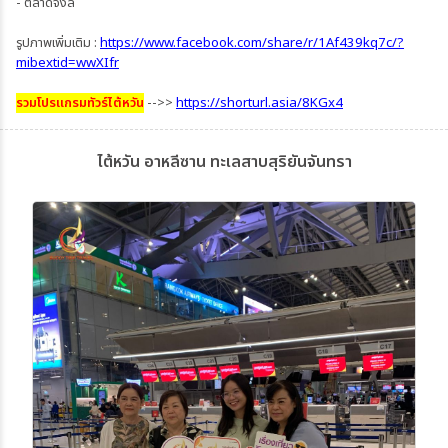
- ตลาดจงลี่
รูปภาพเพิ่มเติม :
https://www.facebook.com/share/r/1Af439kq7c/?
mibextid=wwXIfr
รวมโปรแกรมทัวร์ไต้หวัน
-->>
https://shorturl.asia/8KGx4
ไต้หวัน อาหลีซาน ทะเลสาบสุริยันจันทรา