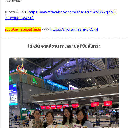
- ตลาดจงลี่
รูปภาพเพิ่มเติม :
https://www.facebook.com/share/r/1Af439kq7c/?
mibextid=wwXIfr
รวมโปรแกรมทัวร์ไต้หวัน
-->>
https://shorturl.asia/8KGx4
ไต้หวัน อาหลีซาน ทะเลสาบสุริยันจันทรา