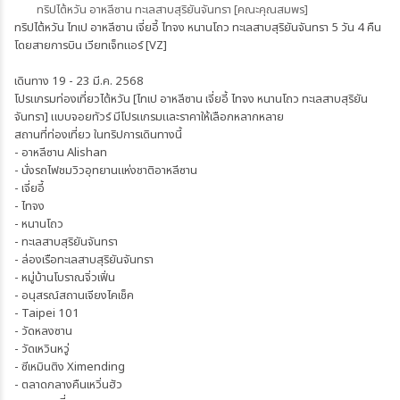
ทริปไต้หวัน อาหลีซาน ทะเลสาบสุริยันจันทรา [คณะคุณสมพร]
ทริปไต้หวัน ไทเป อาหลีซาน เจี่ยอี้ ไทจง หนานโถว ทะเลสาบสุริยันจันทรา 5 วัน 4 คืน
โดยสายการบิน เวียทเจ็ทแอร์ [VZ]
เดินทาง 19 - 23 มี.ค. 2568
โปรแกรมท่องเที่ยวไต้หวัน [ไทเป อาหลีซาน เจี่ยอี้ ไทจง หนานโถว ทะเลสาบสุริยัน
จันทรา] แบบจอยทัวร์ มีโปรแกรมและราคาให้เลือกหลากหลาย
สถานที่ท่องเที่ยว ในทริปการเดินทางนี้
- อาหลีซาน Alishan
- นั่งรถไฟชมวิวอุทยานแห่งชาติอาหลีซาน
- เจี่ยอี้
- ไทจง
- หนานโถว
- ทะเลสาบสุริยันจันทรา
- ล่องเรือทะเลสาบสุริยันจันทรา
- หมู่บ้านโบราณจิ่วเฟิ่น
- อนุสรณ์สถานเจียงไคเช็ค
- Taipei 101
- วัดหลงซาน
- วัดเหวินหวู่
- ซีเหมินติง Ximending
- ตลาดกลางคืนเหวิ่นฮัว