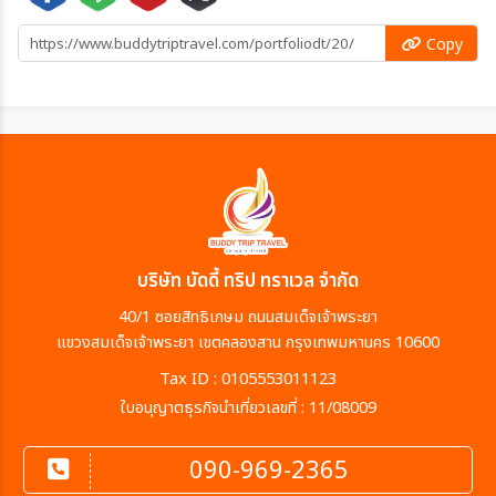
Copy
บริษัท บัดดี้ ทริป ทราเวล จำกัด
40/1 ซอยสิทธิเกษม ถนนสมเด็จเจ้าพระยา
แขวงสมเด็จเจ้าพระยา เขตคลองสาน กรุงเทพมหานคร 10600
Tax ID : 0105553011123
ใบอนุญาตธุรกิจนำเที่ยวเลขที่ : 11/08009
090-969-2365