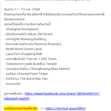
เดินทาง 11 - 15 ต.ค. 2568
โปรแกรมท่องเที่ยวจีน [เซี่ยงไฮ้ ดิสนีย์แลนด์] แบบจอยทัวร์ มีโปรแกรมและราคาให้
เลือกหลากหลาย
สถานที่ท่องเที่ยว ในทริปการเดินทางนี้
- Shanghai Disneyland
- เมืองโบราณชีเป่า Qibao Old Street
- อาคารอู่คัง Wukang Building
- ร้านกาแฟ Starbucks Reserve Roastery
- North Bund Green Land
- LaLa Port Shopping Mall
- อาคารพันต้นไม้ Tian an 1,000 Trees
- วัดพระหยกขาว Jade Buddha Temple
- ตลาดเฉินหวังเมี่ยว Chenghuang Miao Market
- หอไข่มุก Oriental Pearl Tower
- หาดไว่ทาน The Bund Wai Tan
- ถนนนานจิง
รูปภาพเพิ่มเติม :
https://www.facebook.com/share/1Bh6HxKN1Q/?
mibextid=wwXIfr
รวมโปรแกรมท่องเที่ยวจีน
-->>
https://shorturl.asia/AfR3v