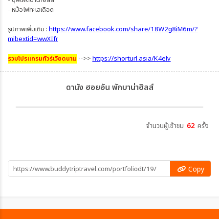
- บุฟเฟ่ต์บาน่าฮิลส์
- หม้อไฟทะเลเดือด
รูปภาพเพิ่มเติม :
https://www.facebook.com/share/18W2g8iM6m/?
mibextid=wwXIfr
รวมโปรแกรมทัวร์เวียดนาม
-->>
https://shorturl.asia/K4elv
ดานัง ฮอยอัน พักบาน่าฮิลส์
จำนวนผู้เข้าชม
62
ครั้ง
Copy