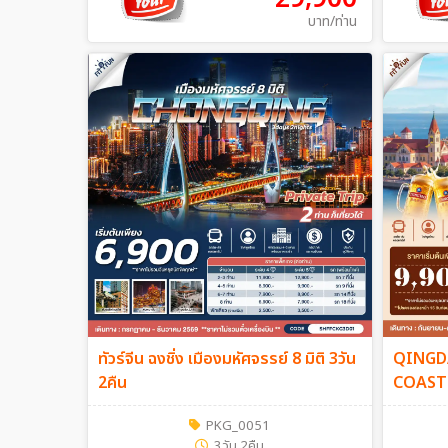
บาท/ท่าน
ทัวร์จีน ฉงชิ่ง เมืองมหัศจรรย์ 8 มิติ 3วัน
QINGD
2คืน
COAST 4
PKG_0051
3วัน 2คืน