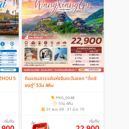
ZHOU 5
ดินแดนสวรรค์แห่งจีนตะวันออก “วั่งเซี
ยงกู่” 5วัน 4คืน
PKG_0048
5วัน 4คืน
01 พ.ย. 69 - 31 มี.ค. 70
เริ่มต้น
เริ่มต้น
,900
22,900