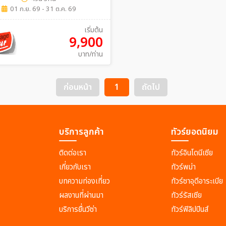
01 ก.ย. 69 - 31 ต.ค. 69
เริ่มต้น
9,900
บาท/ท่าน
ก่อนหน้า
1
ถัดไป
บริการลูกค้า
ทัวร์ยอดนิยม
ติดต่อเรา
ทัวร์อินโดนีเซีย
เกี่ยวกับเรา
ทัวร์พม่า
บทความท่องเที่ยว
ทัวร์ซาอุดีอาระเบีย
ผลงานที่ผ่านมา
ทัวร์รัสเซีย
บริการยื่นวีซ่า
ทัวร์ฟิลิปปินส์