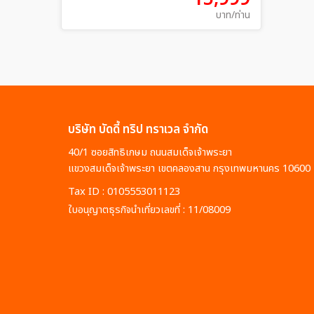
บาท/ท่าน
บริษัท บัดดี้ ทริป ทราเวล จำกัด
40/1 ซอยสิทธิเกษม ถนนสมเด็จเจ้าพระยา
แขวงสมเด็จเจ้าพระยา เขตคลองสาน กรุงเทพมหานคร 10600
Tax ID : 0105553011123
ใบอนุญาตธุรกิจนำเที่ยวเลขที่ : 11/08009