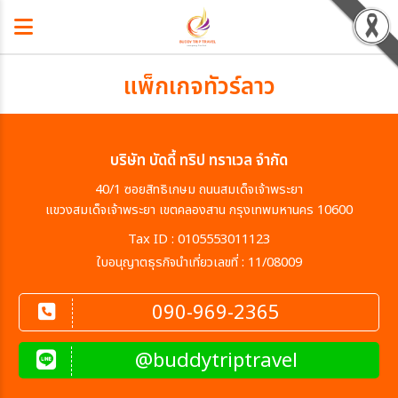
แพ็กเกจทัวร์ลาว
บริษัท บัดดี้ ทริป ทราเวล จำกัด
40/1 ซอยสิทธิเกษม ถนนสมเด็จเจ้าพระยา
แขวงสมเด็จเจ้าพระยา เขตคลองสาน กรุงเทพมหานคร 10600
Tax ID : 0105553011123
ใบอนุญาตธุรกิจนำเที่ยวเลขที่ : 11/08009
090-969-2365
@buddytriptravel