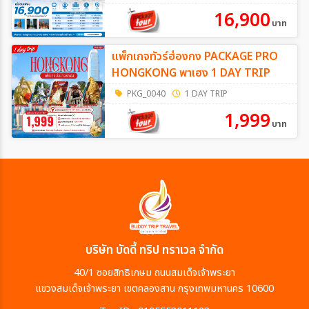
16,900
บาท
แพ็กเกจทัวร์ฮ่องกง PACKAGE PRO
HONGKONG พาเฮง 1 DAY TRIP
PKG_0040
1 DAY TRIP
1,999
บาท
บริษัท บัดดี้ ทริป ทราเวล จำกัด
40/1 ซอยสิทธิเกษม ถนนสมเด็จเจ้าพระยา
แขวงสมเด็จเจ้าพระยา เขตคลองสาน กรุงเทพมหานคร 10600