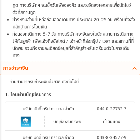
ทูต ทางบริษัทฯ จะเช็ควันเพื่อจองคิว และจะจัดส่งเอกสารเพื่อนัดโชว์
ตัวที่สถานทูต
ชำระเงินส่วนที่เหลือก่อนออกเดินทาง ประมาณ 20-25 วัน พร้อมทั้งส่ง
หลักฐานการโอนเงิน
ก่อนออกเดินทาง 5-7 วัน ทางบริษัทฯจะจัดส่งใบนัดหมายการเดินทาง
ให้กับลูกค้า เพื่อแจ้งถึงชื่อไกด์ / เจ้าหน้าที่ส่งกรุ๊ป / เวลา และสถานที่ที่
นัดพบ รวมถึงรายละเอียดข้อมูลที่สำคัญสำหรับเตรียมตัวในการเดิน
ทาง
การชำระเงิน
ท่านสามารถรับชำระเงินด้วยวิธี ดังต่อไปนี้
1. โอนผ่านบัญชีธนาคาร
บริษัท บัดดี้ ทริป ทราเวล จำกัด
044-0-27752-3
บัญชีสะสมทรัพย์
ท่าดินแดง
บริษัท บัดดี้ ทริป ทราเวล จำกัด
043-8-34577-9