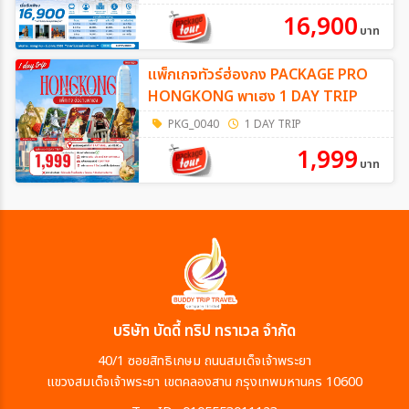
16,900
บาท
แพ็กเกจทัวร์ฮ่องกง PACKAGE PRO
HONGKONG พาเฮง 1 DAY TRIP
PKG_0040
1 DAY TRIP
1,999
บาท
บริษัท บัดดี้ ทริป ทราเวล จำกัด
40/1 ซอยสิทธิเกษม ถนนสมเด็จเจ้าพระยา
แขวงสมเด็จเจ้าพระยา เขตคลองสาน กรุงเทพมหานคร 10600