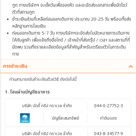
ทูต ทางบริษัทฯ จะเช็ควันเพื่อจองคิว และจะจัดส่งเอกสารเพื่อนัดโชว์
ตัวที่สถานทูต
ชำระเงินส่วนที่เหลือก่อนออกเดินทาง ประมาณ 20-25 วัน พร้อมทั้งส่ง
หลักฐานการโอนเงิน
ก่อนออกเดินทาง 5-7 วัน ทางบริษัทฯจะจัดส่งใบนัดหมายการเดินทาง
ให้กับลูกค้า เพื่อแจ้งถึงชื่อไกด์ / เจ้าหน้าที่ส่งกรุ๊ป / เวลา และสถานที่ที่
นัดพบ รวมถึงรายละเอียดข้อมูลที่สำคัญสำหรับเตรียมตัวในการเดิน
ทาง
การชำระเงิน
ท่านสามารถรับชำระเงินด้วยวิธี ดังต่อไปนี้
1. โอนผ่านบัญชีธนาคาร
บริษัท บัดดี้ ทริป ทราเวล จำกัด
044-0-27752-3
บัญชีสะสมทรัพย์
ท่าดินแดง
บริษัท บัดดี้ ทริป ทราเวล จำกัด
043-8-34577-9