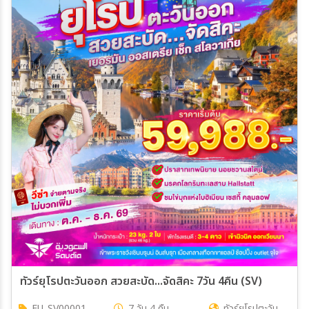
ทัวร์ยุโรปตะวันออก สวยสะบัด...จัดสิคะ 7วัน 4คืน (SV)
EU_SV00001
7 วัน 4 คืน
ทัวร์ยุโรปตะวัน