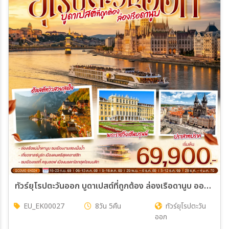
ทัวร์ยุโรปตะวันออก บูดาเปสต์ที่ถูกต้อง ล่องเรือดานูบ ออสเตรีย ฮังการี สโลวาเกีย เช็ก 8วัน 5คืน (EK)
EU_EK00027
8วัน 5คืน
ทัวร์ยุโรปตะวัน
ออก