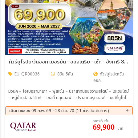
ทัวร์ยุโรปตะวันออก เยอรมัน - ออสเตรีย - เช็ก - ฮังการี 8วัน QR JUN 26 - MAR 27
EU_QR00036
8วัน 5คืน
ทัวร์ยุโรปตะวัน
ออก
มิวนิค – โอเบอรามาเกา – ฟุสเซ่น – ปราสาทนอยชวานสไตน์ – โรเซนไฮม์
– หมู่บ้านฮัลล์สตัทท์ – เชสกี้ คลุมลอฟ – ปราสาทครุมลอฟ – เชสกี้บูโดโจ
วิช – กรุงปราก ปราสาทปราก – มหาวิหารเซนต์วิตัส – สะพานชาร์ลส์ –
หอนาฬิกาดาราศาสตร์ – จัตุรัสเมืองเก่า – เมืองบราติสลาวา – กรุง
เดินทางช่วง
09 ก.พ. 69 - 28 มี.ค. 70 (11 ช่วงวันเดินทาง)
บูดาเปสต์ – ล่องเรือแม่น้ำดานูบ – คาสเซิลฮิลล์ – ป้อมฟิชเชอร์แมนบาส
11 ส.ค. 69 - 18 ส.ค. 69
26 ก.ย. 69 - 03 ต.ค. 69
ราคาเริ่มต้น
เตียน – ฮีโร่สแควร์ – กรุงเวียนนา – พระราชวังเชินบรุนน์ – สวนสา
69,900
02 ต.ค. 69 - 09 ต.ค. 69
18 ต.ค. 69 - 25 ต.ค. 69
บาท
ธารณะสตัดปาร์ค – ถนนคาร์ทเนอร์ – โบสถ์เซนต์สตีเฟน เมนูพิเศษ !! ขา
22 ต.ค. 69 - 29 ต.ค. 69
31 ต.ค. 69 - 07 พ.ย. 69
หมูเยอรมัน & เบียร์บาวาเรียน - ปลาเทราต์สดเมืองฮัลล์สตัทท์ - ซี่โครง