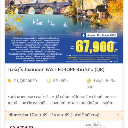
ทัวร์ยุโรปตะวันออก EAST EUROPE 8วัน 5คืน (QR)
EU_QR00030
8วัน 5คืน
ทัวร์ยุโรปตะวัน
ออก
ชมปราสาทนอยชวานสไตน์ – หมู่บ้านโอเบอร์อัมเมอร์เกา โบสถ์ เอททาล
แอบบี – มหาวิหารเอททัล - โรเซนไฮม์- ทะเลสาบเคอนิกส์เซ – หมู่บ้าน
ฮัลล์สตัทท์ – เมืองเชสกี้ ครุมลอฟ ปราสาทครุมลอฟ - ย่านเมืองเก่า- เข้า
ชมปราสาทปราก – มหาวิหารเซนต์วิตัส – สะพานชาร์ลส์ - จัตุรัสเมืองเก่า
เดินทางช่วง
17 พ.ย. 69 - 24 พ.ย. 69 (1 ช่วงวันเดินทาง)
– อนุสาวรีย์ยานฮุส – หอนาฬิกาดาราศาสตร์– ปราสาทแห่งบราติสลาวา
17 พ.ย. 69 - 24 พ.ย. 69
ราคาเริ่มต้น