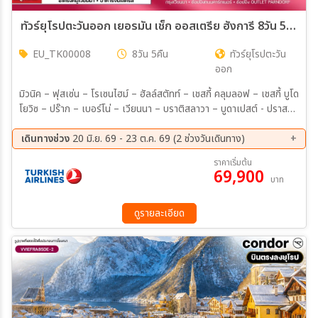
ทัวร์ยุโรปตะวันออก เยอรมัน เช็ก ออสเตรีย ฮังการี 8วัน 5คืน (TK)
EU_TK00008
8วัน 5คืน
ทัวร์ยุโรปตะวัน
ออก
มิวนิค – ฟุสเซ่น – โรเซนไฮม์ – ฮัลล์สตัทท์ – เชสกี้ คลุมลอฟ – เชสกี้ บูโด
โยวิซ – ปร๊าก – เบอร์โน่ – เวียนนา – บราติสลาวา – บูดาเปสต์ - ปราสาท
นอยชวานสไตน์ – สะพานมาเรียนบรูค – หมู่บ้านฮัลล์สตัทท์ – ปราสาทครุ
มลอฟ – ปราสาทปร๊าก – มหาวิหารเซนต์วิตัส – กำแพงเลนนอน – สะ
เดินทางช่วง
20 มิ.ย. 69 - 23 ต.ค. 69 (2 ช่วงวันเดินทาง)
พานชาร์ลส์ – จัตุรัสเมืองเก่า – หอนาฬิกาดาราศาสตร์ – พระราชวังเชินบ
24 ก.ย. 69 - 01 ต.ค. 69
16 ต.ค. 69 - 23 ต.ค. 69
ราคาเริ่มต้น
รุนน์ – อนุสาวรีย์โยฮันสเตร้าส์ – โบสถ์เซนต์สตีเฟน – สวนสาธารณะสตัด
69,900
บาท
ปาร์ค – ประตูไมเคิล – รูปปั้นคนตกท่อคูมิล – รูปปั้นนโปเลียน – เมืองเก่า
บราติสลาวา – Outlet Parndorf – ฮีโร่สแควร์ – ล่องเรือแม่น้ำดานูบ –
อาคารรัฐสภาฮังการี – ป้อมฟิชเชอร์แมนบาสเตียน – คาสเซิ่ลฮิลล์ มื้อ
ดูรายละเอียด
พิเศษ : ขาหมูเยอรมัน – ปลาเทราท์ฮัลล์สตัทท์ – ซี่โครงหมูเวียนนา – ซุปกู
ลาสฮังกาเรียน