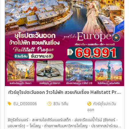
ทัวร์ยุโรปตะวันออก ว้าวไม่พัก สวยเกินเรื่อง Hallstatt Prague 8วัน 5คืน (DE)
EU_DE00006
8วัน 5คืน
ทัวร์ยุโรปตะวัน
ออก
จัตุรัสโรเมอร์ - สะพานไอเซิร์นเนอร์เสต็ก - ล่องเรือแม่น้ำไรน์ (ซังกอร์ -
บอบพาร์ด) – โคโลญ - ถ่ายภาพกับมหาวิหารโคโลญ - ปราสาทสปาร์เรนบ