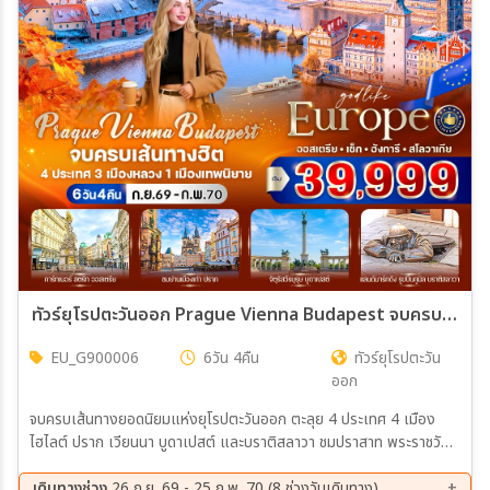
เมือง
สายการบิน
ตั้งแต่วันที่
ถึงวันที่
ทัวร์ยุโรปตะวันออก Prague Vienna Budapest จบครบเส้นทางฮิต ออสเตรีย - เช็ก - ฮังการี - สโลวาเกีย 6วัน 4คืน (G9)
EU_G900006
6วัน 4คืน
ทัวร์ยุโรปตะวัน
เฉพาะเดือน
ออก
จบครบเส้นทางยอดนิยมแห่งยุโรปตะวันออก ตะลุย 4 ประเทศ 4 เมือง
เฉพาะเทศกาล
ไฮไลต์ ปราก เวียนนา บูดาเปสต์ และบราติสลาวา ชมปราสาท พระราชวัง
และสถาปัตยกรรมอันงดงาม พร้อมสัมผัสเสน่ห์เมืองเก่าสุดโรแมนติกที่นัก
เดินทางทั่วโลกหลงรัก
เดินทางช่วง
26 ก.ย. 69 - 25 ก.พ. 70 (8 ช่วงวันเดินทาง)