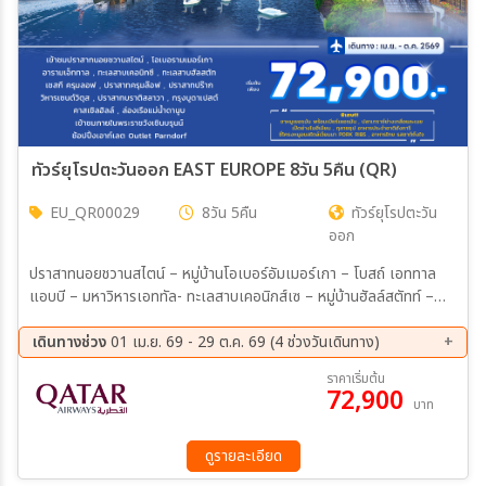
ทัวร์ยุโรปตะวันออก EAST EUROPE 8วัน 5คืน (QR)
EU_QR00029
8วัน 5คืน
ทัวร์ยุโรปตะวัน
ออก
ปราสาทนอยชวานสไตน์ – หมู่บ้านโอเบอร์อัมเมอร์เกา – โบสถ์ เอททาล
แอบบี – มหาวิหารเอททัล- ทะเลสาบเคอนิกส์เซ – หมู่บ้านฮัลล์สตัทท์ –
เมืองเชสกี้ ครุมลอฟ - ปราสาทครุมลอฟ - ปราสาทปราก – มหาวิหาร
เซนต์วิตัส – สะพานชาร์ลส์ - จัตุรัสเมืองเก่า – อนุสาวรีย์ยานฮุส – หอ
เดินทางช่วง
01 เม.ย. 69 - 29 ต.ค. 69 (4 ช่วงวันเดินทาง)
นาฬิกาดาราศาสตร์
08 ส.ค. 69 - 15 ส.ค. 69
22 ก.ย. 69 - 29 ก.ย. 69
ราคาเริ่มต้น
72,900
13 ต.ค. 69 - 20 ต.ค. 69
22 ต.ค. 69 - 29 ต.ค. 69
บาท
ดูรายละเอียด