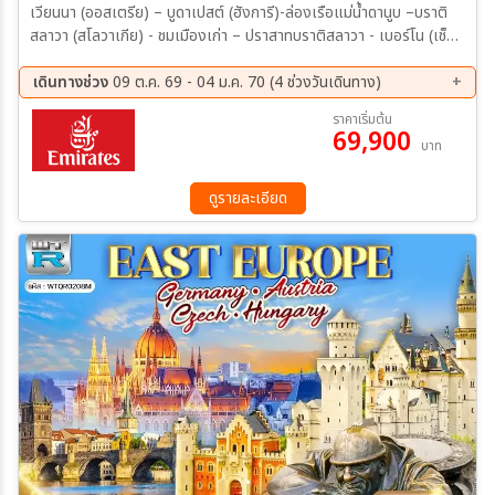
เวียนนา (ออสเตรีย) – บูดาเปสต์ (ฮังการี)-ล่องเรือแม่น้ำดานูบ –บราติ
สลาวา (สโลวาเกีย) - ชมเมืองเก่า – ปราสาทบราติสลาวา - เบอร์โน (เช็ก)
- ชมเมืองเก่า ปราก –เข้าชมปราสาทแห่งปราก – เข้าชมมหาวิหารเซนต์วิ
ตุส – ย่านช่างทองโบราณ - สะพานชาร์ล - เชสกี้ ครุมลอฟ – ซาลซ์บูร์ก
เดินทางช่วง
09 ต.ค. 69 - 04 ม.ค. 70 (4 ช่วงวันเดินทาง)
(ออสเตรีย) – สวนมิราเบล ฮัลสตัท – เดินชมวิวหมู่บ้าน - OUTLET –
09 ต.ค. 69 - 16 ต.ค. 69
29 พ.ย. 69 - 06 ธ.ค. 69
ราคาเริ่มต้น
เวียนนา– เข้าชมพระราชวังเชินบรุนน์ - ถนนคาร์ทเนอร์
69,900
05 ธ.ค. 69 - 12 ธ.ค. 69
28 ธ.ค. 69 - 04 ม.ค. 70
บาท
ดูรายละเอียด