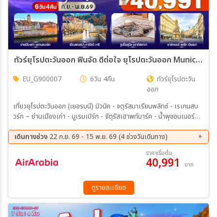
ทัวร์ยุโรปตะวันออก ฟินจัด ดีต่อใจ ยุโรปตะวันออก Munich–Prague–Krumlov (DE-CZ-SK-AT) 6วัน 4คืน (G9)
EU_G900007
6วัน 4คืน
ทัวร์ยุโรปตะวัน
ออก
เที่ยวยุโรปตะวันออก (เยอรมนี) มิวนิค - จตุรัสมาเรียนพลัทซ์ - เรเกนสบ
วร์ก – ย่านเมืองเก่า - นูเรมเบิร์ก - จัตุรัสเฮาพท์มาร์ค - น้ำพุชอนเนอร์
บรูนเนน (สาธารณรัฐเช็ก) คาร์โลวี วารี - กรุงปราก - สะพานชาร์ลส์ -
จัตุรัสเมืองเก่า – หอนาฬิกาดาราศาสตร์ เชสกี้ คลุมลอฟ - (สโลวาเกีย)
เดินทางช่วง
22 ก.ย. 69 - 15 พ.ย. 69 (4 ช่วงวันเดินทาง)
บราติสลาวา - ย่านเมืองเก่า - Cumil รูปปั้นคนที่โผล่มาจากท่อระบายน้ำ
22 ก.ย. 69 - 27 ก.ย. 69
13 ต.ค. 69 - 18 ต.ค. 69
ราคาเริ่มต้น
40,991
20 ต.ค. 69 - 25 ต.ค. 69
10 พ.ย. 69 - 15 พ.ย. 69
บาท
ดูรายละเอียด