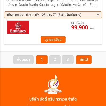
เรโบร-คาร์ลสตัด-โบสถ์คาร์ลสตัด- อนุสาวรีย์สันติภาพแห่งคาร์ลสตัด-
กรุงออสโล-เกียร์โล-วอส (อุลวิก)-เบอร์เก้น-ชมท่าเรือเบอร์เก้น -กุดวาน
เก้น-ล่องเรือชมซองฟยอร์ด-ฟลัม-นั่งรถไฟสายโรแมนติกฟลัม-ฟลัม-
เดินทางช่วง
16 ก.ย. 69 - 03 ม.ค. 70 (8 ช่วงวันเดินทาง)
กอล-ออสโล-อุทยานฟรอกเนอร์-ช้อปปิ้งถนนคาร์ล โยฮันส์ เกท-ศาลา
16 ก.ย. 69 - 25 ก.ย. 69
08 ต.ค. 69 - 17 ต.ค. 69
ราคาเริ่มต้น
ว่าการเมืองออสโล-ล่องเรือ DFDS Seaway -โคเปนเฮเกน-รูปปั้นนาง
99,900
15 ต.ค. 69 - 24 ต.ค. 69
22 ต.ค. 69 - 31 ต.ค. 69
บาท
เงือกน้อย ลิตเติ้ลเมอร์เมด-น้ำพุแห่งราชินีเกฟิออน-พระราชวังอมาเลียนบ
12 พ.ย. 69 - 21 พ.ย. 69
28 พ.ย. 69 - 07 ธ.ค. 69
อร์ก-จัตุรัสซิตี้ฮอลล์-ช้อปปิ้งถนนสตรอยก์-ถ่ายรูปปราสาทโรเซนบอร์ก-
04 ธ.ค. 69 - 13 ธ.ค. 69
25 ธ.ค. 69 - 03 ม.ค. 70
สนามบินโคเปนเฮเกน
ดูรายละเอียด
ก่อนหน้า
1
2
3
ถัดไป
บริษัท บัดดี้ ทริป ทราเวล จำกัด