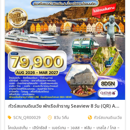
ทัวร์สแกนดิเนเวีย พักเรือสำราญ Seaview 8 วัน (QR) AUG 26 - MAR 27
SCN_QR00029
8วัน 5คืน
ทัวร์สแกนดิเนเวีย
โคเปนเฮเก้น – เฮิร์ทชัลส์ – เบอร์เกน – วอสส – ฟลัม – เกลโล / โกล –