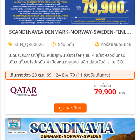
SCANDINAVIA DENMARK-NORWAY-SWEDEN-FINLAND พักบนเรือ Go Nordic & Silja Line 8วัน 5คืน (QR)
SCN_QR00026
8วัน 5คืน
ทัวร์สแกนดิเนเวีย
เปิดประสบการณ์ยุโรปเหนือสุดฟิน ล่องเรือหรู ชม 4 เมืองหลวงในทริป
เดียว เที่ยวยุโรปเหนือ 4 เมืองหลวงสุดคลาสสิก ล่องเรือสำราญ GO
NORDIC & SILJA LINE พักห้องวิวทะเล ชมแลนด์มาร์กดัง เดนมาร์ก
นอร์เวย์ สวีเดน ฟินแลนด์ เช็กอินเมืองเก่าสุดโรแมนติก พร้อมช้อปปิ้งจุใจ
เดินทางช่วง
23 ต.ค. 69 - 24 มี.ค. 70 (11 ช่วงวันเดินทาง)
บุฟเฟต์อาหารทะเลสไตล์สแกนดิเนเวียนบนเรือ
11 ส.ค. 69 - 18 ส.ค. 69
22 ก.ย. 69 - 29 ก.ย. 69
ราคาเริ่มต้น
79,900
13 ต.ค. 69 - 20 ต.ค. 69
20 ต.ค. 69 - 27 ต.ค. 69
บาท
17 พ.ย. 69 - 24 พ.ย. 69
01 ธ.ค. 69 - 08 ธ.ค. 69
22 ธ.ค. 69 - 29 ธ.ค. 69
19 ม.ค. 70 - 26 ม.ค. 70
ดูรายละเอียด
17 ก.พ. 70 - 24 ก.พ. 70
09 มี.ค 70 - 16 มี.ค 70
17 มี.ค 70 - 24 มี.ค 70