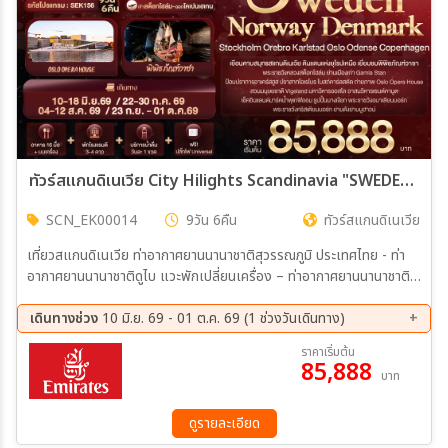
ทัวร์สแกนดิเนเวีย City Hilights Scandinavia "SWEDEN NORWAY DENMARK Stockholm Orebro Karlstad Oslo Odense Copenhagen 9วัน 6คืน (EK)
SCN_EK00014
9วัน 6คืน
ทัวร์สแกนดิเนเวีย
เที่ยวสแกนดิเนเวีย ท่าอากาศยานนานาชาติสุวรรณภูมิ ประเทศไทย - ท่า
อากาศยานนานาชาติดูไบ แวะพักเปลี่ยนเครื่อง – ท่าอากาศยานนานาชาติ
สตอกโฮล์ม อาร์ลันดา ประเทศสวีเดน - เมืองสตอกโฮล์ม ประเทศสวีเดน
– พิพิธภัณฑ์วาซา(รวมเข้าชม) - ศาลาว่าการสตอกโฮล์ม – ย่านเมืองเก่า
เดินทางช่วง
10 มิ.ย. 69 - 01 ต.ค. 69 (1 ช่วงวันเดินทาง)
Gamla Stan เมืองสตอกโฮล์ม - เมืองโอเรโบร ประเทศสวีเดน –
23 ก.ย. 69 - 01 ต.ค. 69
ราคาเริ่มต้น
ปราสาทโอเรโบร – เมืองคาร์ลสตัด – โบสถ์คาร์ลสตัด – อนุสรณ์สถาน
85,888
บาท
สันติภาพ
ดูรายละเอียด