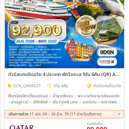
ทัวร์สแกนดิเนเวีย 4 ประเทศ พักวิวทะเล 9วัน 6คืน (QR) AUG 26 - MAR 27
SCN_QR00027
9วัน 6คืน
ทัวร์สแกนดิเนเวีย
เงือกน้อยลิตเติ้ลเมอร์เมด – น้ำพุเกฟิออน – พระราชวังอามาเลียนบอร์ก
– ย่านนูฮาวน์ – เฮิร์ทชัลส์ – เรือ Fjord Line – เบอร์เกน – รถรางฟลอ
เยน – ตลาดปลา – หมู่บ้าน Bryggen – วอสส – รถไฟสายโรแมนติกฟ
ลอมสบาน่า – ฟลัม – ล่องเรือชม Nærøyfjord - สวนประติมากรรมวิก
เดินทางช่วง
11 ส.ค. 69 - 20 มี.ค. 70 (11 ช่วงวันเดินทาง)
แลนด์ – ลานกระโดดสกีโฮเมนคอเลน – ถนนคาร์ล โจฮัน – คาร์ลสตัด –
11 ส.ค. 69 - 19 ส.ค. 69
16 ก.ย. 69 - 24 ก.ย. 69
ราคาเริ่มต้น
ปราสาทโอเรบรู – สต็อกโฮล์ม – ศาลาว่าการเมือง – เมืองเก่าแกมล่าส
03 ต.ค. 69 - 11 ต.ค. 69
09 ต.ค. 69 - 17 ต.ค. 69