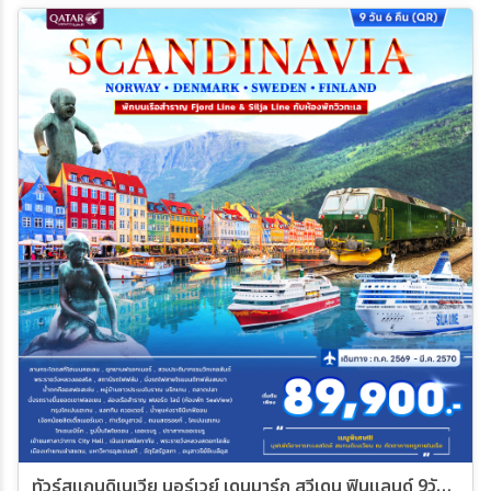
ทัวร์สแกนดิเนเวีย นอร์เวย์ เดนมาร์ก สวีเดน ฟินแลนด์ 9วัน 6คืน (QR)