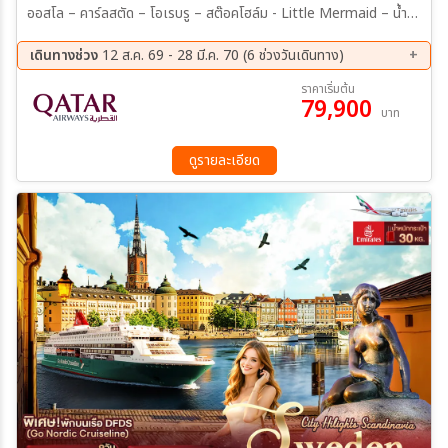
ออสโล – คาร์ลสตัด – โอเรบรู – สต๊อคโฮล์ม - Little Mermaid – น้ำพุ
เกฟิออน – Amalienborg Palace – Nyhavn – ล่องเรือสำราญ Fjord
Line – รถรางขึ้นยอดเขาฟลอเยน – Bryggen – Flam Railway –
เดินทางช่วง
12 ส.ค. 69 - 28 มี.ค. 70 (6 ช่วงวันเดินทาง)
Nærøyfjord – สวนประติมากรรมวิกแลนด์ – Holmenkollen Ski
12 ส.ค. 69 - 19 ส.ค. 69
23 ก.ย. 69 - 30 ก.ย. 69
ราคาเริ่มต้น
Jump – ถนนคาร์ล โจฮาน – Orebro Castle – Gamla Stan – City
79,900
04 ต.ค. 69 - 11 ต.ค. 69
18 ต.ค. 69 - 25 ต.ค. 69
บาท
Hall Stockholm – Drottninggatan เมนูอาหารพิเศษ : มื้อค่ำบนเรือ
08 พ.ย. 69 - 15 พ.ย. 69
21 มี.ค 70 - 28 มี.ค 70
สำราญ บุฟเฟต์อาหารทะเล Scandinavian Seafood
ดูรายละเอียด