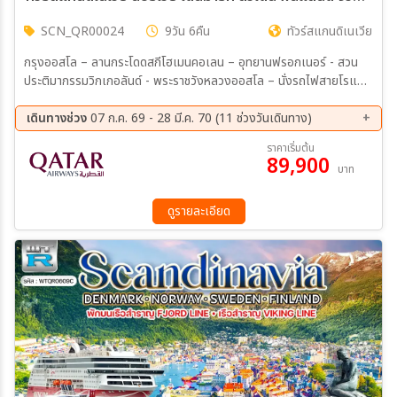
SCN_QR00024
9วัน 6คืน
ทัวร์สแกนดิเนเวีย
กรุงออสโล – ลานกระโดดสกีโฮเมนคอเลน – อุทยานฟรอกเนอร์ - สวน
ประติมากรรมวิกเกอลันด์ - พระราชวังหลวงออสโล – นั่งรถไฟสายโรแมน
ติกฟลัมสบนา – น้ำตกคีออสฟอสเซ่น – หมู่บ้านชาวประมงโบราณ บริกเกน
– นั่งรถรางขึ้นยอดเขาฟลอเยน - ล่องเรือสำราญ ฟยอร์ด ไลน์ (ห้องพัก
เดินทางช่วง
07 ก.ค. 69 - 28 มี.ค. 70 (11 ช่วงวันเดินทาง)
Sea View)
11 ส.ค. 69 - 19 ส.ค. 69
19 ก.ย. 69 - 27 ก.ย. 69
ราคาเริ่มต้น
89,900
10 ต.ค. 69 - 18 ต.ค. 69
20 ต.ค. 69 - 28 ต.ค. 69
บาท
17 พ.ย. 69 - 25 พ.ย. 69
05 ธ.ค. 69 - 13 ธ.ค. 69
19 ธ.ค. 69 - 27 ธ.ค. 69
19 ม.ค. 70 - 27 ม.ค. 70
ดูรายละเอียด
20 ก.พ. 70 - 28 ก.พ. 70
13 มี.ค 70 - 21 มี.ค 70
20 มี.ค 70 - 28 มี.ค 70