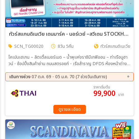
ทัวร์สแกนดิเนเวีย เดนมาร์ค - นอร์เวย์ –สวีเดน STOCKHOLM SYNDROME SCANDINAVIA 8วัน 5คืน (TG)
SCN_TG00020
8วัน 5คืน
ทัวร์สแกนดิเนเวีย
โคเปนเฮเกน – ลิตเติ้ลเมอร์เมด – น้ำพุแห่งราชินีเกฟิออน – ท่าเรือนูฮา
วน์ - ช้อปปิ้งสินค้าย่าน ถนนสตรอยก์ - เรือสำราญ DFDS ห้องหน้าต่าง
เห็นทะเล- ออสโล – อุทยานฟรอกเนอร์ - ถนนคาร์ล โยฮันส์ เกท - เกียร์โล
– ฟลัม – ล่องเรือชมความงามของซองฟยอร์ด – รถไฟสายโรแมนติก
เดินทางช่วง
07 ต.ค. 69 - 05 ม.ค. 70 (7 ช่วงวันเดินทาง)
ฟลัมส์บาน่า - น้ำตกจอสฟอสเซ่น - ออสโล - ศาลาว่าการเมืองออสโล -
07 ต.ค. 69 - 14 ต.ค. 69
19 ต.ค. 69 - 26 ต.ค. 69
ราคาเริ่มต้น
ออสโลโอเปราเฮ้าส์ - ลานกระโดดสกี โฮเมนโคเล่น - คาร์ลสตัท- สต๊อก
99,900
03 พ.ย. 69 - 10 พ.ย. 69
10 พ.ย. 69 - 17 พ.ย. 69
บาท
โฮล์ม - ศาลาว่าการเมืองสต๊อกโฮล์ม - กัมลาสตัน
24 พ.ย. 69 - 01 ธ.ค. 69
01 ธ.ค. 69 - 08 ธ.ค. 69
29 ธ.ค. 69 - 05 ม.ค. 70
ดูรายละเอียด