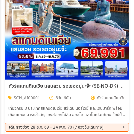
เมือง
สายการบิน
ตั้งแต่วันที่
ถึงวันที่
ทัวร์สแกนดิเนเวีย แสนสวย รอเธออยู่นะจ๊ะ (SE-NO-DK) 8วัน 6คืน (AI)
SCN_AI00001
8วัน 6คืน
ทัวร์สแกนดิเนเวีย
เฉพาะเดือน
เที่ยวครบ 3 ประเทศสแกนดิเนเวีย สวีเดน นอร์เวย์ และเดนมาร์ก พร้อม
เยือนแลนด์มาร์กสำคัญของสตอกโฮล์ม ออสโล และโคเปนเฮเกน ช้อปปิ้ง
เฉพาะเทศกาล
3 ถนนชื่อดัง ได้แก่ Drottninggatan, Karl Johans gate และ
Strøget พร้อมเช็กอิน Gamla Stan, The Little Mermaid และ
เดินทางช่วง
28 ธ.ค. 69 - 24 พ.ค. 70 (7 ช่วงวันเดินทาง)
Nyhavn สัมผัสประสบการณ์ล่องเรือสำราญ DFDS Seaways ข้ามคืน