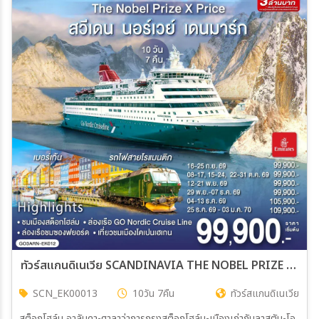
ทัวร์สแกนดิเนเวีย SCANDINAVIA THE NOBEL PRIZE X PRICE สวีเดน นอร์เวย์ เดนมาร์ก 10วัน 7คืน (EK)
SCN_EK00013
10วัน 7คืน
ทัวร์สแกนดิเนเวีย
สต็อกโฮล์ม อาลันดา-ศาลาว่าการกรุงสต็อกโฮล์ม-เมืองเก่ากัมลาสตัน-โอ